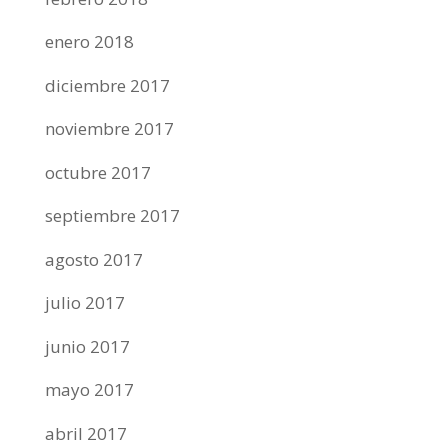
enero 2018
diciembre 2017
noviembre 2017
octubre 2017
septiembre 2017
agosto 2017
julio 2017
junio 2017
mayo 2017
abril 2017