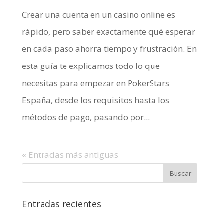
Crear una cuenta en un casino online es
rápido, pero saber exactamente qué esperar
en cada paso ahorra tiempo y frustración. En
esta guía te explicamos todo lo que
necesitas para empezar en PokerStars
España, desde los requisitos hasta los
métodos de pago, pasando por...
« Entradas más antiguas
Entradas recientes