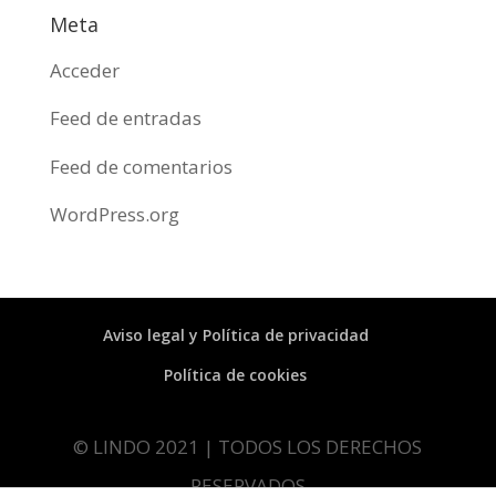
Meta
Acceder
Feed de entradas
Feed de comentarios
WordPress.org
Aviso legal y Política de privacidad
Política de cookies
© LINDO 2021 | TODOS LOS DERECHOS
RESERVADOS