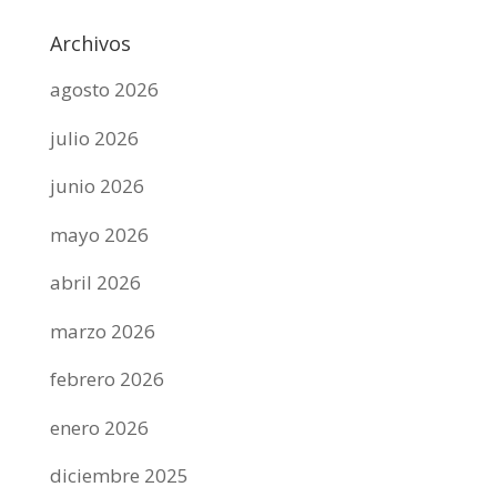
Archivos
agosto 2026
julio 2026
junio 2026
mayo 2026
abril 2026
marzo 2026
febrero 2026
enero 2026
diciembre 2025