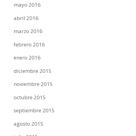
mayo 2016
abril 2016
marzo 2016
febrero 2016
enero 2016
diciembre 2015
noviembre 2015
octubre 2015
septiembre 2015
agosto 2015