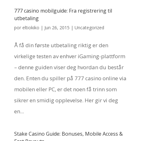
777 casino mobilguide: Fra registrering til
utbetaling
por
eltiokiko
|
Jun 26, 2015
|
Uncategorized
Å få din første utbetaling riktig er den
virkelige testen av enhver iGaming-plattform
– denne guiden viser deg hvordan du består
den. Enten du spiller på 777 casino online via
mobilen eller PC, er det noen få trinn som
sikrer en smidig opplevelse. Her gir vi deg
en...
Stake Casino Guide: Bonuses, Mobile Access &