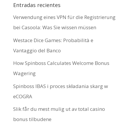
Entradas recientes
Verwendung eines VPN für die Registrierung
bei Casoola: Was Sie wissen müssen
Westace Dice Games: Probabilità e
Vantaggio del Banco
How Spinboss Calculates Welcome Bonus
Wagering
Spinboss IBAS i proces składania skarg w
eCOGRA
Slik får du mest mulig ut av total casino
bonus tilbudene