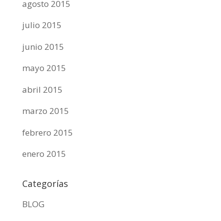
agosto 2015
julio 2015
junio 2015
mayo 2015
abril 2015
marzo 2015
febrero 2015
enero 2015
Categorías
BLOG