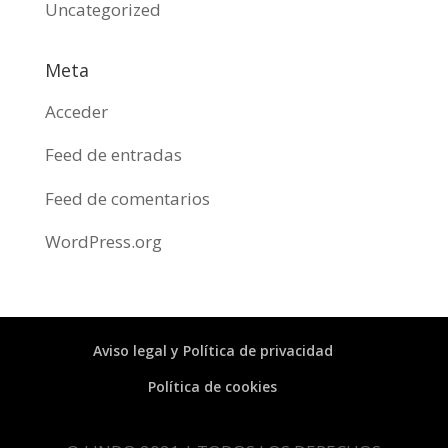
Uncategorized
Meta
Acceder
Feed de entradas
Feed de comentarios
WordPress.org
Aviso legal y Política de privacidad
Política de cookies