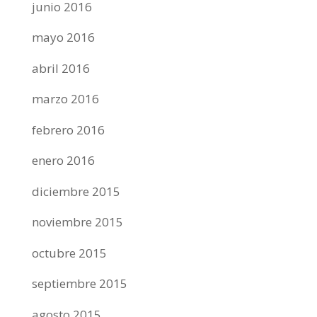
junio 2016
mayo 2016
abril 2016
marzo 2016
febrero 2016
enero 2016
diciembre 2015
noviembre 2015
octubre 2015
septiembre 2015
agosto 2015