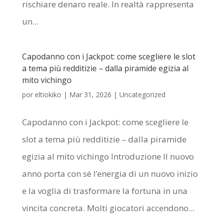
rischiare denaro reale. In realtà rappresenta
un...
Capodanno con i Jackpot: come scegliere le slot
a tema più redditizie – dalla piramide egizia al
mito vichingo
por
eltiokiko
|
Mar 31, 2026
|
Uncategorized
Capodanno con i Jackpot: come scegliere le
slot a tema più redditizie – dalla piramide
egizia al mito vichingo Introduzione Il nuovo
anno porta con sé l’energia di un nuovo inizio
e la voglia di trasformare la fortuna in una
vincita concreta. Molti giocatori accendono...