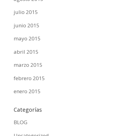
julio 2015
junio 2015
mayo 2015
abril 2015
marzo 2015
febrero 2015
enero 2015
Categorías
BLOG
Uncategorized