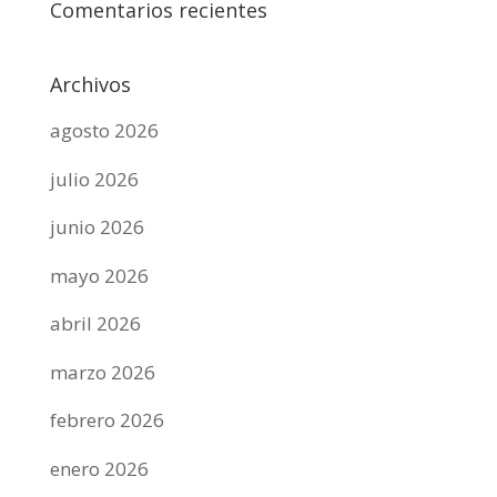
Comentarios recientes
Archivos
agosto 2026
julio 2026
junio 2026
mayo 2026
abril 2026
marzo 2026
febrero 2026
enero 2026