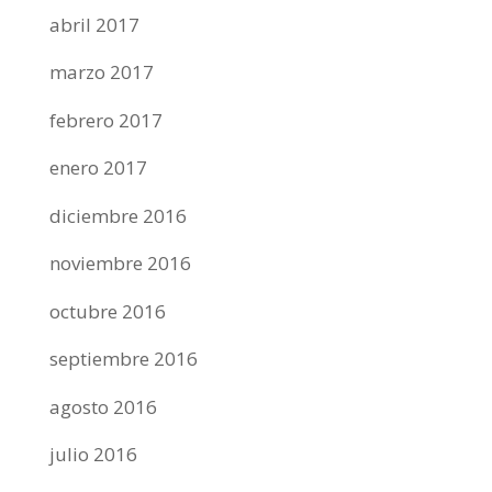
abril 2017
marzo 2017
febrero 2017
enero 2017
diciembre 2016
noviembre 2016
octubre 2016
septiembre 2016
agosto 2016
julio 2016