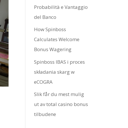
Probabilità e Vantaggio
del Banco
How Spinboss
Calculates Welcome
Bonus Wagering
Spinboss IBAS i proces
składania skarg w
eCOGRA
Slik får du mest mulig
ut av total casino bonus
tilbudene