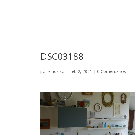
DSC03188
por
eltiokiko
|
Feb 2, 2021
|
0 Comentarios