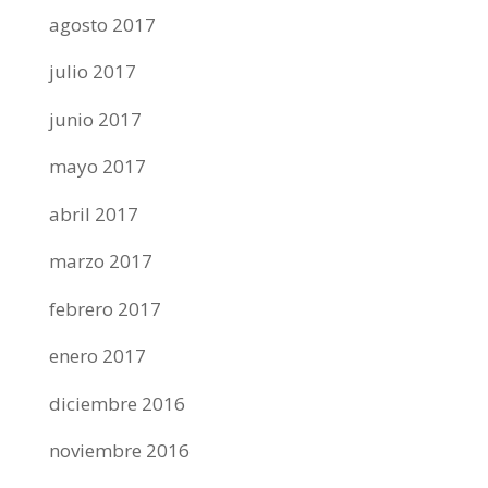
agosto 2017
julio 2017
junio 2017
mayo 2017
abril 2017
marzo 2017
febrero 2017
enero 2017
diciembre 2016
noviembre 2016