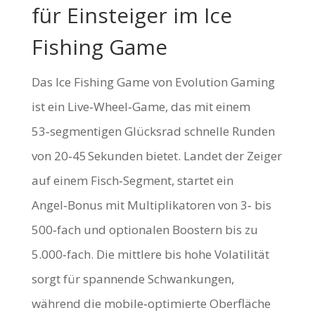
für Einsteiger im Ice
Fishing Game
Das Ice Fishing Game von Evolution Gaming
ist ein Live‑Wheel‑Game, das mit einem
53‑segmentigen Glücksrad schnelle Runden
von 20‑45 Sekunden bietet. Landet der Zeiger
auf einem Fisch‑Segment, startet ein
Angel‑Bonus mit Multiplikatoren von 3‑ bis
500‑fach und optionalen Boostern bis zu
5.000‑fach. Die mittlere bis hohe Volatilität
sorgt für spannende Schwankungen,
während die mobile‑optimierte Oberfläche