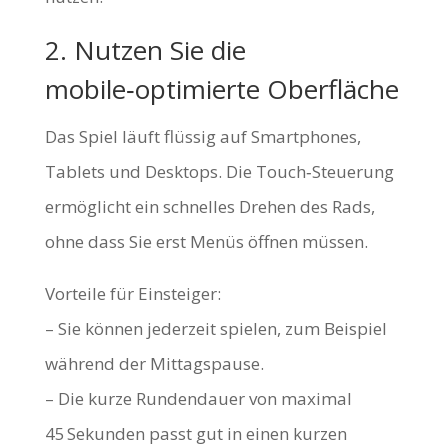
2. Nutzen Sie die
mobile‑optimierte Oberfläche
Das Spiel läuft flüssig auf Smartphones,
Tablets und Desktops. Die Touch‑Steuerung
ermöglicht ein schnelles Drehen des Rads,
ohne dass Sie erst Menüs öffnen müssen.
Vorteile für Einsteiger:
– Sie können jederzeit spielen, zum Beispiel
während der Mittagspause.
– Die kurze Rundendauer von maximal
45 Sekunden passt gut in einen kurzen