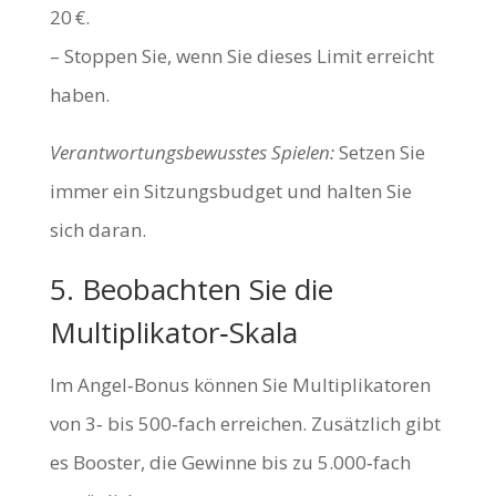
20 €.
– Stoppen Sie, wenn Sie dieses Limit erreicht
haben.
Verantwortungsbewusstes Spielen:
Setzen Sie
immer ein Sitzungsbudget und halten Sie
sich daran.
5. Beobachten Sie die
Multiplikator‑Skala
Im Angel‑Bonus können Sie Multiplikatoren
von 3‑ bis 500‑fach erreichen. Zusätzlich gibt
es Booster, die Gewinne bis zu 5.000‑fach