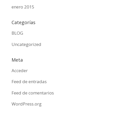
enero 2015
Categorías
BLOG
Uncategorized
Meta
Acceder
Feed de entradas
Feed de comentarios
WordPress.org