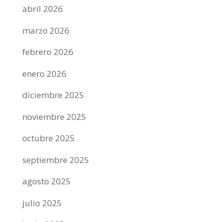
abril 2026
marzo 2026
febrero 2026
enero 2026
diciembre 2025
noviembre 2025
octubre 2025
septiembre 2025
agosto 2025
julio 2025