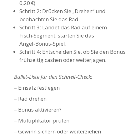
0,20 €).
Schritt 2: Drücken Sie „Drehen“ und
beobachten Sie das Rad.
Schritt 3: Landet das Rad auf einem
Fisch‑Segment, starten Sie das
Angel‑Bonus‑Spiel.
Schritt 4: Entscheiden Sie, ob Sie den Bonus
frühzeitig cashen oder weiterjagen.
Bullet‑Liste für den Schnell‑Check:
– Einsatz festlegen
– Rad drehen
– Bonus aktivieren?
– Multiplikator prüfen
– Gewinn sichern oder weiterziehen