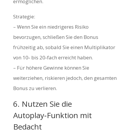
ermöglichen.
Strategie:
– Wenn Sie ein niedrigeres Risiko
bevorzugen, schließen Sie den Bonus
frühzeitig ab, sobald Sie einen Multiplikator
von 10‑ bis 20‑fach erreicht haben.
– Für höhere Gewinne können Sie
weiterziehen, riskieren jedoch, den gesamten
Bonus zu verlieren.
6. Nutzen Sie die
Autoplay‑Funktion mit
Bedacht