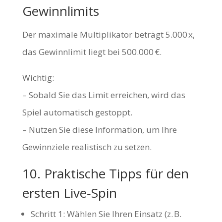
Gewinnlimits
Der maximale Multiplikator beträgt 5.000 x,
das Gewinnlimit liegt bei 500.000 €.
Wichtig:
– Sobald Sie das Limit erreichen, wird das
Spiel automatisch gestoppt.
– Nutzen Sie diese Information, um Ihre
Gewinnziele realistisch zu setzen.
10. Praktische Tipps für den
ersten Live‑Spin
Schritt 1: Wählen Sie Ihren Einsatz (z. B.