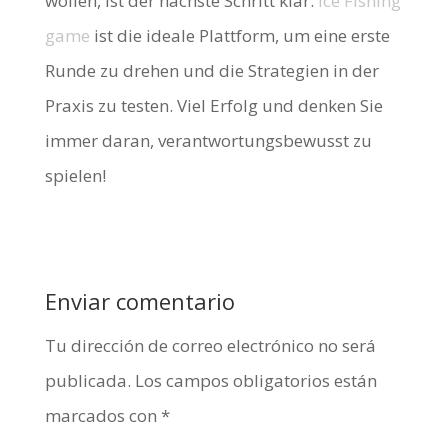
wollen, ist der nächste Schritt klar:
Ice Fishing
game
ist die ideale Plattform, um eine erste
Runde zu drehen und die Strategien in der
Praxis zu testen. Viel Erfolg und denken Sie
immer daran, verantwortungsbewusst zu
spielen!
Enviar comentario
Tu dirección de correo electrónico no será
publicada.
Los campos obligatorios están
marcados con
*