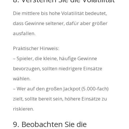
Die mittlere bis hohe Volatilität bedeutet,
dass Gewinne seltener, dafür aber größer
ausfallen.
Praktischer Hinweis:
– Spieler, die kleine, häufige Gewinne
bevorzugen, sollten niedrigere Einsätze
wählen.
– Wer auf den großen Jackpot (5.000‑fach)
zielt, sollte bereit sein, höhere Einsätze zu
riskieren.
9. Beobachten Sie die