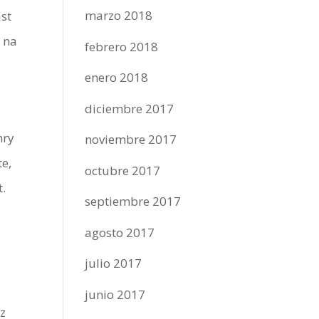
marzo 2018
ast
l na
febrero 2018
enero 2018
diciembre 2017
hry
noviembre 2017
e,
octubre 2017
t.
septiembre 2017
agosto 2017
julio 2017
junio 2017
z