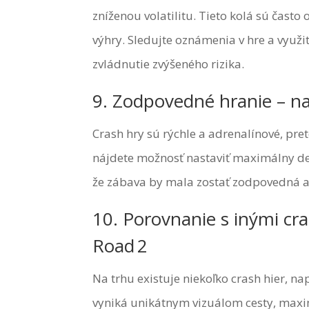
zníženou volatilitu. Tieto kolá sú čast
výhry. Sledujte oznámenia v hre a využi
zvládnutie zvýšeného rizika.
9. Zodpovedné hranie – na
Crash hry sú rýchle a adrenalínové, pret
nájdete možnosť nastaviť maximálny de
že zábava by mala zostať zodpovedná a ž
10. Porovnanie s inými cra
Road 2
Na trhu existuje niekoľko crash hier, n
vyniká unikátnym vizuálom cesty, maxi