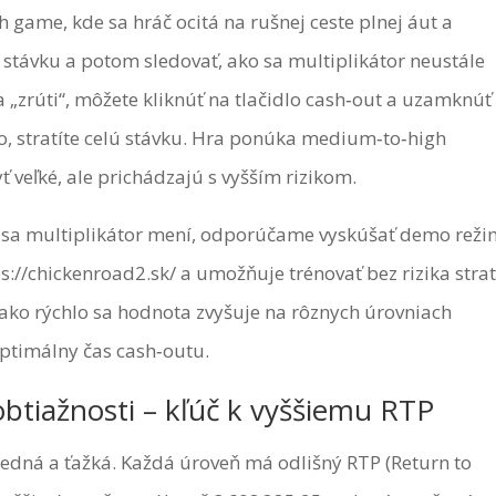
h game, kde sa hráč ocitá na rušnej ceste plnej áut a
 stávku a potom sledovať, ako sa multiplikátor neustále
a „zrúti“, môžete kliknúť na tlačidlo cash‑out a uzamknúť
ho, stratíte celú stávku. Hra ponúka medium‑to‑high
ť veľké, ale prichádzajú s vyšším rizikom.
ko sa multiplikátor mení, odporúčame vyskúšať demo reži
://chickenroad2.sk/ a umožňuje trénovať bez rizika stra
ako rýchlo sa hodnota zvyšuje na rôznych úrovniach
 optimálny čas cash‑outu.
obtiažnosti – kľúč k vyššiemu RTP
tredná a ťažká. Každá úroveň má odlišný RTP (Return to