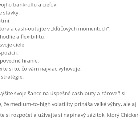
ojho bankrollu a cieľov.
e stávky.
itmi.
tora a cash‑outujte v „kľúčových momentoch“.
dlie a flexibilitu.
voje ciele.
pozícii.
dpovedné hranie.
te si to, čo vám najviac vyhovuje.
stratégie.
ýšite svoje šance na úspešné cash‑outy a zároveň si
 že medium‑to‑high volatility prináša veľké výhry, ale aj
te si rozpočet a užívajte si napínavý zážitok, ktorý Chicke