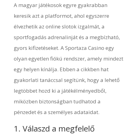
A magyar játékosok egyre gyakrabban
keresik azt a platformot, ahol egyszerre
élvezhetik az online slotok izgalmát, a
sportfogadás adrenalinját és a megbízható,
gyors kifizetéseket. A Sportaza Casino egy
olyan egyetlen fiókú rendszer, amely mindezt
egy helyen kínálja. Ebben a cikkben hat
gyakorlati tanáccsal segítünk, hogy a lehető
legtöbbet hozd ki a játékélményedből,
miközben biztonságban tudhatod a
pénzedet és a személyes adataidat.
1. Válaszd a megfelelő