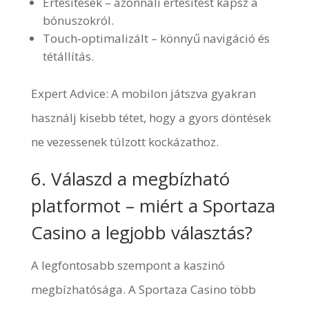
Értesítések – azonnali értesítést kapsz a
bónuszokról.
Touch‑optimalizált – könnyű navigáció és
tétállítás.
Expert Advice: A mobilon játszva gyakran
használj kisebb tétet, hogy a gyors döntések
ne vezessenek túlzott kockázathoz.
6. Válaszd a megbízható
platformot – miért a Sportaza
Casino a legjobb választás?
A legfontosabb szempont a kaszinó
megbízhatósága. A Sportaza Casino több