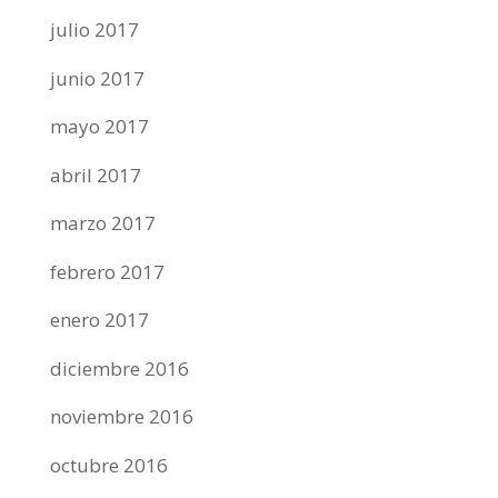
julio 2017
junio 2017
mayo 2017
abril 2017
marzo 2017
febrero 2017
enero 2017
diciembre 2016
noviembre 2016
octubre 2016