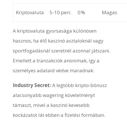
Kriptovaluta
5‑10 perc
0 %
Magas
A kriptovaluta gyorsasága különösen
hasznos, ha élő kaszinó asztaloknál vagy
sportfogadásnál szeretnél azonnal játszani.
Emellett a tranzakciók anonimak, így a
személyes adataid védve maradnak.
Industry Secret:
A legtöbb kripto‑bónusz
alacsonyabb wagering követelményt
támaszt, mivel a kaszinó kevesebb
kockázatot lát ebben a fizetési formában.