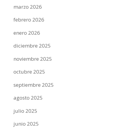
marzo 2026
febrero 2026
enero 2026
diciembre 2025
noviembre 2025
octubre 2025
septiembre 2025
agosto 2025
julio 2025
junio 2025