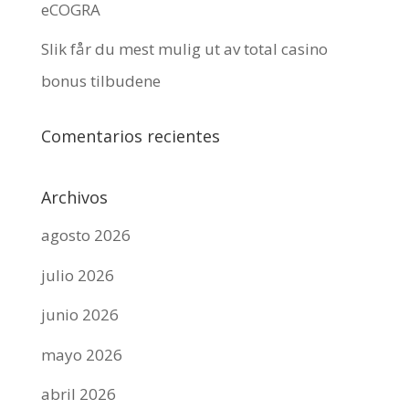
eCOGRA
Slik får du mest mulig ut av total casino
bonus tilbudene
Comentarios recientes
Archivos
agosto 2026
julio 2026
junio 2026
mayo 2026
abril 2026