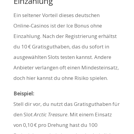
Einzahlung
Ein seltener Vorteil dieses deutschen
Online‑Casinos ist der Ice Bonus ohne
Einzahlung. Nach der Registrierung erhältst
du 10 € Gratisguthaben, das du sofort in
ausgewählten Slots testen kannst. Andere
Anbieter verlangen oft einen Mindesteinsatz,
doch hier kannst du ohne Risiko spielen.
Beispiel:
Stell dir vor, du nutzt das Gratisguthaben für
den Slot
Arctic Treasure
. Mit einem Einsatz
von 0,10 € pro Drehung hast du 100