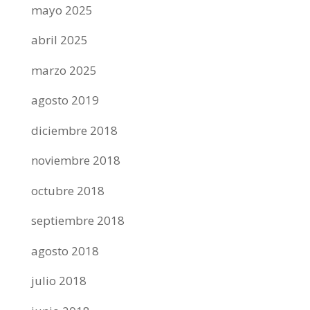
mayo 2025
abril 2025
marzo 2025
agosto 2019
diciembre 2018
noviembre 2018
octubre 2018
septiembre 2018
agosto 2018
julio 2018