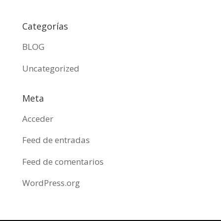
Categorías
BLOG
Uncategorized
Meta
Acceder
Feed de entradas
Feed de comentarios
WordPress.org