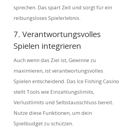
sprechen. Das spart Zeit und sorgt für ein
reibungsloses Spielerlebnis.
7. Verantwortungsvolles
Spielen integrieren
Auch wenn das Ziel ist, Gewinne zu
maximieren, ist verantwortungsvolles
Spielen entscheidend. Das Ice Fishing Casino
stellt Tools wie Einzahlungslimits,
Verlustlimits und Selbstausschluss bereit.
Nutze diese Funktionen, um dein
Spielbudget zu schützen.