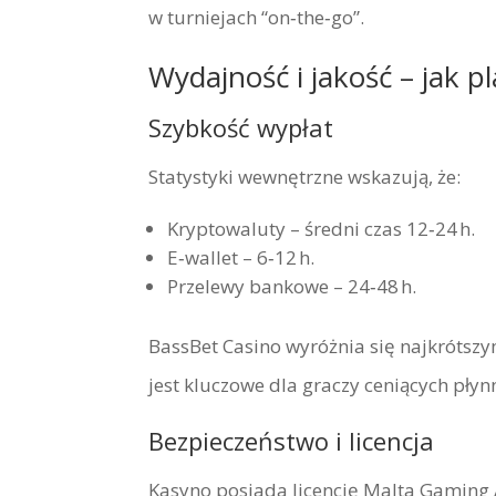
w turniejach “on‑the‑go”.
Wydajność i jakość – jak p
Szybkość wypłat
Statystyki wewnętrzne wskazują, że:
Kryptowaluty – średni czas 12‑24 h.
E‑wallet – 6‑12 h.
Przelewy bankowe – 24‑48 h.
BassBet Casino wyróżnia się najkrótsz
jest kluczowe dla graczy ceniących pły
Bezpieczeństwo i licencja
Kasyno posiada licencję Malta Gaming