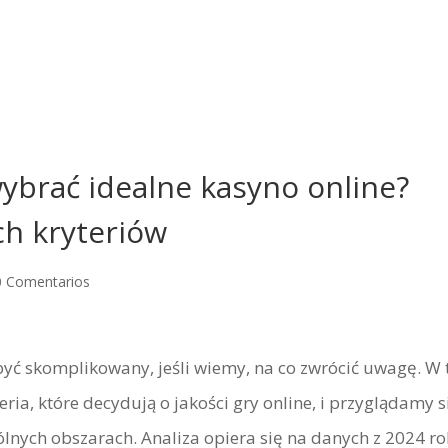
INICIO
SOBRE M
wybrać idealne kasyno online?
h kryteriów
0 Comentarios
yć skomplikowany, jeśli wiemy, na co zwrócić uwagę. W
ria, które decydują o jakości gry online, i przyglądamy s
lnych obszarach. Analiza opiera się na danych z 2024 ro