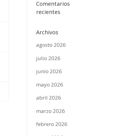
Comentarios
recientes
Archivos
agosto 2026
julio 2026
junio 2026
mayo 2026
abril 2026
marzo 2026
febrero 2026