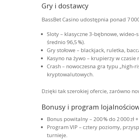
Gry i dostawcy
BassBet Casino udostępnia ponad 7 000
Sloty – klasyczne 3‑bębnowe, wideo‑
średnio 96,5 %).
Gry stołowe – blackjack, ruletka, bac
Kasyno na żywo – krupierzy w czasie rz
Crash – nowoczesna gra typu „high‑ri
kryptowalutowych.
Dzięki tak szerokiej ofercie, zarówno no
Bonusy i program lojalnościo
Bonus powitalny – 200 % do 2 000 z
Program VIP – cztery poziomy, przy
turnieje.