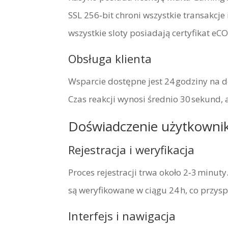
SSL 256‑bit chroni wszystkie transakcj
wszystkie sloty posiadają certyfikat eC
Obsługa klienta
Wsparcie dostępne jest 24 godziny na d
Czas reakcji wynosi średnio 30 sekund, 
Doświadczenie użytkownika
Rejestracja i weryfikacja
Proces rejestracji trwa około 2‑3 min
są weryfikowane w ciągu 24 h, co przys
Interfejs i nawigacja