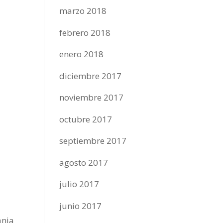
marzo 2018
febrero 2018
enero 2018
diciembre 2017
noviembre 2017
octubre 2017
septiembre 2017
agosto 2017
julio 2017
junio 2017
ania