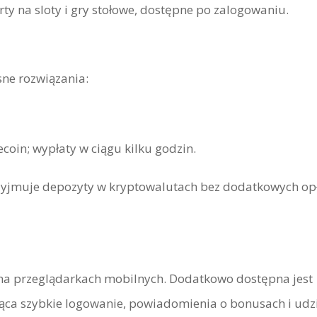
y na sloty i gry stołowe, dostępne po zalogowaniu.
sne rozwiązania:
ecoin; wypłaty w ciągu kilku godzin.
rzyjmuje depozyty w kryptowalutach bez dodatkowych opł
 na przeglądarkach mobilnych. Dodatkowo dostępna jest
jąca szybkie logowanie, powiadomienia o bonusach i udz