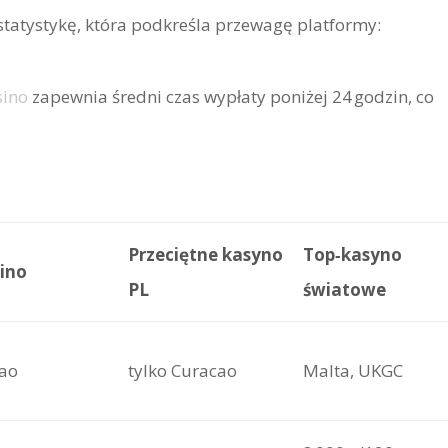
statystykę, która podkreśla przewagę platformy:
sino
zapewnia średni czas wypłaty poniżej 24 godzin, co
Przeciętne kasyno
Top‑kasyno
ino
PL
światowe
cao
tylko Curacao
Malta, UKGC