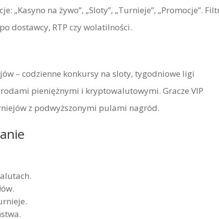
je: „Kasyno na żywo”, „Sloty”, „Turnieje”, „Promocje”. Filt
po dostawcy, RTP czy wolatilności.
jów – codzienne konkursy na sloty, tygodniowe ligi
agrodami pieniężnymi i kryptowalutowymi. Gracze VIP
rniejów z podwyższonymi pulami nagród.
anie
alutach.
łów.
rnieje.
ństwa.