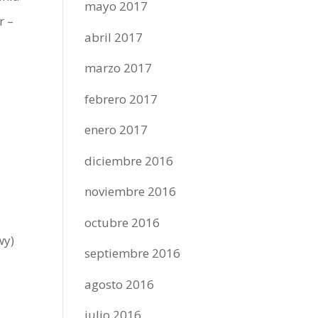
mayo 2017
r –
abril 2017
marzo 2017
febrero 2017
enero 2017
diciembre 2016
noviembre 2016
octubre 2016
wy)
septiembre 2016
agosto 2016
julio 2016