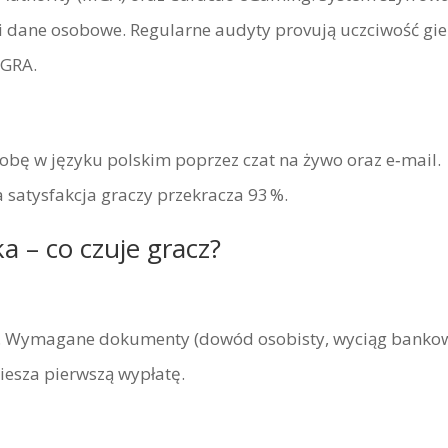
e i dane osobowe. Regularne audyty provują uczciwość gie
OGRA.
obę w języku polskim poprzez czat na żywo oraz e‑mail.
a satysfakcja graczy przekracza 93 %.
 – co czuje gracz?
uty. Wymagane dokumenty (dowód osobisty, wyciąg banko
piesza pierwszą wypłatę.