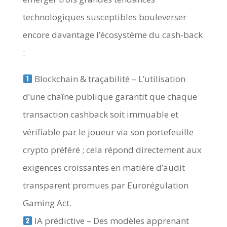
technologiques susceptibles bouleverser
encore davantage l’écosystème du cash‑back
:
Blockchain & traçabilité – L’utilisation
d’une chaîne publique garantit que chaque
transaction cashback soit immuable et
vérifiable par le joueur via son portefeuille
crypto préféré ; cela répond directement aux
exigences croissantes en matière d’audit
transparent promues par Eurorégulation
Gaming Act.
IA prédictive – Des modèles apprenant