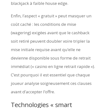
blackjack à faible house edge.
Enfin, l’aspect « gratuit » peut masquer un
coût caché : les conditions de mise
(wagering) exigées avant que le cashback
soit retiré peuvent doubler voire tripler la
mise initiale requise avant qu’elle ne
devienne disponible sous forme de retrait
immédiat (« casino en ligne retrait rapide »).
C’est pourquoi il est essentiel que chaque
joueur analyse soigneusement ces clauses
avant d’accepter l’offre.
Technologies « smart