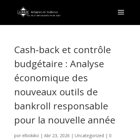
Cash‑back et contrôle
budgétaire : Analyse
économique des
nouveaux outils de
bankroll responsable
pour la nouvelle année
por
eltiokiko
|
Abr 23, 2026
|
Uncategorized
|
0