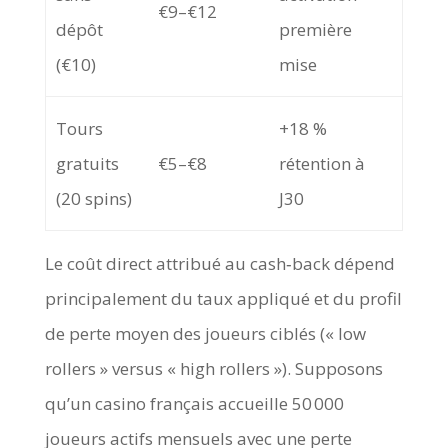
€9–€12
dépôt
première
(€10)
mise
Tours
+18 %
gratuits
€5–€8
rétention à
(20 spins)
J30
Le coût direct attribué au cash‑back dépend
principalement du taux appliqué et du profil
de perte moyen des joueurs ciblés (« low
rollers » versus « high rollers »). Supposons
qu’un casino français accueille 50 000
joueurs actifs mensuels avec une perte