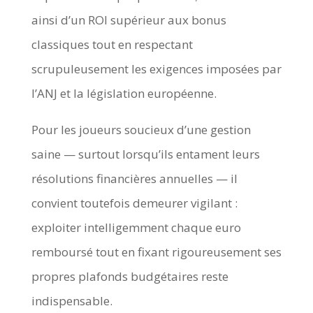
ainsi d’un ROI supérieur aux bonus
classiques tout en respectant
scrupuleusement les exigences imposées par
l’ANJ et la législation européenne.
Pour les joueurs soucieux d’une gestion
saine — surtout lorsqu’ils entament leurs
résolutions financières annuelles — il
convient toutefois demeurer vigilant :
exploiter intelligemment chaque euro
remboursé tout en fixant rigoureusement ses
propres plafonds budgétaires reste
indispensable.