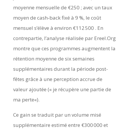
moyenne mensuelle de €250 ; avec un taux
moyen de cash‑back fixé à 9 %, le coût
mensuel s’élève à environ €112 500 . En
contrepartie, l’analyse réalisée par Ereel.Org
montre que ces programmes augmentent la
rétention moyenne de six semaines
supplémentaires durant la période post-
fêtes grâce à une perception accrue de
valeur ajoutée (« je récupère une partie de
ma perte«).
Ce gain se traduit par un volume misé
supplémentaire estimé entre €300 000 et