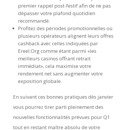
premier rappel post-festif afin de ne pas
dépasser votre plafond quotidien
recommandé.
Profitez des périodes promotionnelles où
plusieurs opérateurs alignent leurs offres
cashback avec celles indiquées par
Ereel.Org comme étant parmi «les
meilleurs casinos offrant retrait
immédiat», cela maximise votre
rendement net sans augmenter votre
exposition globale.
En suivant ces bonnes pratiques dès janvier
vous pourrez tirer parti pleinement des
nouvelles fonctionnalités prévues pour Q1
tout en restant maître absolu de votre