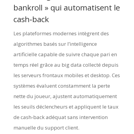
bankroll » qui automatisent le
cash‑back
Les plateformes modernes intègrent des
algorithmes basés sur l’intelligence
artificielle capable de suivre chaque pari en
temps réel grâce au big data collecté depuis
les serveurs frontaux mobiles et desktop. Ces
systèmes évaluent constamment la perte
nette du joueur, ajustent automatiquement
les seuils déclencheurs et appliquent le taux
de cash‑back adéquat sans intervention
manuelle du support client.