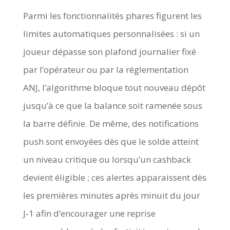
Parmi les fonctionnalités phares figurent les
limites automatiques personnalisées : si un
joueur dépasse son plafond journalier fixé
par l’opérateur ou par la réglementation
ANJ, l’algorithme bloque tout nouveau dépôt
jusqu’à ce que la balance soit ramenée sous
la barre définie. De même, des notifications
push sont envoyées dès que le solde atteint
un niveau critique ou lorsqu’un cashback
devient éligible ; ces alertes apparaissent dès
les premières minutes après minuit du jour
J‑1 afin d’encourager une reprise