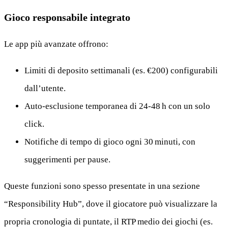
Gioco responsabile integrato
Le app più avanzate offrono:
Limiti di deposito settimanali (es. €200) configurabili
dall’utente.
Auto‑esclusione temporanea di 24‑48 h con un solo
click.
Notifiche di tempo di gioco ogni 30 minuti, con
suggerimenti per pause.
Queste funzioni sono spesso presentate in una sezione
“Responsibility Hub”, dove il giocatore può visualizzare la
propria cronologia di puntate, il RTP medio dei giochi (es.