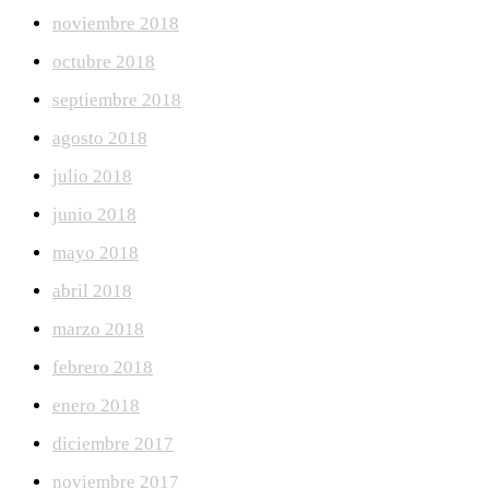
noviembre 2018
octubre 2018
septiembre 2018
agosto 2018
julio 2018
junio 2018
mayo 2018
abril 2018
marzo 2018
febrero 2018
enero 2018
diciembre 2017
noviembre 2017