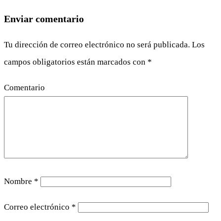
Enviar comentario
Tu dirección de correo electrónico no será publicada.
Los
campos obligatorios están marcados con
*
Comentario
Nombre
*
Correo electrónico
*