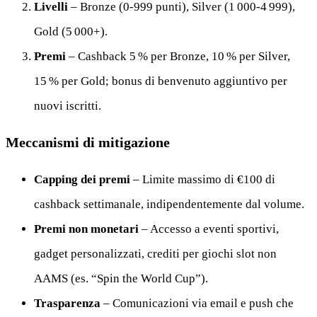
Livelli
– Bronze (0‑999 punti), Silver (1 000‑4 999),
Gold (5 000+).
Premi
– Cashback 5 % per Bronze, 10 % per Silver,
15 % per Gold; bonus di benvenuto aggiuntivo per
nuovi iscritti.
Meccanismi di mitigazione
Capping dei premi
– Limite massimo di €100 di
cashback settimanale, indipendentemente dal volume.
Premi non monetari
– Accesso a eventi sportivi,
gadget personalizzati, crediti per giochi slot non
AAMS (es. “Spin the World Cup”).
Trasparenza
– Comunicazioni via email e push che