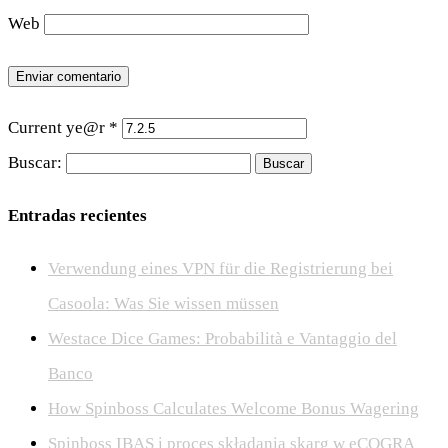
Web
Current ye@r
*
Buscar:
Entradas recientes
Verwendung eines VPN für die Registrierung bei
Casoola: Was Sie wissen müssen
Westace Dice Games: Probabilità e Vantaggio del
Banco
How Spinboss Calculates Welcome Bonus Wagering
Spinboss IBAS i proces składania skarg w eCOGRA