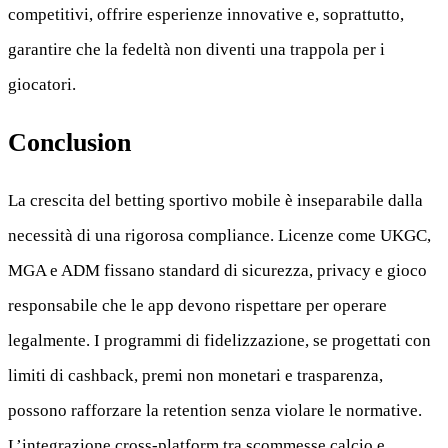
competitivi, offrire esperienze innovative e, soprattutto,
garantire che la fedeltà non diventi una trappola per i
giocatori.
Conclusion
La crescita del betting sportivo mobile è inseparabile dalla
necessità di una rigorosa compliance. Licenze come UKGC,
MGA e ADM fissano standard di sicurezza, privacy e gioco
responsabile che le app devono rispettare per operare
legalmente. I programmi di fidelizzazione, se progettati con
limiti di cashback, premi non monetari e trasparenza,
possono rafforzare la retention senza violare le normative.
L’integrazione cross‑platform tra scommesse calcio e