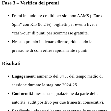
Fase 3 – Verifica dei premi
Premi includono: crediti per slot non AAMS (“Euro
Spin” con RTP 96,2 %), biglietti per eventi live, e
“cash‑out” di punti per scommesse gratuite.
Nessun premio in denaro diretto, riducendo la
pressione di convertire rapidamente i punti.
Risultati
Engagement
: aumento del 34 % del tempo medio di
sessione durante la stagione 2024‑25.
Conformità
: nessuna segnalazione da parte delle
autorità, audit positivo per due trimestri consecutivi.
Feedback
: i giocatori hanno apprezzato la trasparenza