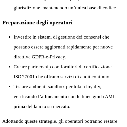
giurisdizione, mantenendo un’unica base di codice.
Preparazione degli operatori
Investire in sistemi di gestione dei consensi che
possano essere aggiornati rapidamente per nuove
direttive GDPR‑e‑Privacy.
Creare partnership con fornitori di certificazione
ISO 27001 che offrano servizi di audit continuo.
Testare ambienti sandbox per token loyalty,
verificando l’allineamento con le linee guida AML
prima del lancio su mercato.
Adottando queste strategie, gli operatori potranno restare