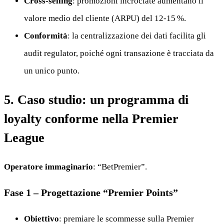
Cross‑selling
: promozioni incrociate aumentano il
valore medio del cliente (ARPU) del 12‑15 %.
Conformità
: la centralizzazione dei dati facilita gli
audit regulator, poiché ogni transazione è tracciata da
un unico punto.
5. Caso studio: un programma di
loyalty conforme nella Premier
League
Operatore immaginario
: “BetPremier”.
Fase 1 – Progettazione “Premier Points”
Obiettivo
: premiare le scommesse sulla Premier