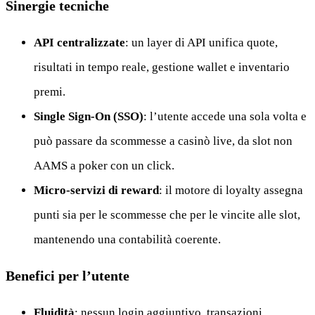
Sinergie tecniche
API centralizzate
: un layer di API unifica quote,
risultati in tempo reale, gestione wallet e inventario
premi.
Single Sign‑On (SSO)
: l’utente accede una sola volta e
può passare da scommesse a casinò live, da slot non
AAMS a poker con un click.
Micro‑servizi di reward
: il motore di loyalty assegna
punti sia per le scommesse che per le vincite alle slot,
mantenendo una contabilità coerente.
Benefici per l’utente
Fluidità
: nessun login aggiuntivo, transazioni