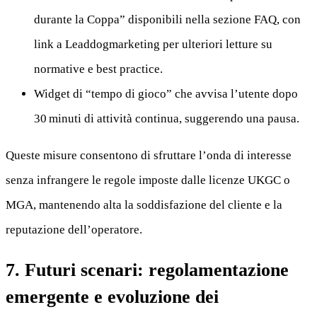
durante la Coppa” disponibili nella sezione FAQ, con
link a Leaddogmarketing per ulteriori letture su
normative e best practice.
Widget di “tempo di gioco” che avvisa l’utente dopo
30 minuti di attività continua, suggerendo una pausa.
Queste misure consentono di sfruttare l’onda di interesse
senza infrangere le regole imposte dalle licenze UKGC o
MGA, mantenendo alta la soddisfazione del cliente e la
reputazione dell’operatore.
7. Futuri scenari: regolamentazione
emergente e evoluzione dei