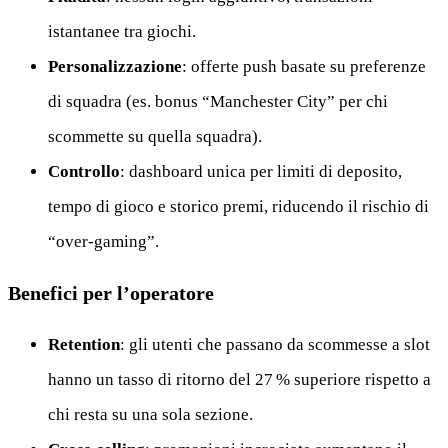
istantanee tra giochi.
Personalizzazione
: offerte push basate su preferenze
di squadra (es. bonus “Manchester City” per chi
scommette su quella squadra).
Controllo
: dashboard unica per limiti di deposito,
tempo di gioco e storico premi, riducendo il rischio di
“over‑gaming”.
Benefici per l’operatore
Retention
: gli utenti che passano da scommesse a slot
hanno un tasso di ritorno del 27 % superiore rispetto a
chi resta su una sola sezione.