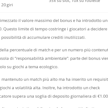
35x su slot, 10x su roulette
20 giri
dimezzato il valore massimo del bonus e ha introdotto un
30. Questo limite di tempo costringe i giocatori a decidere
ossibilità di accumulare crediti inutilizzati.
della percentuale di match e per un numero più contenu
usola di “responsabilità ambientale”: parte del bonus vie
 solo su giochi a tema ecologico.
 mantenuto un match più alto ma ha inserito un requisi
iochi a volatilità alta. Inoltre, ha introdotto un check
catore supera una soglia di deposito giornaliera di €1.00