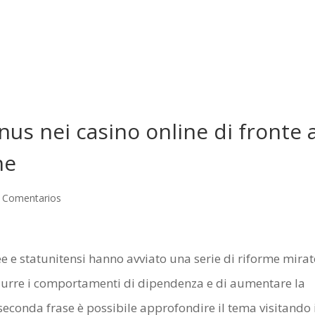
INICIO
SOBRE M
us nei casino online di fronte 
he
 Comentarios
e e statunitensi hanno avviato una serie di riforme mirat
ridurre i comportamenti di dipendenza e di aumentare la
seconda frase è possibile approfondire il tema visitando 