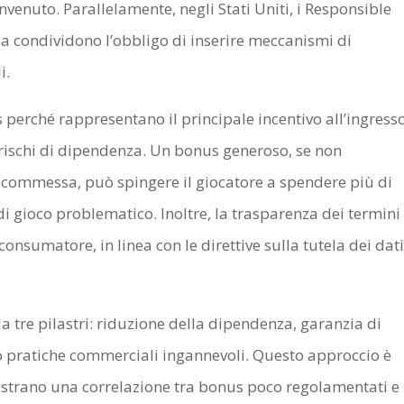
nvenuto. Parallelamente, negli Stati Uniti, i Responsible
a condividono l’obbligo di inserire meccanismi di
i.
 perché rappresentano il principale incentivo all’ingresso
 rischi di dipendenza. Un bonus generoso, se non
commessa, può spingere il giocatore a spendere più di
i gioco problematico. Inoltre, la trasparenza dei termini
onsumatore, in linea con le direttive sulla tutela dei dat
a tre pilastri: riduzione della dipendenza, garanzia di
o pratiche commerciali ingannevoli. Questo approccio è
strano una correlazione tra bonus poco regolamentati e