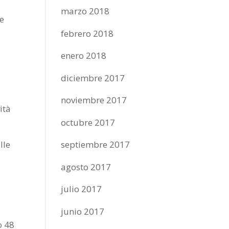
marzo 2018
le
febrero 2018
enero 2018
diciembre 2017
noviembre 2017
ità
octubre 2017
lle
septiembre 2017
agosto 2017
julio 2017
junio 2017
o 48