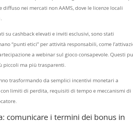
 diffuso nei mercati non AAMS, dove le licenze locali
.
 su cashback elevati e inviti esclusivi, sono stati
ano “punti etici” per attività responsabili, come l’attivaz
artecipazione a webinar sul gioco consapevole. Questi pu
 piccoli ma più trasparenti.
stanno trasformando da semplici incentivi monetari a
on limiti di perdita, requisiti di tempo e meccanismi di
catore.
za: comunicare i termini dei bonus in