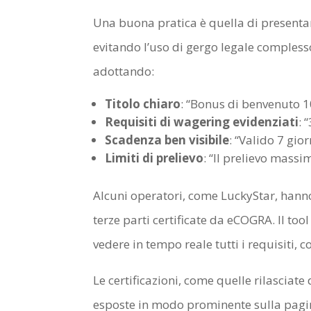
Una buona pratica è quella di presentare
evitando l’uso di gergo legale compless
adottando:
Titolo chiaro
: “Bonus di benvenuto 1
Requisiti di wagering evidenziati
: 
Scadenza ben visibile
: “Valido 7 gior
Limiti di prelievo
: “Il prelievo massi
Alcuni operatori, come LuckyStar, hanno
terze parti certificate da eCOGRA. Il too
vedere in tempo reale tutti i requisiti,
Le certificazioni, come quelle rilasciat
esposte in modo prominente sulla pagin