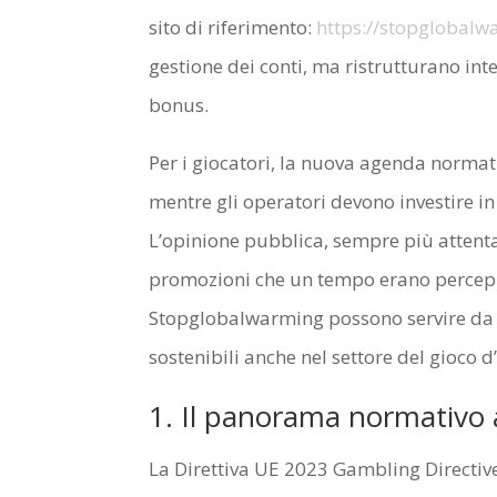
sito di riferimento:
https://stopglobalw
gestione dei conti, ma ristrutturano int
bonus.
Per i giocatori, la nuova agenda normat
mentre gli operatori devono investire i
L’opinione pubblica, sempre più attenta 
promozioni che un tempo erano percepite
Stopglobalwarming possono servire da p
sostenibili anche nel settore del gioco d
1. Il panorama normativo a
La Direttiva UE 2023 Gambling Directive 