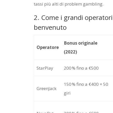
tassi più alti di problem gambling.
2. Come i grandi operatori
benvenuto
Bonus originale
Operatore
(2022)
StarPlay
200 % fino a €500
150 % fino a €400 + 50
GreenJack
giri