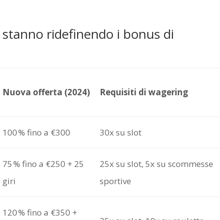
 stanno ridefinendo i bonus di
Nuova offerta (2024)
Requisiti di wagering
100 % fino a €300
30x su slot
75 % fino a €250 + 25
25x su slot, 5x su scommesse
giri
sportive
120 % fino a €350 +