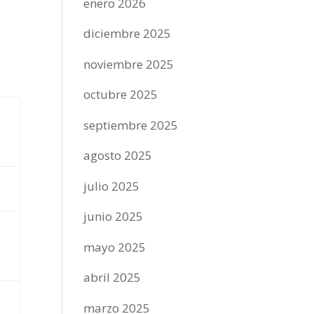
enero 2026
diciembre 2025
noviembre 2025
octubre 2025
septiembre 2025
agosto 2025
julio 2025
junio 2025
mayo 2025
abril 2025
marzo 2025