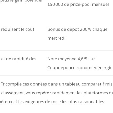
€50 000 de prize‑pool mensuel
réduisent le coût
Bonus de dépôt 200 % chaque
mercredi
é et de rapidité des
Note moyenne 4,6/5 sur
Coupdepouceeconomiedenergie.
Fr compile ces données dans un tableau comparatif mis
 classement, vous repérez rapidement les plateformes q
néreux et les exigences de mise les plus raisonnables.