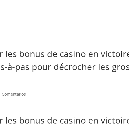
INICIO
SOBRE M
les bonus de casino en victoir
as‑à‑pas pour décrocher les gro
0 Comentarios
les bonus de casino en victoir