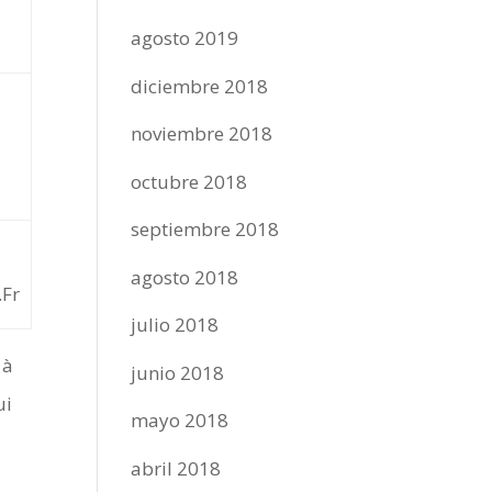
agosto 2019
diciembre 2018
noviembre 2018
octubre 2018
septiembre 2018
agosto 2018
Fr
julio 2018
 à
junio 2018
ui
mayo 2018
abril 2018