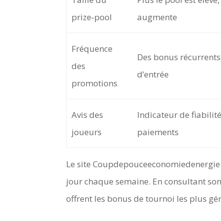
prize‑pool
augmente
Fréquence
Des bonus récurrents 
des
d’entrée
promotions
Avis des
Indicateur de fiabilit
joueurs
paiements
Le site Coupdepouceeconomiedenergie.
jour chaque semaine. En consultant son
offrent les bonus de tournoi les plus gé