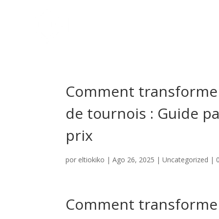
Comment transformer 
de tournois : Guide p
prix
por
eltiokiko
|
Ago 26, 2025
|
Uncategorized
|
Comment transformer 