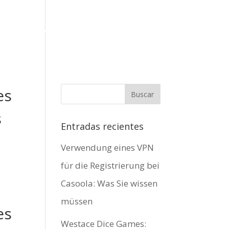
Í
TRABAJOS
SERVICIOS
TALLER
CONTACTO
es
s
Entradas recientes
Verwendung eines VPN
für die Registrierung bei
Casoola: Was Sie wissen
müssen
es
Westace Dice Games: