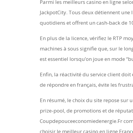
Parmi les meilleurs casino en ligne selo
JackpotCity. Tous deux détiennent une 
quotidiens et offrent un cash‑back de 10
En plus de la licence, vérifiez le RTP m
machines à sous signifie que, sur le lon
est essentiel lorsqu’on joue en mode “bu
Enfin, la réactivité du service client d
de répondre en français, évite les frust
En résumé, le choix du site repose sur u
prize‑pool, de promotions et de réputat
Coupdepouceeconomiedenergie.Fr comme
choisir le meilleur casino en ligne Fran