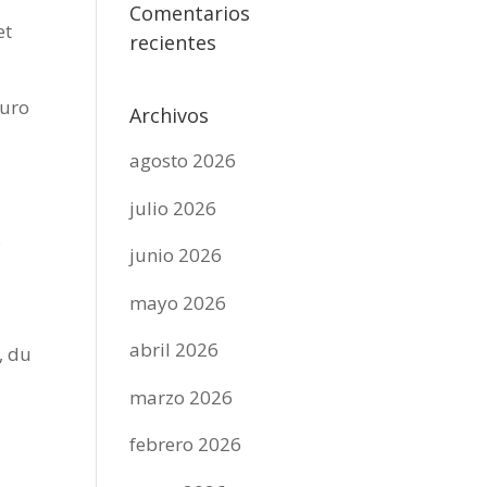
Comentarios
et
recientes
euro
Archivos
agosto 2026
julio 2026
s
junio 2026
mayo 2026
abril 2026
, du
marzo 2026
febrero 2026