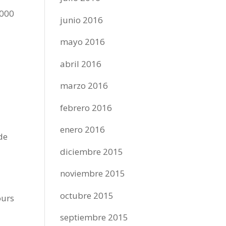
 000
junio 2016
mayo 2016
abril 2016
marzo 2016
febrero 2016
enero 2016
de
diciembre 2015
noviembre 2015
octubre 2015
ours
septiembre 2015