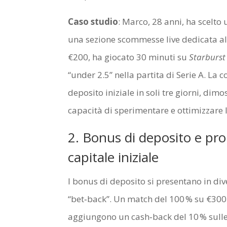
Caso studio
: Marco, 28 anni, ha scelto
una sezione scommesse live dedicata al 
€200, ha giocato 30 minuti su
Starburst
“under 2.5” nella partita di Serie A. La
deposito iniziale in soli tre giorni, dim
capacità di sperimentare e ottimizzare l
2. Bonus di deposito e pro
capitale iniziale
I bonus di deposito si presentano in di
“bet‑back”. Un match del 100 % su €300 è
aggiungono un cash‑back del 10 % sulle 