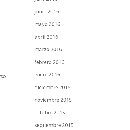
junio 2016
mayo 2016
abril 2016
marzo 2016
febrero 2016
enero 2016
rso
diciembre 2015
noviembre 2015
octubre 2015
r
septiembre 2015