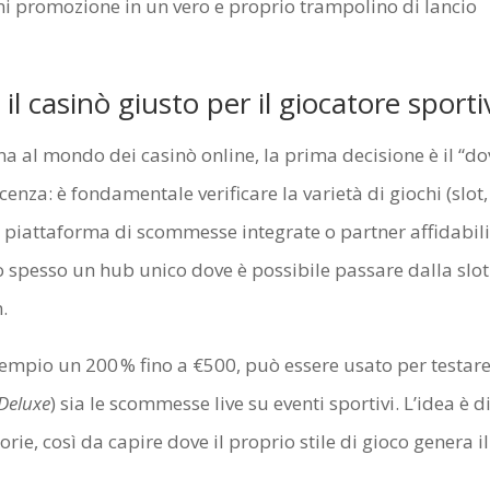
 promozione in un vero e proprio trampolino di lancio
 il casinò giusto per il giocatore sport
a al mondo dei casinò online, la prima decisione è il “do
licenza: è fondamentale verificare la varietà di giochi (slot,
a piattaforma di scommesse integrate o partner affidabili.
 spesso un hub unico dove è possibile passare dalla slot
.
mpio un 200 % fino a €500, può essere usato per testare
Deluxe
) sia le scommesse live su eventi sportivi. L’idea è d
rie, così da capire dove il proprio stile di gioco genera il