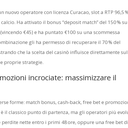
 un nuovo operatore con licenza Curacao, slot a RTP 96,5 
calcio. Ha attivato il bonus “deposit match” del 150 % su
(vincendo €45) e ha puntato €100 su una scommessa
 combinazione gli ha permesso di recuperare il 70 % del
ostrando che la scelta del casinò influisce direttamente sul
e proprie strategie.
mozioni incrociate: massimizzare il
verse forme: match bonus, cash‑back, free bet e promozio
 il classico punto di partenza, ma gli operatori più evol
perdite nette entro i primi 48 ore, oppure una free bet d