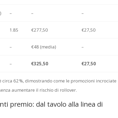
)
–
–
–
1.85
€277,50
€27,50
–
€48 (media)
–
–
€325,50
€27,50
, è circa 62 %, dimostrando come le promozioni incrociate
senza aumentare il rischio di rollover.
i premio: dal tavolo alla linea di