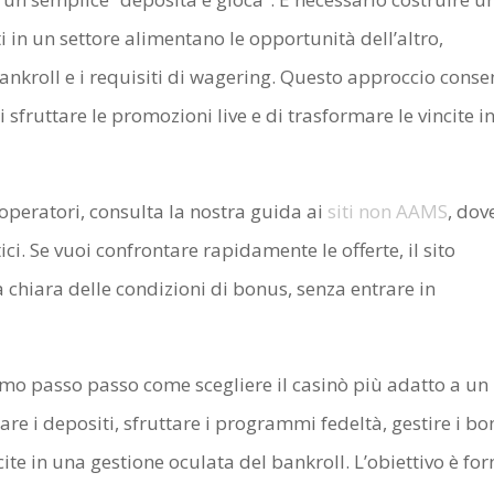
i in un settore alimentano le opportunità dell’altro,
nkroll e i requisiti di wagering. Questo approccio conse
 di sfruttare le promozioni live e di trasformare le vincite i
 operatori, consulta la nostra guida ai
siti non AAMS
, dov
ici. Se vuoi confrontare rapidamente le offerte, il sito
chiara delle condizioni di bonus, senza entrare in
emo passo passo come scegliere il casinò più adatto a un
e i depositi, sfruttare i programmi fedeltà, gestire i b
cite in una gestione oculata del bankroll. L’obiettivo è for