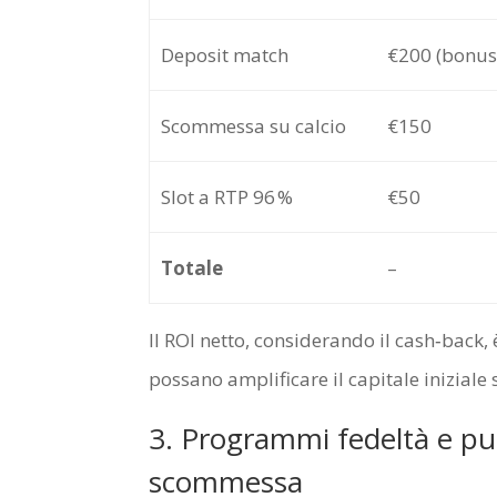
Deposit match
€200 (bonus
Scommessa su calcio
€150
Slot a RTP 96 %
€50
Totale
–
Il ROI netto, considerando il cash‑back
possano amplificare il capitale iniziale 
3. Programmi fedeltà e punt
scommessa