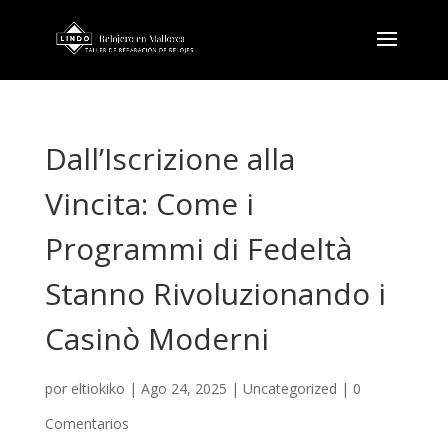
Dall’Iscrizione alla
Vincita: Come i
Programmi di Fedeltà
Stanno Rivoluzionando i
Casinò Moderni
por
eltiokiko
|
Ago 24, 2025
|
Uncategorized
|
0
Comentarios