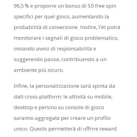
96,5 % e proporre un bonus di 50 free spin
specifici per quel gioco, aumentando la
probabilità di conversione. Inoltre, l’AI potrà
monitorare i segnali di gioco problematico,
inviando avvisi di responsabilità e
suggerendo pause, contribuendo a un
ambiente più sicuro.
Infine, la personalizzazione sarà spinta da
dati cross‑platform: le attività su mobile,
desktop e persino su console di gioco
saranno aggregate per creare un profilo
unico. Questo permetterà di offrire reward