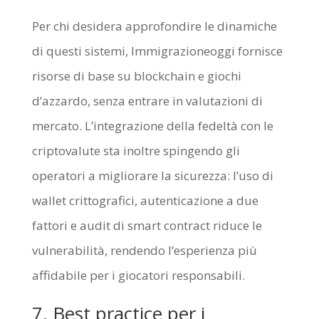
Per chi desidera approfondire le dinamiche
di questi sistemi, Immigrazioneoggi fornisce
risorse di base su blockchain e giochi
d’azzardo, senza entrare in valutazioni di
mercato. L’integrazione della fedeltà con le
criptovalute sta inoltre spingendo gli
operatori a migliorare la sicurezza: l’uso di
wallet crittografici, autenticazione a due
fattori e audit di smart contract riduce le
vulnerabilità, rendendo l’esperienza più
affidabile per i giocatori responsabili.
7. Best practice per i