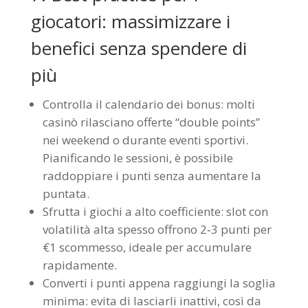
giocatori: massimizzare i
benefici senza spendere di
più
Controlla il calendario dei bonus: molti
casinò rilasciano offerte “double points”
nei weekend o durante eventi sportivi.
Pianificando le sessioni, è possibile
raddoppiare i punti senza aumentare la
puntata.
Sfrutta i giochi a alto coefficiente: slot con
volatilità alta spesso offrono 2‑3 punti per
€1 scommesso, ideale per accumulare
rapidamente.
Converti i punti appena raggiungi la soglia
minima: evita di lasciarli inattivi, così da