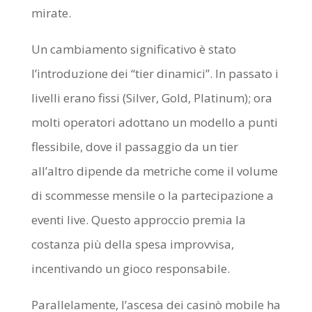
mirate.
Un cambiamento significativo è stato
l’introduzione dei “tier dinamici”. In passato i
livelli erano fissi (Silver, Gold, Platinum); ora
molti operatori adottano un modello a punti
flessibile, dove il passaggio da un tier
all’altro dipende da metriche come il volume
di scommesse mensile o la partecipazione a
eventi live. Questo approccio premia la
costanza più della spesa improvvisa,
incentivando un gioco responsabile.
Parallelamente, l’ascesa dei casinò mobile ha