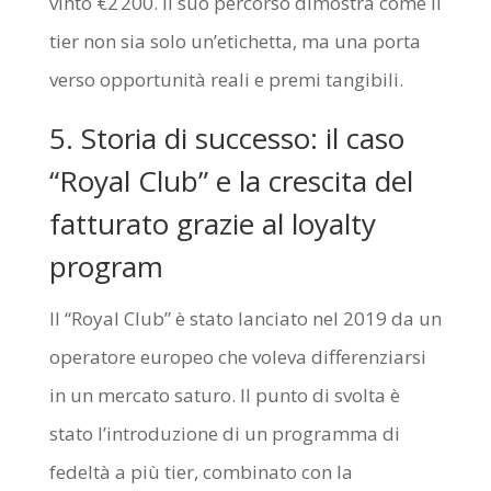
vinto €2 200. Il suo percorso dimostra come il
tier non sia solo un’etichetta, ma una porta
verso opportunità reali e premi tangibili.
5. Storia di successo: il caso
“Royal Club” e la crescita del
fatturato grazie al loyalty
program
Il “Royal Club” è stato lanciato nel 2019 da un
operatore europeo che voleva differenziarsi
in un mercato saturo. Il punto di svolta è
stato l’introduzione di un programma di
fedeltà a più tier, combinato con la