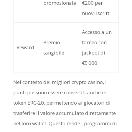
promozionale
€200 per
nuovi iscritti
Accesso a un
Premio
torneo con
Reward
tangibile
jackpot di
€5 000
Nel contesto dei migliori crypto casino, i
punti possono essere convertiti anche in
token ERC‑20, permettendo ai giocatori di
trasferire il valore accumulato direttamente
nel loro wallet. Questo rende i programmi di