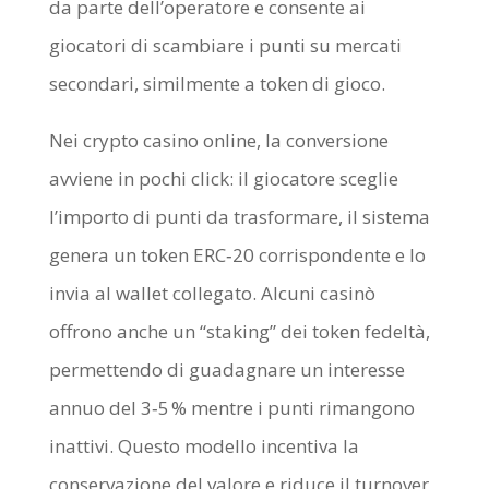
da parte dell’operatore e consente ai
giocatori di scambiare i punti su mercati
secondari, similmente a token di gioco.
Nei crypto casino online, la conversione
avviene in pochi click: il giocatore sceglie
l’importo di punti da trasformare, il sistema
genera un token ERC‑20 corrispondente e lo
invia al wallet collegato. Alcuni casinò
offrono anche un “staking” dei token fedeltà,
permettendo di guadagnare un interesse
annuo del 3‑5 % mentre i punti rimangono
inattivi. Questo modello incentiva la
conservazione del valore e riduce il turnover