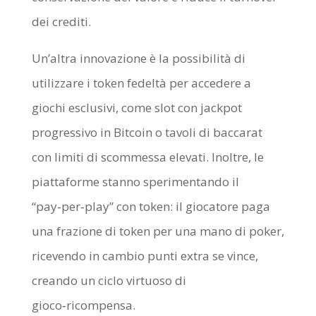
dei crediti.
Un’altra innovazione è la possibilità di
utilizzare i token fedeltà per accedere a
giochi esclusivi, come slot con jackpot
progressivo in Bitcoin o tavoli di baccarat
con limiti di scommessa elevati. Inoltre, le
piattaforme stanno sperimentando il
“pay‑per‑play” con token: il giocatore paga
una frazione di token per una mano di poker,
ricevendo in cambio punti extra se vince,
creando un ciclo virtuoso di
gioco‑ricompensa.