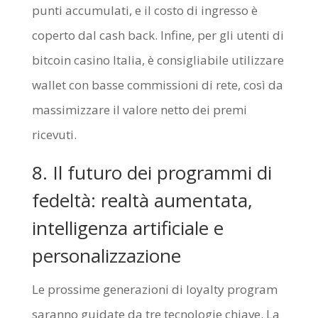
punti accumulati, e il costo di ingresso è
coperto dal cash back. Infine, per gli utenti di
bitcoin casino Italia, è consigliabile utilizzare
wallet con basse commissioni di rete, così da
massimizzare il valore netto dei premi
ricevuti.
8. Il futuro dei programmi di
fedeltà: realtà aumentata,
intelligenza artificiale e
personalizzazione
Le prossime generazioni di loyalty program
saranno guidate da tre tecnologie chiave. La