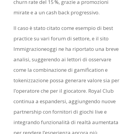
churn rate del 15 %, grazie a promozioni
mirate e a un cash back progressivo.
Il caso è stato citato come esempio di best
practice su vari forum di settore, e il sito
Immigrazioneoggi ne ha riportato una breve
analisi, suggerendo ai lettori di osservare
come la combinazione di gamification e
tokenizzazione possa generare valore sia per
l’operatore che per il giocatore. Royal Club
continua a espandersi, aggiungendo nuove
partnership con fornitori di giochi live e
integrando funzionalità di realtà aumentata
per rendere l’esperienza ancora più