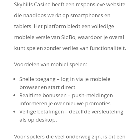
Skyhills Casino heeft een responsieve website
die naadloos werkt op smartphones en
tablets. Het platform biedt een volledige
mobiele versie van Sic Bo, waardoor je overal
kunt spelen zonder verlies van functionaliteit.
Voordelen van mobiel spelen:
Snelle toegang – log in via je mobiele
browser en start direct.
Realtime bonussen – push‑meldingen
informeren je over nieuwe promoties.
Veilige betalingen – dezelfde versleuteling
als op desktop.
Voor spelers die veel onderweg zijn, is dit een