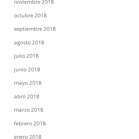
noviembre 2018
octubre 2018
septiembre 2018
agosto 2018
julio 2018
junio 2018
mayo 2018
abril 2018
marzo 2018
febrero 2018
enero 2018