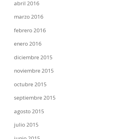
abril 2016
marzo 2016
febrero 2016
enero 2016
diciembre 2015
noviembre 2015
octubre 2015
septiembre 2015
agosto 2015
julio 2015
junio 2015