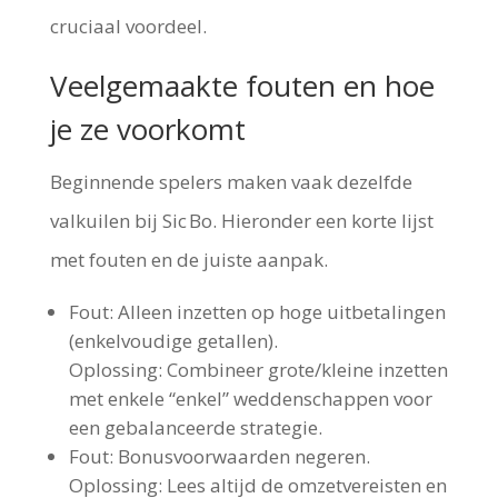
cruciaal voordeel.
Veelgemaakte fouten en hoe
je ze voorkomt
Beginnende spelers maken vaak dezelfde
valkuilen bij Sic Bo. Hieronder een korte lijst
met fouten en de juiste aanpak.
Fout: Alleen inzetten op hoge uitbetalingen
(enkelvoudige getallen).
Oplossing: Combineer grote/kleine inzetten
met enkele “enkel” weddenschappen voor
een gebalanceerde strategie.
Fout: Bonusvoorwaarden negeren.
Oplossing: Lees altijd de omzetvereisten en