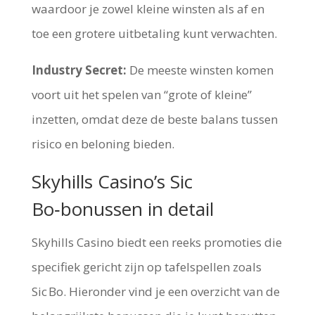
waardoor je zowel kleine winsten als af en
toe een grotere uitbetaling kunt verwachten.
Industry Secret:
De meeste winsten komen
voort uit het spelen van “grote of kleine”
inzetten, omdat deze de beste balans tussen
risico en beloning bieden.
Skyhills Casino’s Sic
Bo‑bonussen in detail
Skyhills Casino biedt een reeks promoties die
specifiek gericht zijn op tafelspellen zoals
Sic Bo. Hieronder vind je een overzicht van de