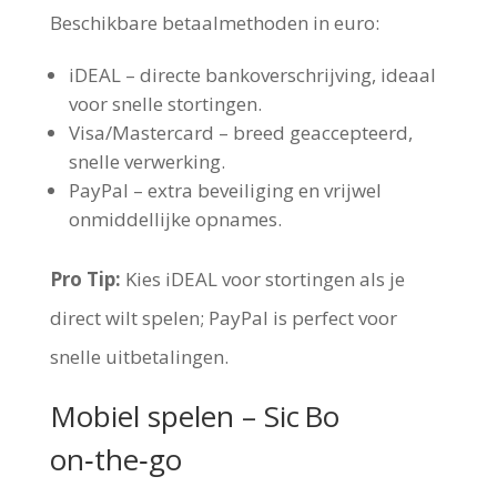
Beschikbare betaalmethoden in euro:
iDEAL – directe bankoverschrijving, ideaal
voor snelle stortingen.
Visa/Mastercard – breed geaccepteerd,
snelle verwerking.
PayPal – extra beveiliging en vrijwel
onmiddellijke opnames.
Pro Tip:
Kies iDEAL voor stortingen als je
direct wilt spelen; PayPal is perfect voor
snelle uitbetalingen.
Mobiel spelen – Sic Bo
on‑the‑go