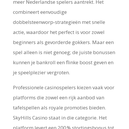
meer Nederlandse spelers aantrekt. Het
combineert eenvoudige
dobbelsteenworp‑strategieën met snelle
actie, waardoor het perfect is voor zowel
beginners als gevorderde gokkers. Maar een
spel alleen is niet genoeg; de juiste bonussen
kunnen je bankroll een flinke boost geven en
je speelplezier vergroten.
Professionele casinospelers kiezen vaak voor
platforms die zowel een rijk aanbod van
tafelspellen als royale promoties bieden.
SkyHills Casino staat in die categorie. Het
platform levert een 200 % stortingsbonus tot