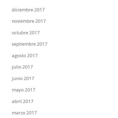
diciembre 2017
noviembre 2017
octubre 2017
septiembre 2017
agosto 2017
julio 2017
junio 2017
mayo 2017
abril 2017
marzo 2017