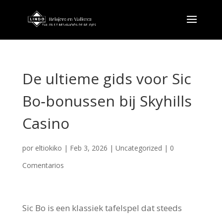
De ultieme gids voor Sic
Bo‑bonussen bij Skyhills
Casino
por
eltiokiko
|
Feb 3, 2026
|
Uncategorized
|
0
Comentarios
Sic Bo is een klassiek tafelspel dat steeds