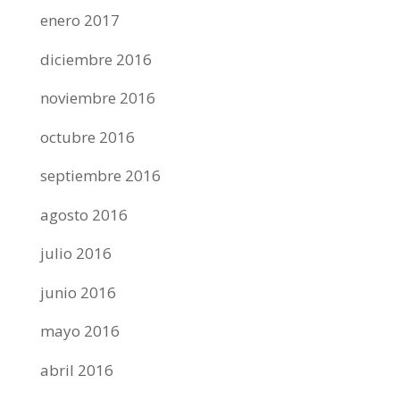
enero 2017
diciembre 2016
noviembre 2016
octubre 2016
septiembre 2016
agosto 2016
julio 2016
junio 2016
mayo 2016
abril 2016