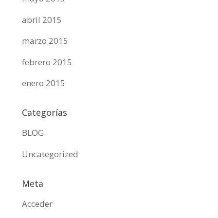
abril 2015
marzo 2015
febrero 2015
enero 2015
Categorías
BLOG
Uncategorized
Meta
Acceder