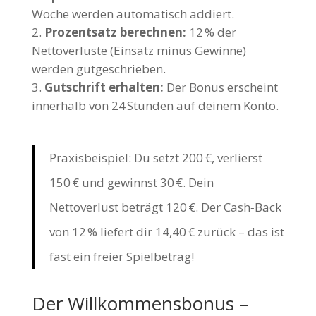
Woche werden automatisch addiert.
Prozentsatz berechnen:
12 % der
Nettoverluste (Einsatz minus Gewinne)
werden gutgeschrieben.
Gutschrift erhalten:
Der Bonus erscheint
innerhalb von 24 Stunden auf deinem Konto.
Praxisbeispiel: Du setzt 200 €, verlierst
150 € und gewinnst 30 €. Dein
Nettoverlust beträgt 120 €. Der Cash‑Back
von 12 % liefert dir 14,40 € zurück – das ist
fast ein freier Spielbetrag!
Der Willkommensbonus –