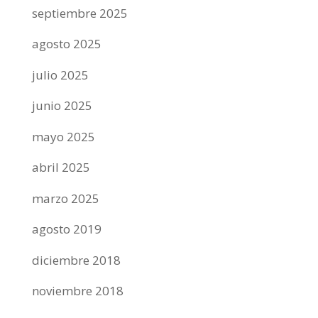
septiembre 2025
agosto 2025
julio 2025
junio 2025
mayo 2025
abril 2025
marzo 2025
agosto 2019
diciembre 2018
noviembre 2018