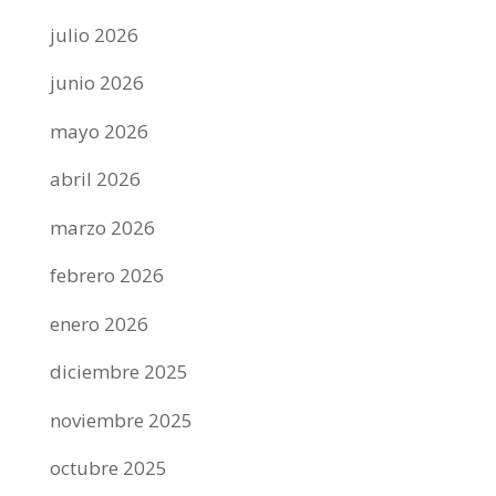
julio 2026
junio 2026
mayo 2026
abril 2026
marzo 2026
febrero 2026
enero 2026
diciembre 2025
noviembre 2025
octubre 2025