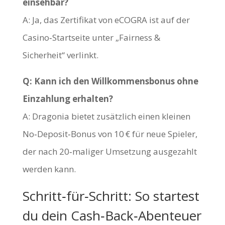
einsehbar?
A: Ja, das Zertifikat von eCOGRA ist auf der
Casino‑Startseite unter „Fairness &
Sicherheit“ verlinkt.
Q: Kann ich den Willkommensbonus ohne
Einzahlung erhalten?
A: Dragonia bietet zusätzlich einen kleinen
No‑Deposit‑Bonus von 10 € für neue Spieler,
der nach 20‑maliger Umsetzung ausgezahlt
werden kann.
Schritt‑für‑Schritt: So startest
du dein Cash‑Back‑Abenteuer