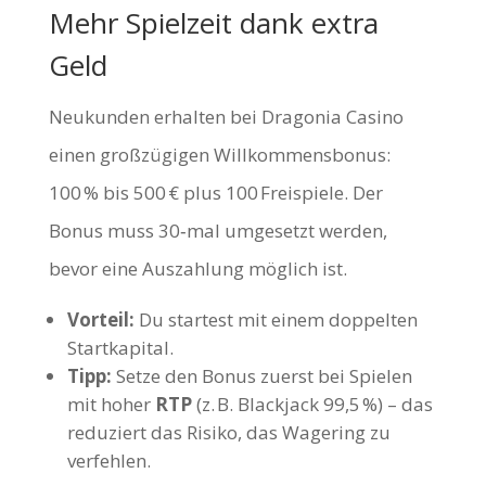
Mehr Spielzeit dank extra
Geld
Neukunden erhalten bei Dragonia Casino
einen großzügigen Willkommensbonus:
100 % bis 500 € plus 100 Freispiele. Der
Bonus muss 30‑mal umgesetzt werden,
bevor eine Auszahlung möglich ist.
Vorteil:
Du startest mit einem doppelten
Startkapital.
Tipp:
Setze den Bonus zuerst bei Spielen
mit hoher
RTP
(z. B. Blackjack 99,5 %) – das
reduziert das Risiko, das Wagering zu
verfehlen.