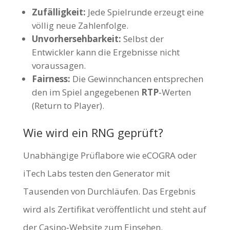
Zufälligkeit:
Jede Spielrunde erzeugt eine
völlig neue Zahlenfolge.
Unvorhersehbarkeit:
Selbst der
Entwickler kann die Ergebnisse nicht
voraussagen.
Fairness:
Die Gewinnchancen entsprechen
den im Spiel angegebenen
RTP
‑Werten
(Return to Player).
Wie wird ein RNG geprüft?
Unabhängige Prüflabore wie eCOGRA oder
iTech Labs testen den Generator mit
Tausenden von Durchläufen. Das Ergebnis
wird als Zertifikat veröffentlicht und steht auf
der Casino‑Website zum Einsehen.