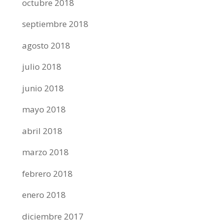
octubre 2018
septiembre 2018
agosto 2018
julio 2018
junio 2018
mayo 2018
abril 2018
marzo 2018
febrero 2018
enero 2018
diciembre 2017