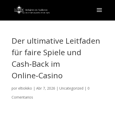
Der ultimative Leitfaden
für faire Spiele und
Cash‑Back im
Online‑Casino
por
eltiokiko
|
Abr 7, 2026
|
Uncategorized
|
0
Comentarios