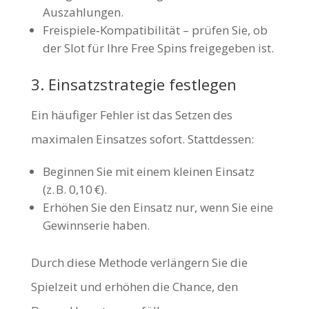
Auszahlungen.
Freispiele‑Kompatibilität – prüfen Sie, ob
der Slot für Ihre Free Spins freigegeben ist.
3. Einsatzstrategie festlegen
Ein häufiger Fehler ist das Setzen des
maximalen Einsatzes sofort. Stattdessen:
Beginnen Sie mit einem kleinen Einsatz
(z. B. 0,10 €).
Erhöhen Sie den Einsatz nur, wenn Sie eine
Gewinnserie haben.
Durch diese Methode verlängern Sie die
Spielzeit und erhöhen die Chance, den