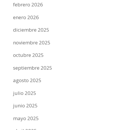
febrero 2026
enero 2026
diciembre 2025
noviembre 2025
octubre 2025
septiembre 2025
agosto 2025
julio 2025
junio 2025
mayo 2025