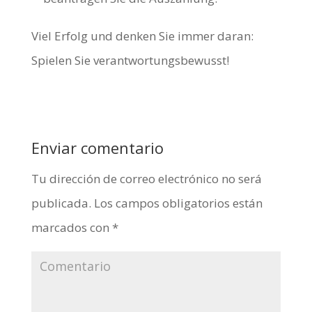
Viel Erfolg und denken Sie immer daran:
Spielen Sie verantwortungsbewusst!
Enviar comentario
Tu dirección de correo electrónico no será
publicada.
Los campos obligatorios están
marcados con
*