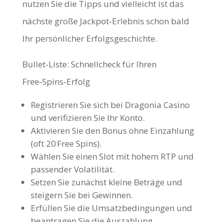
nutzen Sie die Tipps und vielleicht ist das
nächste große Jackpot‑Erlebnis schon bald
Ihr persönlicher Erfolgsgeschichte.
Bullet‑Liste: Schnellcheck für Ihren
Free‑Spins‑Erfolg
Registrieren Sie sich bei Dragonia Casino
und verifizieren Sie Ihr Konto.
Aktivieren Sie den Bonus ohne Einzahlung
(oft 20 Free Spins).
Wählen Sie einen Slot mit hohem RTP und
passender Volatilität.
Setzen Sie zunächst kleine Beträge und
steigern Sie bei Gewinnen.
Erfüllen Sie die Umsatzbedingungen und
beantragen Sie die Auszahlung.