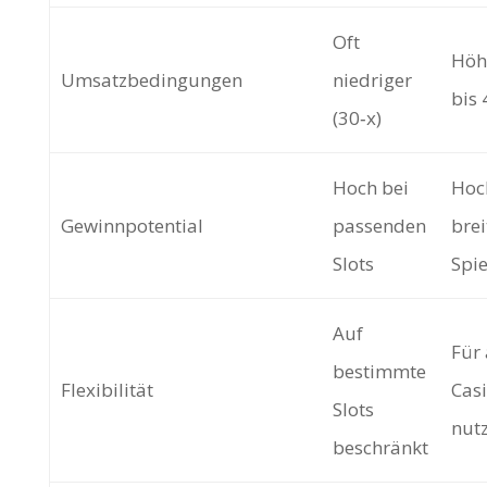
Oft
Höh
Umsatzbedingungen
niedriger
bis 
(30‑x)
Hoch bei
Hoc
Gewinnpotential
passenden
bre
Slots
Spi
Auf
Für 
bestimmte
Flexibilität
Cas
Slots
nut
beschränkt