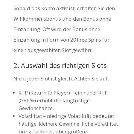
Sobald das Konto aktiv ist, erhalten Sie den
Willkommensbonus und den Bonus ohne
Einzahlung. Oft wird der Bonus ohne
Einzahlung in Form von 20 Free Spins für
einen ausgewählten Slot gewährt.
2. Auswahl des richtigen Slots
Nicht jeder Slot ist gleich. Achten Sie auf:
RTP (Return to Player) – ein hoher RTP
(≥ 96 %) erhöht die langfristige
Gewinnchance.
Volatilität – niedrige Volatilität bedeutet
häufige, kleinere Gewinne; hohe Volatilität
bringt seltener, aber größere