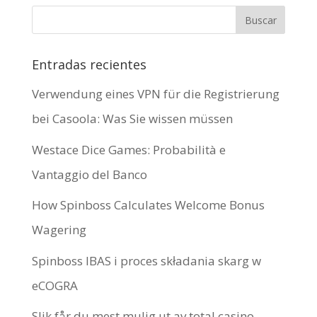
Entradas recientes
Verwendung eines VPN für die Registrierung
bei Casoola: Was Sie wissen müssen
Westace Dice Games: Probabilità e
Vantaggio del Banco
How Spinboss Calculates Welcome Bonus
Wagering
Spinboss IBAS i proces składania skarg w
eCOGRA
Slik får du mest mulig ut av total casino