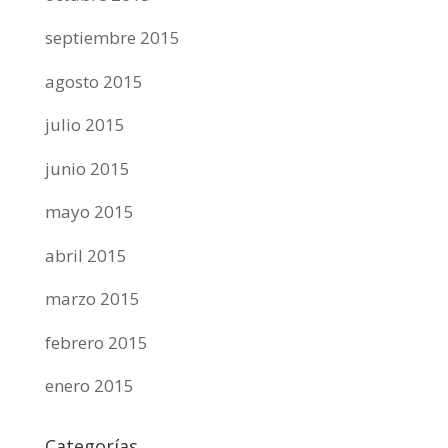
septiembre 2015
agosto 2015
julio 2015
junio 2015
mayo 2015
abril 2015
marzo 2015
febrero 2015
enero 2015
Categorías