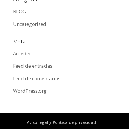
BLOG
Uncategorized
Meta
Acceder
Feed de entradas
Feed de comentarios
WordPress.org
Aviso legal y Política de privacidad