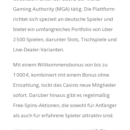
Gaming Authority (MGA) tätig. Die Plattform
richtet sich speziell an deutsche Spieler und
bietet ein umfangreiches Portfolio von über
2 500 Spielen, darunter Slots, Tischspiele und
Live‑Dealer‑Varianten.
Mit einem Willkommensbonus von bis zu
1 000 €, kombiniert mit einem Bonus ohne
Einzahlung, lockt das Casino neue Mitglieder
sofort. Darüber hinaus gibt es regelmäßig
Free‑Spins‑Aktionen, die sowohl für Anfänger
als auch für erfahrene Spieler attraktiv sind.