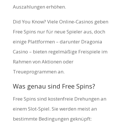
Auszahlungen erhöhen.
Did You Know? Viele Online‑Casinos geben
Free Spins nur für neue Spieler aus, doch
einige Plattformen – darunter Dragonia
Casino – bieten regelmäßige Freispiele im
Rahmen von Aktionen oder
Treueprogrammen an.
Was genau sind Free Spins?
Free Spins sind kostenfreie Drehungen an
einem Slot‑Spiel. Sie werden meist an
bestimmte Bedingungen geknüpft: