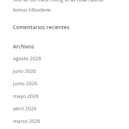
bonus tilbudene
Comentarios recientes
Archivos
agosto 2026
julio 2026
junio 2026
mayo 2026
abril 2026
marzo 2026