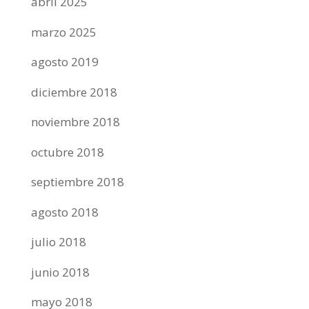
abril 2025
marzo 2025
agosto 2019
diciembre 2018
noviembre 2018
octubre 2018
septiembre 2018
agosto 2018
julio 2018
junio 2018
mayo 2018