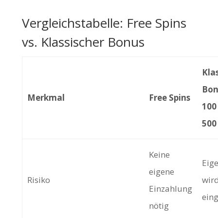
Vergleichstabelle: Free Spins
vs. Klassischer Bonus
Kla
Bonu
Merkmal
Free Spins
100
500 
Keine
Eig
eigene
Risiko
wir
Einzahlung
eing
nötig