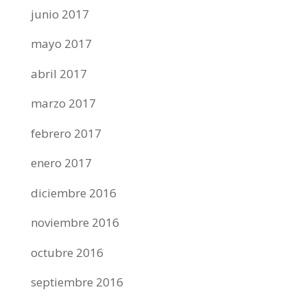
junio 2017
mayo 2017
abril 2017
marzo 2017
febrero 2017
enero 2017
diciembre 2016
noviembre 2016
octubre 2016
septiembre 2016