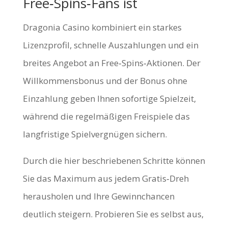
Free‑Spins‑Fans ist
Dragonia Casino kombiniert ein starkes
Lizenzprofil, schnelle Auszahlungen und ein
breites Angebot an Free‑Spins‑Aktionen. Der
Willkommensbonus und der Bonus ohne
Einzahlung geben Ihnen sofortige Spielzeit,
während die regelmäßigen Freispiele das
langfristige Spielvergnügen sichern.
Durch die hier beschriebenen Schritte können
Sie das Maximum aus jedem Gratis‑Dreh
herausholen und Ihre Gewinnchancen
deutlich steigern. Probieren Sie es selbst aus,