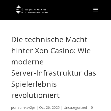
Die technische Macht
hinter Xon Casino: Wie
moderne
Server‑Infrastruktur das
Spielerlebnis
revolutioniert
por
admksv2pr
|
Oct 26, 2025
|
Uncategorized
|
0