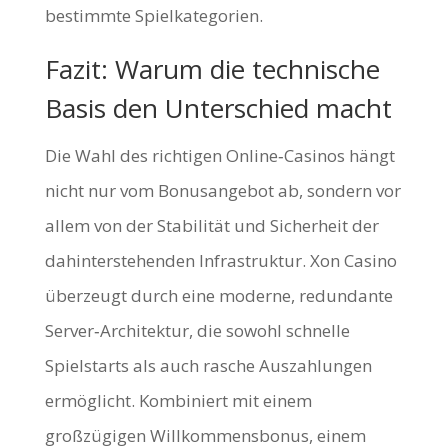
bestimmte Spielkategorien.
Fazit: Warum die technische
Basis den Unterschied macht
Die Wahl des richtigen Online‑Casinos hängt
nicht nur vom Bonusangebot ab, sondern vor
allem von der Stabilität und Sicherheit der
dahinterstehenden Infrastruktur. Xon Casino
überzeugt durch eine moderne, redundante
Server‑Architektur, die sowohl schnelle
Spielstarts als auch rasche Auszahlungen
ermöglicht. Kombiniert mit einem
großzügigen Willkommensbonus, einem