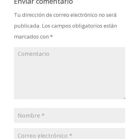
Enviar comentario
Tu dirección de correo electrónico no será
publicada.
Los campos obligatorios están
marcados con
*