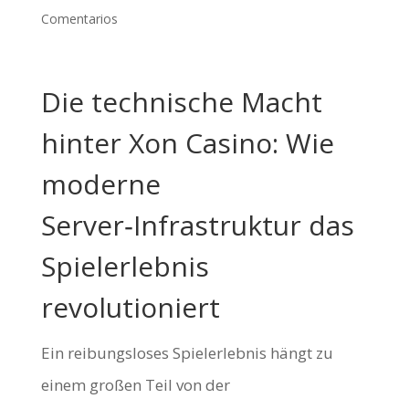
Comentarios
Die technische Macht
hinter Xon Casino: Wie
moderne
Server‑Infrastruktur das
Spielerlebnis
revolutioniert
Ein reibungsloses Spielerlebnis hängt zu
einem großen Teil von der