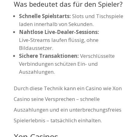
Was bedeutet das für den Spieler?
Schnelle Spielstarts:
Slots und Tischspiele
laden innerhalb von Sekunden.
Nahtlose Live‑Dealer‑Sessions:
Live‑Streams laufen flüssig, ohne
Bildaussetzer.
Sichere Transaktionen:
Verschlüsselte
Verbindungen schützen Ein- und
Auszahlungen.
Durch diese Technik kann ein Casino wie Xon
Casino seine Versprechen – schnelle
Auszahlungen und ein unterbrechungsfreies
Spielerlebnis – tatsächlich einhalten.
Xon Casinos