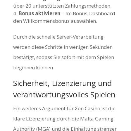
über 20 unterstützten Zahlungsmethoden.
Bonus aktivieren
– Im Bonus‑Dashboard
den Willkommensbonus auswählen.
Durch die schnelle Server‑Verarbeitung
werden diese Schritte in wenigen Sekunden
bestätigt, sodass Sie sofort mit dem Spielen
beginnen können.
Sicherheit, Lizenzierung und
verantwortungsvolles Spielen
Ein weiteres Argument für Xon Casino ist die
klare Lizenzierung durch die Malta Gaming
Authority (MGA) und die Einhaltung strenger