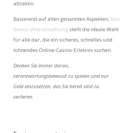
attraktiv.
Basierend auf allen genannten Aspekten,
Xon
bonus ohne einzahlung
stellt die ideale Wahl
für alle dar, die ein sicheres, schnelles und
lohnendes Online‑Casino-Erlebnis suchen.
Denken Sie immer daran,
verantwortungsbewusst zu spielen und nur
Geld einzusetzen, das Sie bereit sind zu
verlieren.