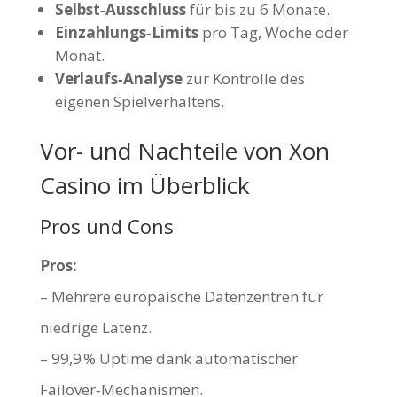
Selbst‑Ausschluss
für bis zu 6 Monate.
Einzahlungs‑Limits
pro Tag, Woche oder
Monat.
Verlaufs‑Analyse
zur Kontrolle des
eigenen Spielverhaltens.
Vor- und Nachteile von Xon
Casino im Überblick
Pros und Cons
Pros:
– Mehrere europäische Datenzentren für
niedrige Latenz.
– 99,9 % Uptime dank automatischer
Failover‑Mechanismen.