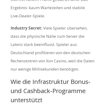
Ergebnis: kaum Wartezeiten und stabile
Live‑Dealer‑Spiele.
Industry Secret:
Viele Spieler übersehen,
dass die physische Nähe zum Server die
Latenz stark beeinflusst. Spieler aus
Deutschland profitieren von den deutschen
Rechenzentren von Xon Casino, weil die Daten
nur wenige Millisekunden benötigen.
Wie die Infrastruktur Bonus‑
und Cashback‑Programme
unterstützt