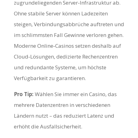
zugrundeliegenden Server‑Infrastruktur ab.
Ohne stabile Server können Ladezeiten
steigen, Verbindungsabbrüche auftreten und
im schlimmsten Fall Gewinne verloren gehen.
Moderne Online‑Casinos setzen deshalb auf
Cloud‑Lösungen, dedizierte Rechenzentren
und redundante Systeme, um höchste
Verfügbarkeit zu garantieren.
Pro Tip:
Wählen Sie immer ein Casino, das
mehrere Datenzentren in verschiedenen
Ländern nutzt – das reduziert Latenz und
erhöht die Ausfallsicherheit.