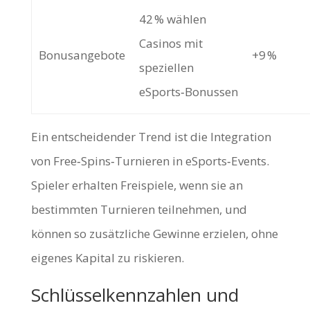
42 % wählen
Casinos mit
Bonusangebote
+9 %
speziellen
eSports‑Bonussen
Ein entscheidender Trend ist die Integration
von Free‑Spins‑Turnieren in eSports‑Events.
Spieler erhalten Freispiele, wenn sie an
bestimmten Turnieren teilnehmen, und
können so zusätzliche Gewinne erzielen, ohne
eigenes Kapital zu riskieren.
Schlüsselkennzahlen und