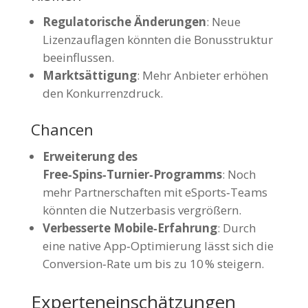
Regulatorische Änderungen
: Neue
Lizenzauflagen könnten die Bonusstruktur
beeinflussen.
Marktsättigung
: Mehr Anbieter erhöhen
den Konkurrenzdruck.
Chancen
Erweiterung des
Free‑Spins‑Turnier‑Programms
: Noch
mehr Partnerschaften mit eSports‑Teams
könnten die Nutzerbasis vergrößern.
Verbesserte Mobile‑Erfahrung
: Durch
eine native App‑Optimierung lässt sich die
Conversion‑Rate um bis zu 10 % steigern.
Experteneinschätzungen