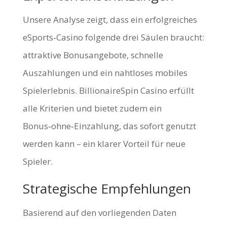
Unsere Analyse zeigt, dass ein erfolgreiches
eSports‑Casino folgende drei Säulen braucht:
attraktive Bonusangebote, schnelle
Auszahlungen und ein nahtloses mobiles
Spielerlebnis. BillionaireSpin Casino erfüllt
alle Kriterien und bietet zudem ein
Bonus‑ohne‑Einzahlung, das sofort genutzt
werden kann – ein klarer Vorteil für neue
Spieler.
Strategische Empfehlungen
Basierend auf den vorliegenden Daten