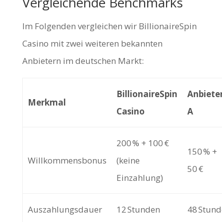
Vergleichende Benchmarks
Im Folgenden vergleichen wir BillionaireSpin
Casino mit zwei weiteren bekannten
Anbietern im deutschen Markt:
BillionaireSpin
Anbiete
Merkmal
Casino
A
200 % + 100 €
150 % +
Willkommensbonus
(keine
50 €
Einzahlung)
Auszahlungsdauer
12 Stunden
48 Stun