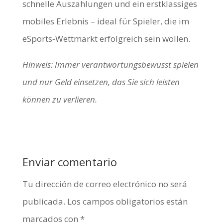
schnelle Auszahlungen und ein erstklassiges
mobiles Erlebnis – ideal für Spieler, die im
eSports‑Wettmarkt erfolgreich sein wollen.
Hinweis: Immer verantwortungsbewusst spielen
und nur Geld einsetzen, das Sie sich leisten
können zu verlieren.
Enviar comentario
Tu dirección de correo electrónico no será
publicada.
Los campos obligatorios están
marcados con
*