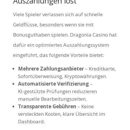
Auszahlungen löst
Viele Spieler verlassen sich auf schnelle
Geldflüsse, besonders wenn sie mit
Bonusguthaben spielen. Dragonia Casino hat
dafür ein optimiertes Auszahlungssystem
eingeführt, das folgende Vorteile bietet:
Mehrere Zahlungsanbieter
– Kreditkarte,
Sofortüberweisung, Kryptowährungen.
Automatisierte Verifizierung
–
KI‑gestützte Prüfungen reduzieren
manuelle Bearbeitungszeiten.
Transparente Gebühren
– Keine
versteckten Kosten, klare Übersicht im
Dashboard.