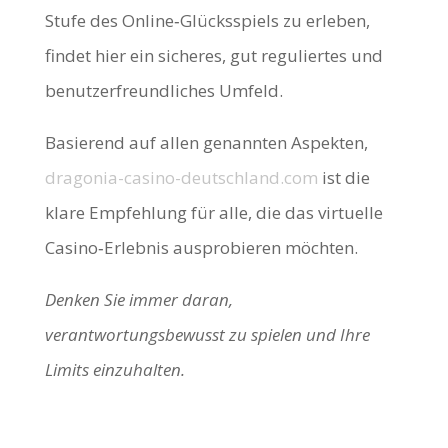
Stufe des Online‑Glücksspiels zu erleben,
findet hier ein sicheres, gut reguliertes und
benutzerfreundliches Umfeld.
Basierend auf allen genannten Aspekten,
dragonia-casino-deutschland.com
ist die
klare Empfehlung für alle, die das virtuelle
Casino‑Erlebnis ausprobieren möchten.
Denken Sie immer daran,
verantwortungsbewusst zu spielen und Ihre
Limits einzuhalten.