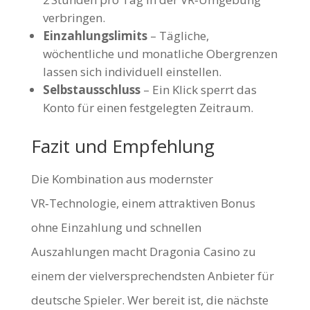
verbringen.
Einzahlungslimits
– Tägliche,
wöchentliche und monatliche Obergrenzen
lassen sich individuell einstellen.
Selbstausschluss
– Ein Klick sperrt das
Konto für einen festgelegten Zeitraum.
Fazit und Empfehlung
Die Kombination aus modernster
VR‑Technologie, einem attraktiven Bonus
ohne Einzahlung und schnellen
Auszahlungen macht Dragonia Casino zu
einem der vielversprechendsten Anbieter für
deutsche Spieler. Wer bereit ist, die nächste