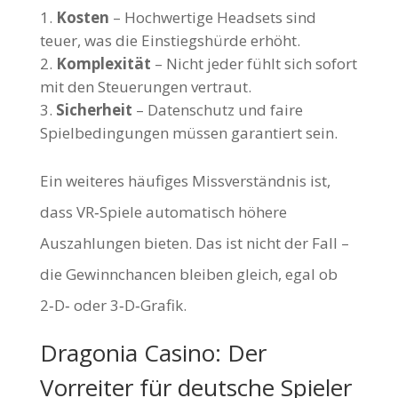
Kosten
– Hochwertige Headsets sind
teuer, was die Einstiegshürde erhöht.
Komplexität
– Nicht jeder fühlt sich sofort
mit den Steuerungen vertraut.
Sicherheit
– Datenschutz und faire
Spielbedingungen müssen garantiert sein.
Ein weiteres häufiges Missverständnis ist,
dass VR‑Spiele automatisch höhere
Auszahlungen bieten. Das ist nicht der Fall –
die Gewinnchancen bleiben gleich, egal ob
2‑D‑ oder 3‑D‑Grafik.
Dragonia Casino: Der
Vorreiter für deutsche Spieler