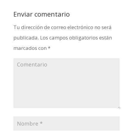
Enviar comentario
Tu dirección de correo electrónico no será
publicada.
Los campos obligatorios están
marcados con
*