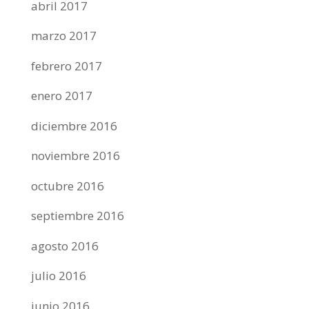
abril 2017
marzo 2017
febrero 2017
enero 2017
diciembre 2016
noviembre 2016
octubre 2016
septiembre 2016
agosto 2016
julio 2016
junio 2016