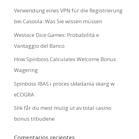
Verwendung eines VPN für die Registrierung
bei Casoola: Was Sie wissen müssen
Westace Dice Games: Probabilità e
Vantaggio del Banco
How Spinboss Calculates Welcome Bonus
Wagering
Spinboss IBAS i proces składania skarg w
eCOGRA
Slik får du mest mulig ut av total casino
bonus tilbudene
Comentarios recientes