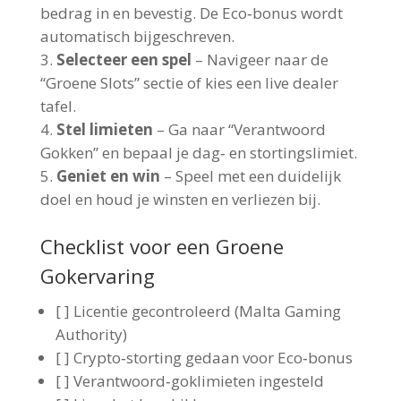
bedrag in en bevestig. De Eco‑bonus wordt
automatisch bijgeschreven.
Selecteer een spel
– Navigeer naar de
“Groene Slots” sectie of kies een live dealer
tafel.
Stel limieten
– Ga naar “Verantwoord
Gokken” en bepaal je dag‑ en stortingslimiet.
Geniet en win
– Speel met een duidelijk
doel en houd je winsten en verliezen bij.
Checklist voor een Groene
Gokervaring
[ ] Licentie gecontroleerd (Malta Gaming
Authority)
[ ] Crypto‑storting gedaan voor Eco‑bonus
[ ] Verantwoord‑goklimieten ingesteld