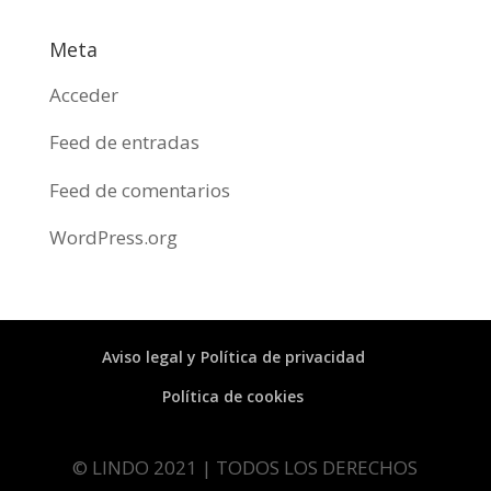
Meta
Acceder
Feed de entradas
Feed de comentarios
WordPress.org
Aviso legal y Política de privacidad
Política de cookies
© LINDO 2021 | TODOS LOS DERECHOS