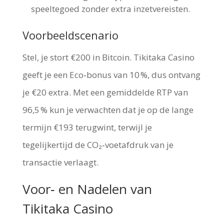
speeltegoed zonder extra inzetvereisten.
Voorbeeldscenario
Stel, je stort €200 in Bitcoin. Tikitaka Casino
geeft je een Eco‑bonus van 10 %, dus ontvang
je €20 extra. Met een gemiddelde RTP van
96,5 % kun je verwachten dat je op de lange
termijn €193 terugwint, terwijl je
tegelijkertijd de CO₂‑voetafdruk van je
transactie verlaagt.
Voor‑ en Nadelen van
Tikitaka Casino