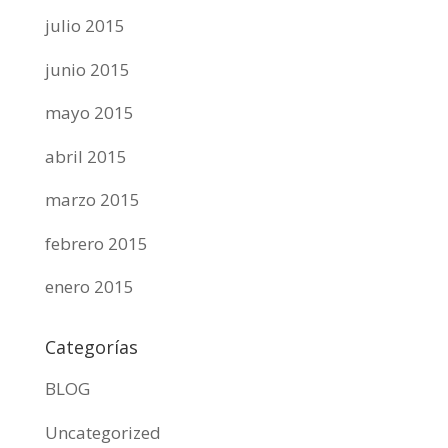
julio 2015
junio 2015
mayo 2015
abril 2015
marzo 2015
febrero 2015
enero 2015
Categorías
BLOG
Uncategorized