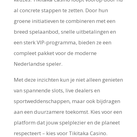
al concrete stappen te zetten. Door hun
groene initiatieven te combineren met een
breed spelaanbod, snelle uitbetalingen en
een sterk VIP‑programma, bieden ze een
compleet pakket voor de moderne
Nederlandse speler.
Met deze inzichten kun je niet alleen genieten
van spannende slots, live dealers en
sportweddenschappen, maar ook bijdragen
aan een duurzamere toekomst. Kies voor een
platform dat jouw spelplezier en de planeet
respecteert – kies voor Tikitaka Casino.