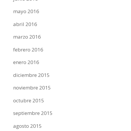
mayo 2016
abril 2016
marzo 2016
febrero 2016
enero 2016
diciembre 2015
noviembre 2015
octubre 2015
septiembre 2015
agosto 2015