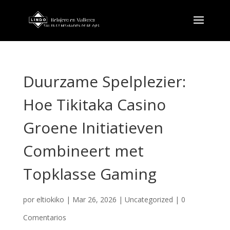
Duurzame Spelplezier:
Hoe Tikitaka Casino
Groene Initiatieven
Combineert met
Topklasse Gaming
por
eltiokiko
|
Mar 26, 2026
|
Uncategorized
|
0
Comentarios