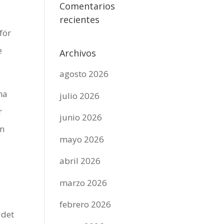
Comentarios
recientes
för
e
Archivos
agosto 2026
ina
julio 2026
r
junio 2026
en
mayo 2026
abril 2026
marzo 2026
febrero 2026
 det