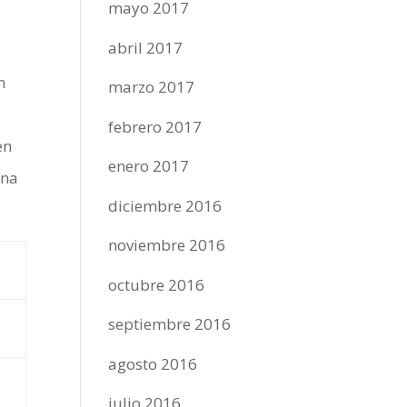
mayo 2017
abril 2017
n
marzo 2017
febrero 2017
en
enero 2017
ina
diciembre 2016
noviembre 2016
octubre 2016
septiembre 2016
agosto 2016
julio 2016