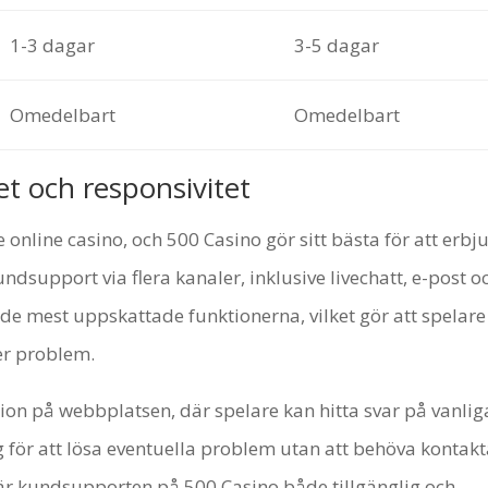
1-3 dagar
3-5 dagar
Omedelbart
Omedelbart
et och responsivitet
 online casino, och 500 Casino gör sitt bästa för att erbj
undsupport via flera kanaler, inklusive livechatt, e-post o
de mest uppskattade funktionerna, vilket gör att spelare
er problem.
ion på webbplatsen, där spelare kan hitta svar på vanlig
eg för att lösa eventuella problem utan att behöva kontak
är kundsupporten på 500 Casino både tillgänglig och