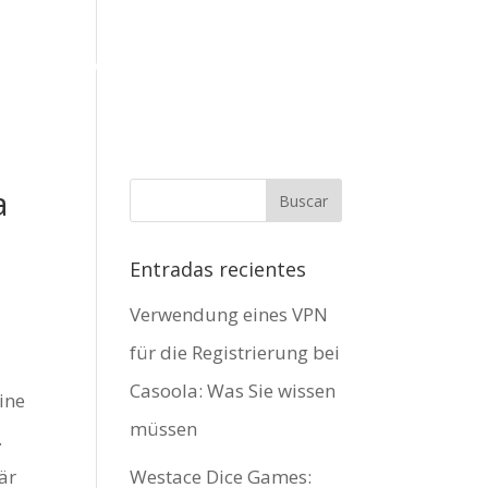
Í
TRABAJOS
SERVICIOS
TALLER
CONTACTO
a
Entradas recientes
Verwendung eines VPN
für die Registrierung bei
Casoola: Was Sie wissen
ine
müssen
.
Westace Dice Games:
är