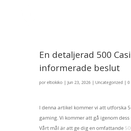
En detaljerad 500 Casi
informerade beslut
por
eltiokiko
|
Jun 23, 2026
|
Uncategorized
|
0
I denna artikel kommer vi att utforska
gaming. Vi kommer att gå igenom dess
Vårt mål är att ge dig en omfattande
50