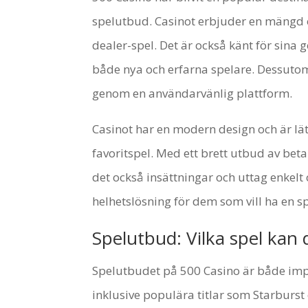
spelutbud. Casinot erbjuder en mängd oli
dealer-spel. Det är också känt för sina 
både nya och erfarna spelare. Dessutom
genom en användarvänlig plattform.
Casinot har en modern design och är lätt 
favoritspel. Med ett brett utbud av bet
det också insättningar och uttag enkel
helhetslösning för dem som vill ha en 
Spelutbud: Vilka spel kan 
Spelutbudet på 500 Casino är både impon
inklusive populära titlar som Starburs