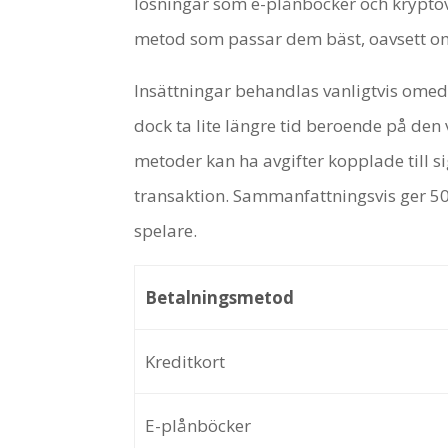
lösningar som e-plånböcker och kryptova
metod som passar dem bäst, oavsett om
Insättningar behandlas vanligtvis omede
dock ta lite längre tid beroende på den 
metoder kan ha avgifter kopplade till si
transaktion. Sammanfattningsvis ger 50
spelare.
Betalningsmetod
Kreditkort
E-plånböcker