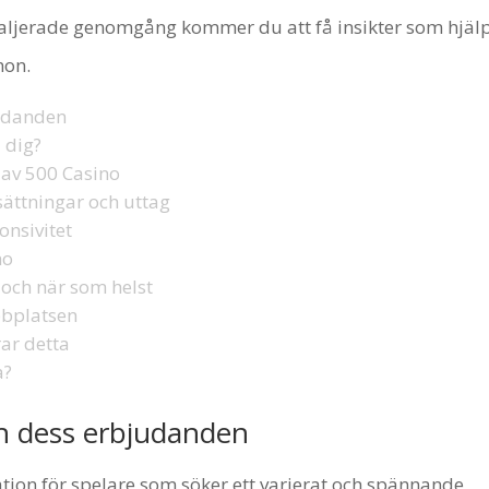
taljerade genomgång kommer du att få insikter som hjäl
non.
judanden
 dig?
av 500 Casino
ättningar och uttag
onsivitet
no
 och när som helst
bbplatsen
ar detta
a?
ch dess erbjudanden
ation för spelare som söker ett varierat och spännande