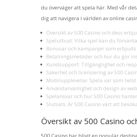
du överväger att spela här. Med vår de
dig att navigera i världen av online casi
Översikt av 500 Casino och dess erb
Spelutbud: Vilka spel kan du förvänta
Bonusar och kampanjer som erbjuds 
Betalningsmetoder och hur du gör ins
Kundsupport: Tillgänglighet och resp
Säkerhet och licensiering av 500 Casi
Mobilupplevelse: Spela var som helst
Användarvänlighet och design av we
Spelansvar och hur 500 Casino hanter
Slutsats: Är 500 Casino värt att besök
Översikt av 500 Casino o
500 Casino har blivit en populär destin