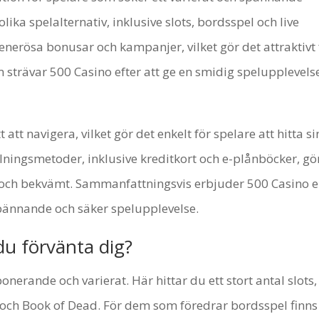
ka spelalternativ, inklusive slots, bordsspel och live
generösa bonusar och kampanjer, vilket gör det attraktivt 
 strävar 500 Casino efter att ge en smidig spelupplevels
att navigera, vilket gör det enkelt för spelare att hitta s
alningsmetoder, inklusive kreditkort och e-plånböcker, gö
t och bekvämt. Sammanfattningsvis erbjuder 500 Casino 
spännande och säker spelupplevelse.
du förvänta dig?
erande och varierat. Här hittar du ett stort antal slots,
t och Book of Dead. För dem som föredrar bordsspel finns