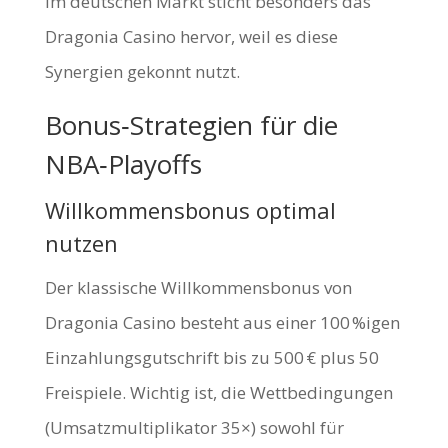
Im deutschen Markt sticht besonders das
Dragonia Casino hervor, weil es diese
Synergien gekonnt nutzt.
Bonus‑Strategien für die
NBA‑Playoffs
Willkommensbonus optimal
nutzen
Der klassische Willkommensbonus von
Dragonia Casino besteht aus einer 100 %igen
Einzahlungsgutschrift bis zu 500 € plus 50
Freispiele. Wichtig ist, die Wettbedingungen
(Umsatzmultiplikator 35×) sowohl für