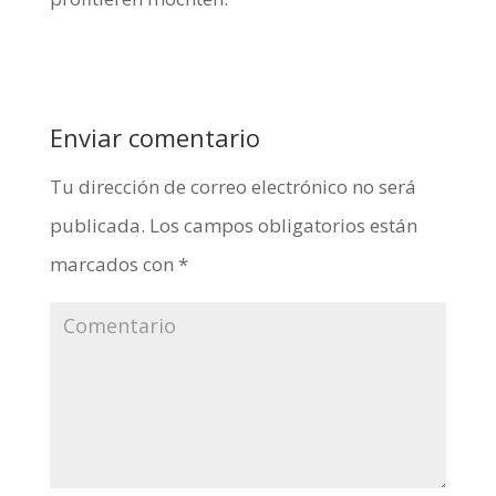
Enviar comentario
Tu dirección de correo electrónico no será
publicada.
Los campos obligatorios están
marcados con
*