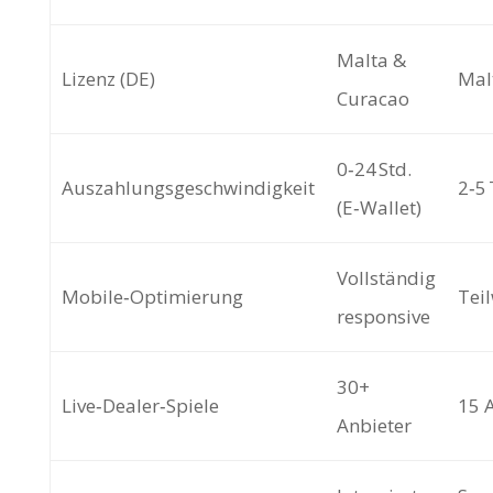
Malta &
Lizenz (DE)
Mal
Curacao
0‑24 Std.
Auszahlungsgeschwindigkeit
2‑5
(E‑Wallet)
Vollständig
Mobile‑Optimierung
Tei
responsive
30+
Live‑Dealer‑Spiele
15 
Anbieter