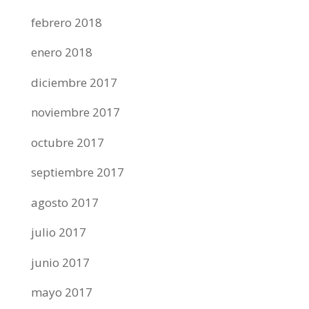
febrero 2018
enero 2018
diciembre 2017
noviembre 2017
octubre 2017
septiembre 2017
agosto 2017
julio 2017
junio 2017
mayo 2017