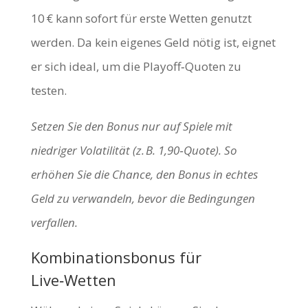
10 € kann sofort für erste Wetten genutzt
werden. Da kein eigenes Geld nötig ist, eignet
er sich ideal, um die Playoff‑Quoten zu
testen.
Setzen Sie den Bonus nur auf Spiele mit
niedriger Volatilität (z. B. 1,90‑Quote). So
erhöhen Sie die Chance, den Bonus in echtes
Geld zu verwandeln, bevor die Bedingungen
verfallen.
Kombinationsbonus für
Live‑Wetten