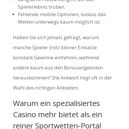
Spielerlebnis trüben.
Fehlende mobile Optionen, sodass das
Wetten unterwegs kaum möglich ist.
Haben Sie sich jemals gefragt, warum
manche Spieler trotz kleiner Einsätze
konstant Gewinne einfahren, während
andere kaum aus den Bonusangeboten
herauskommen? Die Antwort liegt oft in der
Wahl des richtigen Anbieters.
Warum ein spezialisiertes
Casino mehr bietet als ein
reiner Sportwetten‑Portal