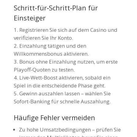
Schritt‑für‑Schritt‑Plan für
Einsteiger
Registrieren Sie sich auf dem Casino und
verifizieren Sie Ihr Konto.
Einzahlung tätigen und den
Willkommensbonus aktivieren.
Bonus ohne Einzahlung nutzen, um erste
Playoff‑Quoten zu testen.
Live‑Wett‑Boost aktivieren, sobald ein
Spiel in die entscheidende Phase geht.
Gewinn auszahlen lassen – wählen Sie
Sofort‑Banking für schnelle Auszahlung.
Häufige Fehler vermeiden
Zu hohe Umsatzbedingungen – prüfen Sie