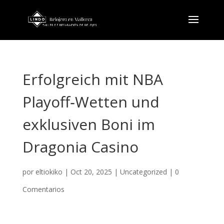
Erfolgreich mit NBA
Playoff‑Wetten und
exklusiven Boni im
Dragonia Casino
por
eltiokiko
|
Oct 20, 2025
|
Uncategorized
|
0
Comentarios