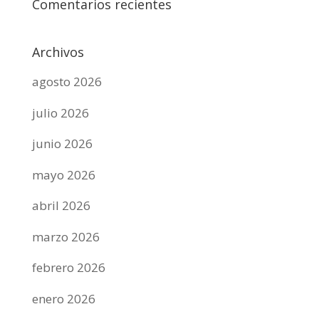
Comentarios recientes
Archivos
agosto 2026
julio 2026
junio 2026
mayo 2026
abril 2026
marzo 2026
febrero 2026
enero 2026