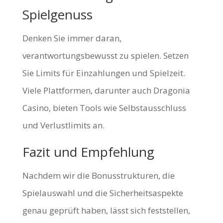
Spielgenuss
Denken Sie immer daran,
verantwortungsbewusst zu spielen. Setzen
Sie Limits für Einzahlungen und Spielzeit.
Viele Plattformen, darunter auch Dragonia
Casino, bieten Tools wie Selbstausschluss
und Verlustlimits an.
Fazit und Empfehlung
Nachdem wir die Bonusstrukturen, die
Spielauswahl und die Sicherheitsaspekte
genau geprüft haben, lässt sich feststellen,