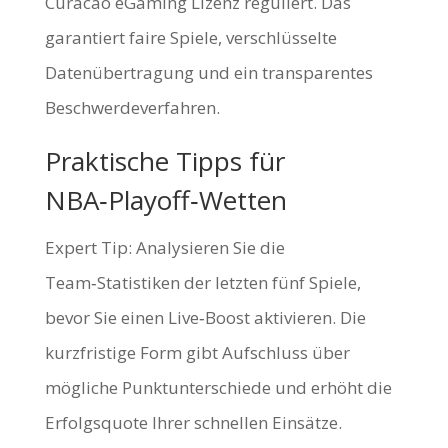
Curacao eGaming Lizenz reguliert. Das
garantiert faire Spiele, verschlüsselte
Datenübertragung und ein transparentes
Beschwerdeverfahren.
Praktische Tipps für
NBA‑Playoff‑Wetten
Expert Tip: Analysieren Sie die
Team‑Statistiken der letzten fünf Spiele,
bevor Sie einen Live‑Boost aktivieren. Die
kurzfristige Form gibt Aufschluss über
mögliche Punktunterschiede und erhöht die
Erfolgsquote Ihrer schnellen Einsätze.