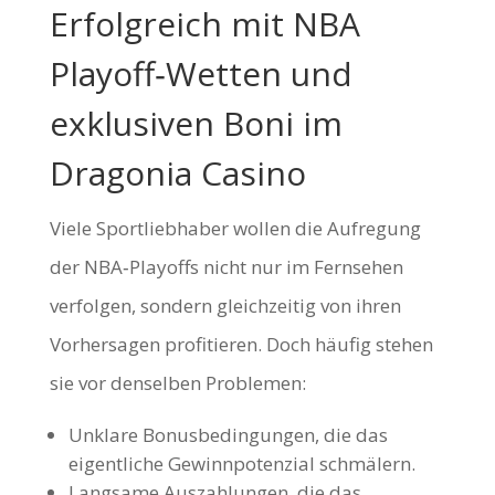
Erfolgreich mit NBA
Playoff‑Wetten und
exklusiven Boni im
Dragonia Casino
Viele Sportliebhaber wollen die Aufregung
der NBA‑Playoffs nicht nur im Fernsehen
verfolgen, sondern gleichzeitig von ihren
Vorhersagen profitieren. Doch häufig stehen
sie vor denselben Problemen:
Unklare Bonusbedingungen, die das
eigentliche Gewinnpotenzial schmälern.
Langsame Auszahlungen, die das