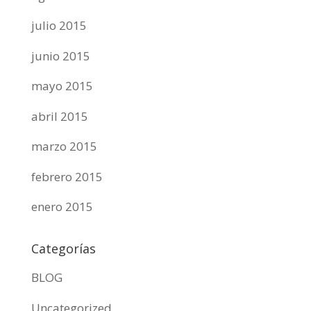
julio 2015
junio 2015
mayo 2015
abril 2015
marzo 2015
febrero 2015
enero 2015
Categorías
BLOG
Uncategorized