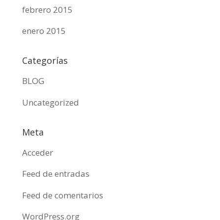
febrero 2015
enero 2015
Categorías
BLOG
Uncategorized
Meta
Acceder
Feed de entradas
Feed de comentarios
WordPress.org