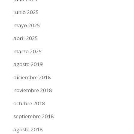
junio 2025
mayo 2025
abril 2025
marzo 2025
agosto 2019
diciembre 2018
noviembre 2018
octubre 2018
septiembre 2018
agosto 2018