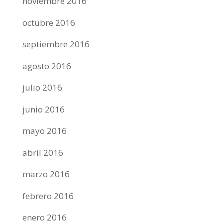
noviembre 2016
octubre 2016
septiembre 2016
agosto 2016
julio 2016
junio 2016
mayo 2016
abril 2016
marzo 2016
febrero 2016
enero 2016