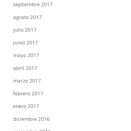
septiembre 2017
agosto 2017
julio 2017
junio 2017
mayo 2017
abril 2017
marzo 2017
febrero 2017
enero 2017
diciembre 2016