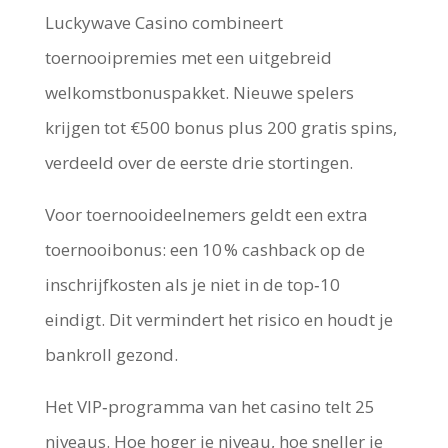
Luckywave Casino combineert
toernooipremies met een uitgebreid
welkomstbonuspakket. Nieuwe spelers
krijgen tot €500 bonus plus 200 gratis spins,
verdeeld over de eerste drie stortingen.
Voor toernooideelnemers geldt een extra
toernooibonus: een 10 % cashback op de
inschrijfkosten als je niet in de top‑10
eindigt. Dit vermindert het risico en houdt je
bankroll gezond.
Het VIP‑programma van het casino telt 25
niveaus. Hoe hoger je niveau, hoe sneller je