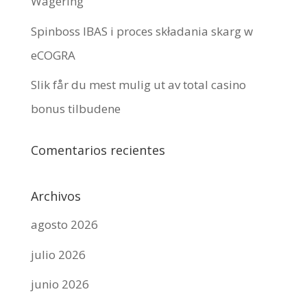
Wagering
Spinboss IBAS i proces składania skarg w
eCOGRA
Slik får du mest mulig ut av total casino
bonus tilbudene
Comentarios recientes
Archivos
agosto 2026
julio 2026
junio 2026