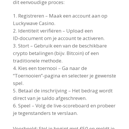
dit eenvoudige proces:
Registreren – Maak een account aan op
Luckywave Casino.
Identiteit verifiëren – Upload een
ID‑document om je account te activeren.
Stort – Gebruik een van de beschikbare
crypto betalingen (bijv. Bitcoin) of een
traditionele methode.
Kies een toernooi – Ga naar de
“Toernooien”‑pagina en selecteer je gewenste
spel.
Betaal de inschrijving – Het bedrag wordt
direct van je saldo afgeschreven.
Speel – Volg de live‑scoreboard en probeer
je tegenstanders te verslaan.
Voorbeeld: Stel je begint met €50 en meldt je