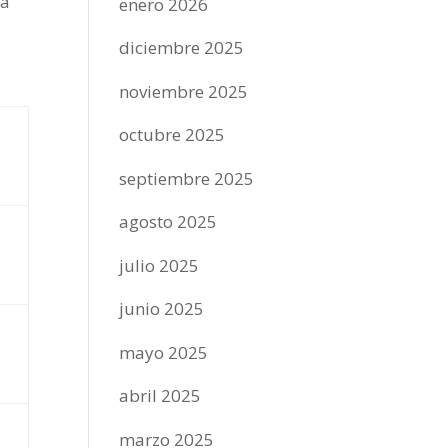
ca
enero 2026
diciembre 2025
noviembre 2025
octubre 2025
septiembre 2025
agosto 2025
julio 2025
junio 2025
mayo 2025
abril 2025
marzo 2025