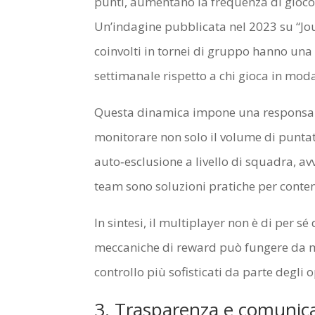
punti, aumentano la frequenza di gioco
Un’indagine pubblicata nel 2023 su “Jou
coinvolti in tornei di gruppo hanno una 
settimanale rispetto a chi gioca in moda
Questa dinamica impone una responsabi
monitorare non solo il volume di puntate
auto‑esclusione a livello di squadra, avv
team sono soluzioni pratiche per conten
In sintesi, il multiplayer non è di per s
meccaniche di reward può fungere da mo
controllo più sofisticati da parte degli 
3. Trasparenza e comunicaz