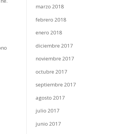
une.
marzo 2018
febrero 2018
enero 2018
diciembre 2017
ono
noviembre 2017
octubre 2017
septiembre 2017
agosto 2017
i
julio 2017
junio 2017