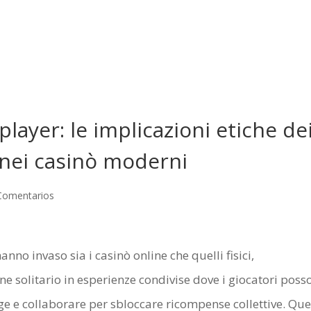
INICIO
SOBRE M
player: le implicazioni etiche de
 nei casinò moderni
Comentarios
anno invaso sia i casinò online che quelli fisici,
ne solitario in esperienze condivise dove i giocatori poss
ge e collaborare per sbloccare ricompense collettive. Qu