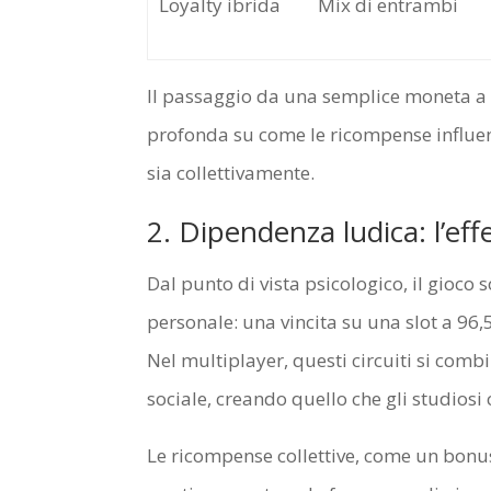
Loyalty ibrida
Mix di entrambi
Il passaggio da una semplice moneta a u
profonda su come le ricompense influen
sia collettivamente.
2. Dipendenza ludica: l’eff
Dal punto di vista psicologico, il gioco s
personale: una vincita su una slot a 9
Nel multiplayer, questi circuiti si com
sociale, creando quello che gli studios
Le ricompense collettive, come un bonu