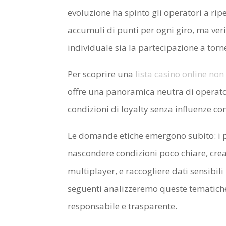
evoluzione ha spinto gli operatori a ri
accumuli di punti per ogni giro, ma veri
individuale sia la partecipazione a torn
Per scoprire una
lista casino online no
offre una panoramica neutra di operator
condizioni di loyalty senza influenze c
Le domande etiche emergono subito: i 
nascondere condizioni poco chiare, creare
multiplayer, e raccogliere dati sensibil
seguenti analizzeremo queste tematich
responsabile e trasparente.