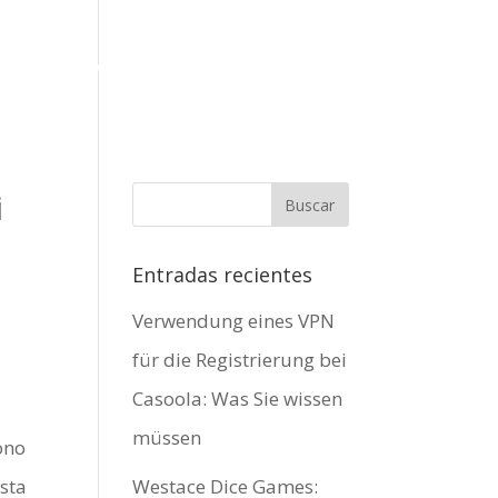
Í
TRABAJOS
SERVICIOS
TALLER
CONTACTO
i
Entradas recientes
Verwendung eines VPN
für die Registrierung bei
Casoola: Was Sie wissen
müssen
ono
Westace Dice Games:
esta