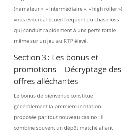
(« amateur », « intermédiaire », « high roller »)
vous éviterez l’écueil fréquent du chase loss
qui conduit rapidement à une perte totale
même sur un jeu au RTP élevé.
Section 3 : Les bonus et
promotions – Décryptage des
offres alléchantes
Le bonus de bienvenue constitue
généralement la première incitation
proposée par tout nouveau casino : il
combine souvent un dépôt matché allant