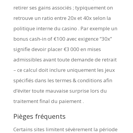
retirer ses gains associés ; typiquement on
retrouve un ratio entre 20x et 40x selon la
politique interne du casino . Par exemple un
bonus cash‑in of €100 avec exigence “30x”
signifie devoir placer €3 000 en mises
admissibles avant toute demande de retrait
– ce calcul doit inclure uniquement les jeux
spécifiés dans les termes & conditions afin
d’éviter toute mauvaise surprise lors du
traitement final du paiement .
Pièges fréquents
Certains sites limitent sévèrement la période