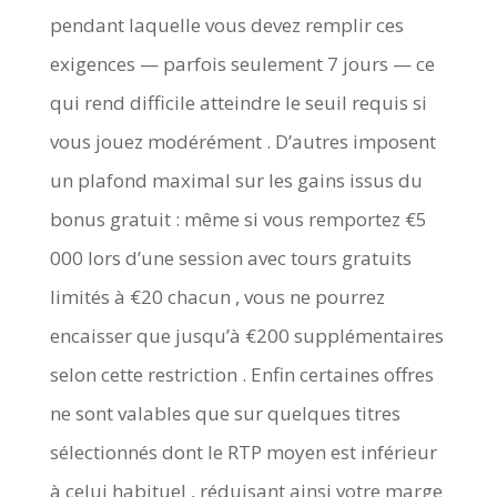
pendant laquelle vous devez remplir ces
exigences — parfois seulement 7 jours — ce
qui rend difficile atteindre le seuil requis si
vous jouez modérément . D’autres imposent
un plafond maximal sur les gains issus du
bonus gratuit : même si vous remportez €5
000 lors d’une session avec tours gratuits
limités à €20 chacun , vous ne pourrez
encaisser que jusqu’à €200 supplémentaires
selon cette restriction . Enfin certaines offres
ne sont valables que sur quelques titres
sélectionnés dont le RTP moyen est inférieur
à celui habituel , réduisant ainsi votre marge