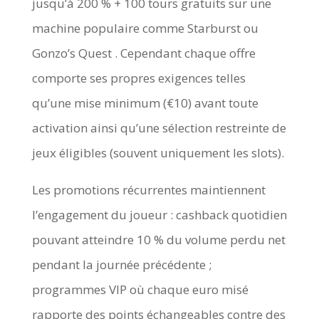
jusqu’à 200 % + 100 tours gratuits sur une
machine populaire comme Starburst ou
Gonzo’s Quest . Cependant chaque offre
comporte ses propres exigences telles
qu’une mise minimum (€10) avant toute
activation ainsi qu’une sélection restreinte de
jeux éligibles (souvent uniquement les slots).
Les promotions récurrentes maintiennent
l’engagement du joueur : cashback quotidien
pouvant atteindre 10 % du volume perdu net
pendant la journée précédente ;
programmes VIP où chaque euro misé
rapporte des points échangeables contre des