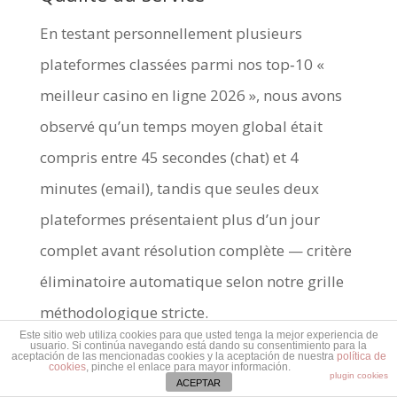
En testant personnellement plusieurs
plateformes classées parmi nos top‑10 «
meilleur casino en ligne 2026 », nous avons
observé qu’un temps moyen global était
compris entre 45 secondes (chat) et 4
minutes (email), tandis que seules deux
plateformes présentaient plus d’un jour
complet avant résolution complète — critère
éliminatoire automatique selon notre grille
méthodologique stricte.
Este sitio web utiliza cookies para que usted tenga la mejor experiencia de
usuario. Si continúa navegando está dando su consentimiento para la
Interface du site & version mobile
aceptación de las mencionadas cookies y la aceptación de nuestra
política de
cookies
, pinche el enlace para mayor información.
plugin cookies
ACEPTAR
L’ergonomie joue ici un rôle décisif : tableau