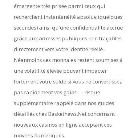
émergente très prisée parmi ceux qui
recherchent instantanéité absolue (quelques
secondes) ainsi qu’une confidentialité accrue
grâce aux adresses publiques non traçables
directement vers votre identité réelle .
Néanmoins ces monnaies restent soumises à
une volatilité élevée pouvant impacter
fortement votre solde si vous ne convertissez
pas rapidement vos gains — risque
supplémentaire rappelé dans nos guides
détaillés chez Basketnews.Net concernant
nouveaux casinos en ligne acceptant ces
moyens numériques.