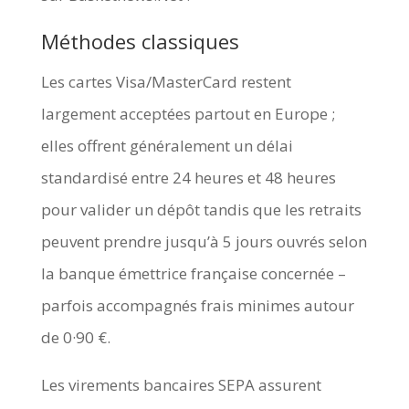
Méthodes classiques
Les cartes Visa/MasterCard restent
largement acceptées partout en Europe ;
elles offrent généralement un délai
standardisé entre 24 heures et 48 heures
pour valider un dépôt tandis que les retraits
peuvent prendre jusqu’à 5 jours ouvrés selon
la banque émettrice française concernée –
parfois accompagnés frais minimes autour
de 0·90 €.
Les virements bancaires SEPA assurent