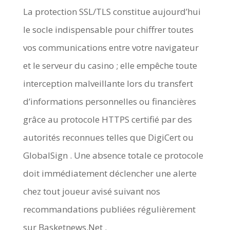
La protection SSL/TLS constitue aujourd’hui
le socle indispensable pour chiffrer toutes
vos communications entre votre navigateur
et le serveur du casino ; elle empêche toute
interception malveillante lors du transfert
d’informations personnelles ou financières
grâce au protocole HTTPS certifié par des
autorités reconnues telles que DigiCert ou
GlobalSign . Une absence totale ce protocole
doit immédiatement déclencher une alerte
chez tout joueur avisé suivant nos
recommandations publiées régulièrement
sur Basketnews.Net .