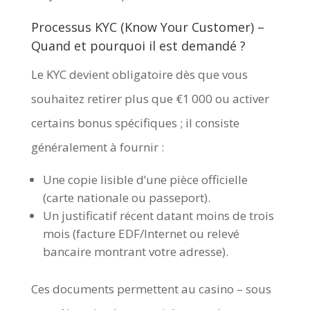
Processus KYC (Know Your Customer) –
Quand et pourquoi il est demandé ?
Le KYC devient obligatoire dès que vous
souhaitez retirer plus que €1 000 ou activer
certains bonus spécifiques ; il consiste
généralement à fournir :
Une copie lisible d’une pièce officielle
(carte nationale ou passeport).
Un justificatif récent datant moins de trois
mois (facture EDF/Internet ou relevé
bancaire montrant votre adresse).
Ces documents permettent au casino – sous