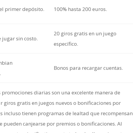
 el primer depósito.
100% hasta 200 euros.
20 giros gratis en un juego
jugar sin costo.
específico.
mbian
Bonos para recargar cuentas.
.
s promociones diarias son una excelente manera de
r giros gratis en juegos nuevos o bonificaciones por
es incluso tienen programas de lealtad que recompensan
e pueden canjearse por premios o bonificaciones. Al