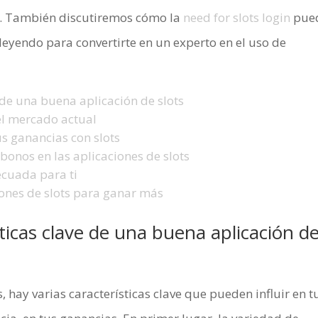
. También discutiremos cómo la
need for slots login
pue
e leyendo para convertirte en un experto en el uso de
 de una buena aplicación de slots
 el mercado actual
s ganancias con slots
bonos en las aplicaciones de slots
ecuada para ti
iones de slots para ganar más
ticas clave de una buena aplicación d
, hay varias características clave que pueden influir en t