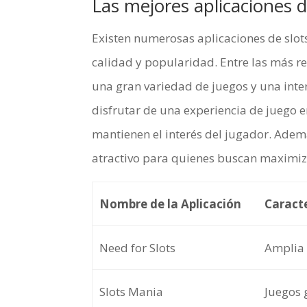
Las mejores aplicaciones d
Existen numerosas aplicaciones de slot
calidad y popularidad. Entre las más 
una gran variedad de juegos y una inter
disfrutar de una experiencia de juego e
mantienen el interés del jugador. Adem
atractivo para quienes buscan maximiz
Nombre de la Aplicación
Caract
Need for Slots
Amplia 
Slots Mania
Juegos 