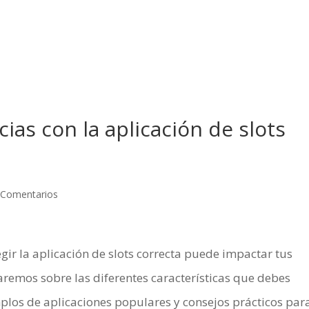
INICIO
SOBRE M
ias con la aplicación de slots
 Comentarios
gir la aplicación de slots correcta puede impactar tus
remos sobre las diferentes características que debes
mplos de aplicaciones populares y consejos prácticos par