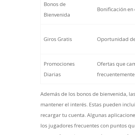
Bonos de
Bonificación en
Bienvenida
Giros Gratis
Oportunidad de 
Promociones
Ofertas que ca
Diarias
frecuentemente
Además de los bonos de bienvenida, la
mantener el interés. Estas pueden inclui
recargar tu cuenta. Algunas aplicacion
los jugadores frecuentes con puntos qu