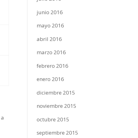
junio 2016
mayo 2016
abril 2016
marzo 2016
febrero 2016
enero 2016
diciembre 2015
noviembre 2015
 a
octubre 2015
septiembre 2015