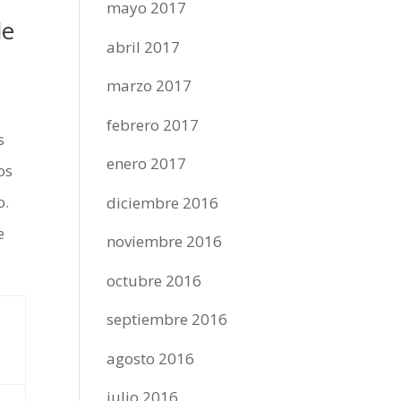
mayo 2017
de
abril 2017
marzo 2017
febrero 2017
s
enero 2017
os
o.
diciembre 2016
e
noviembre 2016
octubre 2016
septiembre 2016
agosto 2016
julio 2016