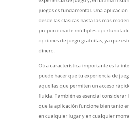
experiencia de juego y, en última instan
juegos es fundamental. Una aplicació
desde las clásicas hasta las más moder
proporcionarte múltiples oportunidade
opciones de juego gratuitas, ya que esto
dinero.
Otra característica importante es la int
puede hacer que tu experiencia de jue
aquellas que permiten un acceso rápido
fluida. También es esencial considerar 
que la aplicación funcione bien tanto e
en cualquier lugar y en cualquier mom