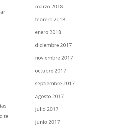
marzo 2018
tar
febrero 2018
enero 2018
diciembre 2017
noviembre 2017
octubre 2017
septiembre 2017
agosto 2017
ias
julio 2017
o te
junio 2017