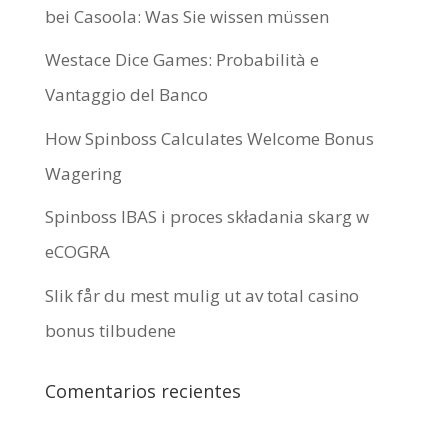
bei Casoola: Was Sie wissen müssen
Westace Dice Games: Probabilità e
Vantaggio del Banco
How Spinboss Calculates Welcome Bonus
Wagering
Spinboss IBAS i proces składania skarg w
eCOGRA
Slik får du mest mulig ut av total casino
bonus tilbudene
Comentarios recientes