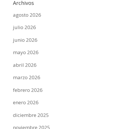
Archivos
agosto 2026
julio 2026
junio 2026
mayo 2026
abril 2026
marzo 2026
febrero 2026
enero 2026
diciembre 2025
noviembre 2025