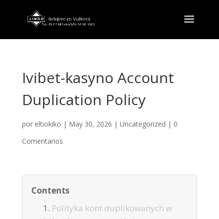
Ivibet-kasyno Account
Duplication Policy
por
eltiokiko
|
May 30, 2026
|
Uncategorized
|
0
Comentarios
Contents
Polityka kont duplikowanych w