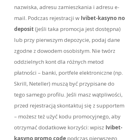
nazwiska, adresu zamieszkania i adresu e-
mail. Podczas rejestracji w
Ivibet-kasyno no
deposit
(jeśli taka promocja jest dostępna)
lub przy pierwszym depozycie, podaj dane
zgodne z dowodem osobistym. Nie twórz
oddzielnych kont dla różnych metod
płatności – banki, portfele elektroniczne (np.
Skrill, Neteller) muszą być przypisane do
tego samego profilu. Jeśli masz wątpliwości,
przed rejestracją skontaktuj się z supportem
– możesz też użyć kodu promocyjnego, aby
otrzymać dodatkowe korzyści: wpisz
Ivibet-
kasyno promo code
podczas pierwszego