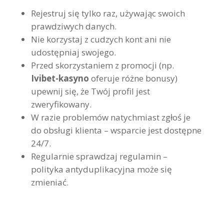
Rejestruj się tylko raz, używając swoich
prawdziwych danych.
Nie korzystaj z cudzych kont ani nie
udostępniaj swojego.
Przed skorzystaniem z promocji (np.
Ivibet-kasyno
oferuje różne bonusy)
upewnij się, że Twój profil jest
zweryfikowany.
W razie problemów natychmiast zgłoś je
do obsługi klienta – wsparcie jest dostępne
24/7.
Regularnie sprawdzaj regulamin –
polityka antyduplikacyjna może się
zmieniać.