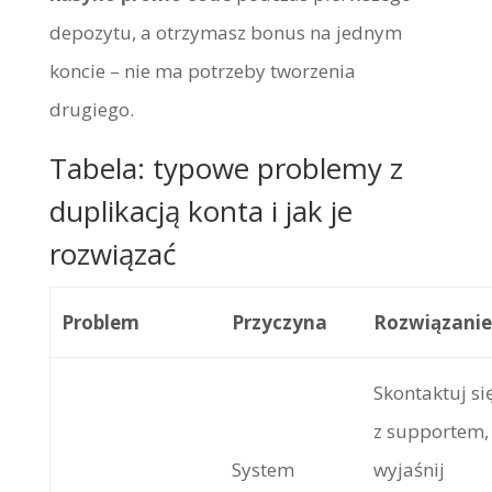
depozytu, a otrzymasz bonus na jednym
koncie – nie ma potrzeby tworzenia
drugiego.
Tabela: typowe problemy z
duplikacją konta i jak je
rozwiązać
Problem
Przyczyna
Rozwiązanie
Skontaktuj si
z supportem,
System
wyjaśnij