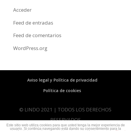
Acceder
Feed de entradas
Feed de comentarios
WordPress.org
Aviso legal y Política de privacidad
Política de cookies
© LINDO 2021 | TODOS LOS DERECHOS
RESERVADOS
Este sitio web utiliza cookies para que usted tenga la mejor experiencia de
usuario. Si continúa navegando está dando su consentimiento para la