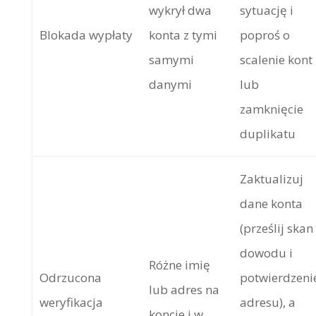
wykrył dwa
sytuację i
Blokada wypłaty
konta z tymi
poproś o
samymi
scalenie kont
danymi
lub
zamknięcie
duplikatu
Zaktualizuj
dane konta
(prześlij skan
dowodu i
Różne imię
Odrzucona
potwierdzeni
lub adres na
weryfikacja
adresu), a
koncie i w