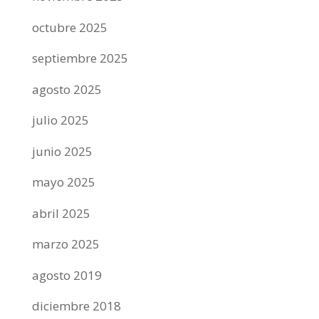
octubre 2025
septiembre 2025
agosto 2025
julio 2025
junio 2025
mayo 2025
abril 2025
marzo 2025
agosto 2019
diciembre 2018