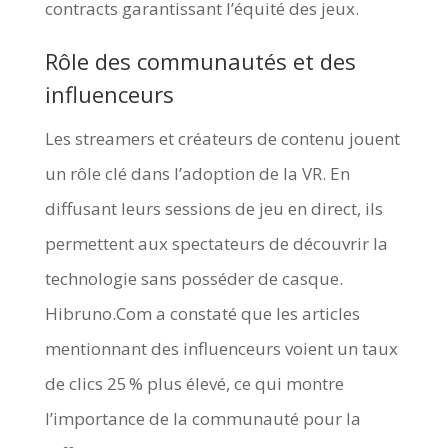
contracts garantissant l’équité des jeux.
Rôle des communautés et des
influenceurs
Les streamers et créateurs de contenu jouent
un rôle clé dans l’adoption de la VR. En
diffusant leurs sessions de jeu en direct, ils
permettent aux spectateurs de découvrir la
technologie sans posséder de casque.
Hibruno.Com a constaté que les articles
mentionnant des influenceurs voient un taux
de clics 25 % plus élevé, ce qui montre
l’importance de la communauté pour la