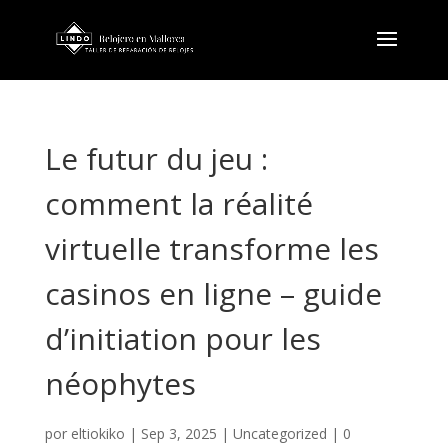
Le futur du jeu :
comment la réalité
virtuelle transforme les
casinos en ligne – guide
d’initiation pour les
néophytes
por
eltiokiko
|
Sep 3, 2025
|
Uncategorized
|
0