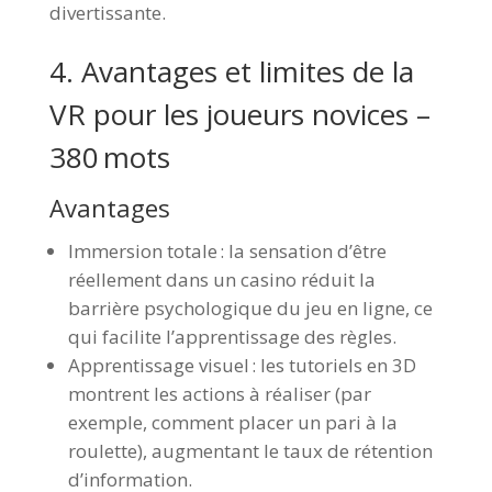
divertissante.
4. Avantages et limites de la
VR pour les joueurs novices –
380 mots
Avantages
Immersion totale : la sensation d’être
réellement dans un casino réduit la
barrière psychologique du jeu en ligne, ce
qui facilite l’apprentissage des règles.
Apprentissage visuel : les tutoriels en 3D
montrent les actions à réaliser (par
exemple, comment placer un pari à la
roulette), augmentant le taux de rétention
d’information.