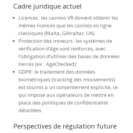
Cadre juridique actuel
Licences : les casinos VR doivent obtenir les
mêmes licences que les casinos en ligne
classiques (Malta, Gibraltar, UK).
Protection des mineurs : les systèmes de
vérification d’âge sont renforcés, avec
l’obligation d’utiliser des bases de données
tierces (ex. : AgeChecked).
GDPR : le traitement des données
biométriques (tracking des mouvements)
est soumis à un consentement explicite, ce
qui impose aux opérateurs de mettre en
place des politiques de confidentialité
détaillées.
Perspectives de régulation future