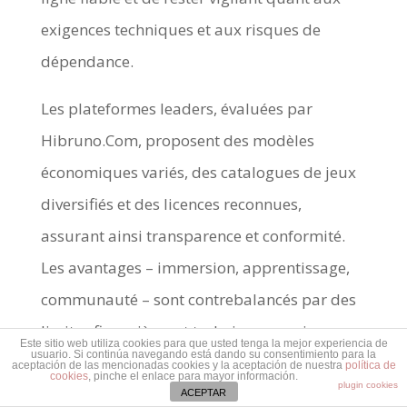
exigences techniques et aux risques de
dépendance.
Les plateformes leaders, évaluées par
Hibruno.Com, proposent des modèles
économiques variés, des catalogues de jeux
diversifiés et des licences reconnues,
assurant ainsi transparence et conformité.
Les avantages – immersion, apprentissage,
communauté – sont contrebalancés par des
limites financières et techniques, mais une
Este sitio web utiliza cookies para que usted tenga la mejor experiencia de
usuario. Si continúa navegando está dando su consentimiento para la
approche progressive (essai gratuit, matériel
aceptación de las mencionadas cookies y la aceptación de nuestra
política de
cookies
, pinche el enlace para mayor información.
plugin cookies
d’entrée de gamme) permet de les maîtriser.
ACEPTAR