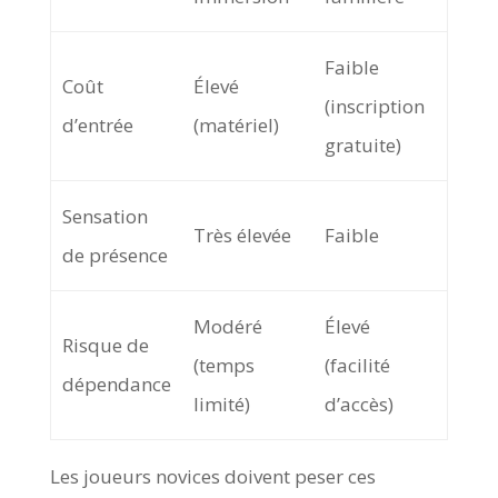
Faible
Coût
Élevé
(inscription
d’entrée
(matériel)
gratuite)
Sensation
Très élevée
Faible
de présence
Modéré
Élevé
Risque de
(temps
(facilité
dépendance
limité)
d’accès)
Les joueurs novices doivent peser ces