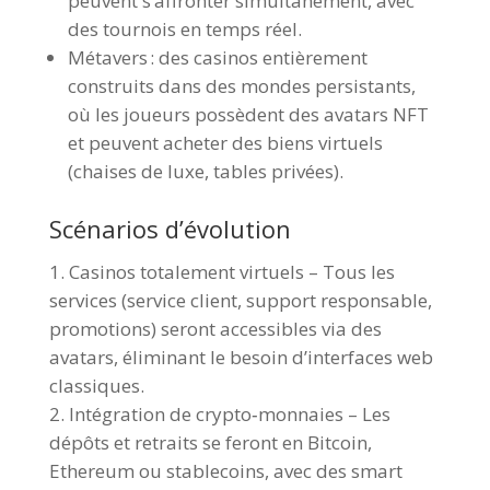
peuvent s’affronter simultanément, avec
des tournois en temps réel.
Métavers : des casinos entièrement
construits dans des mondes persistants,
où les joueurs possèdent des avatars NFT
et peuvent acheter des biens virtuels
(chaises de luxe, tables privées).
Scénarios d’évolution
Casinos totalement virtuels – Tous les
services (service client, support responsable,
promotions) seront accessibles via des
avatars, éliminant le besoin d’interfaces web
classiques.
Intégration de crypto‑monnaies – Les
dépôts et retraits se feront en Bitcoin,
Ethereum ou stablecoins, avec des smart