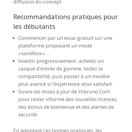
diffusion du concept.
Recommandations pratiques pour
les débutants
Commencer par un essai gratuit sur une
plateforme proposant un mode
« sandbox ».
Investir progressivement : achetez un
casque d’entrée de gamme, testez la
compatibilité, puis passez à un modèle
plus avancé si l’expérience vous satisfait.
Suivre les mises à jour de Hibruno.Com
pour rester informé des nouvelles licences,
des bonus de bienvenue et des alertes de
sécurité.
En adoptant ces bonnes pratiques, les