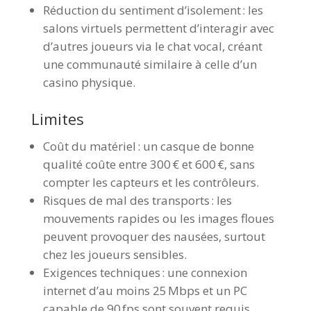
Réduction du sentiment d’isolement : les
salons virtuels permettent d’interagir avec
d’autres joueurs via le chat vocal, créant
une communauté similaire à celle d’un
casino physique.
Limites
Coût du matériel : un casque de bonne
qualité coûte entre 300 € et 600 €, sans
compter les capteurs et les contrôleurs.
Risques de mal des transports : les
mouvements rapides ou les images floues
peuvent provoquer des nausées, surtout
chez les joueurs sensibles.
Exigences techniques : une connexion
internet d’au moins 25 Mbps et un PC
capable de 90 fps sont souvent requis.