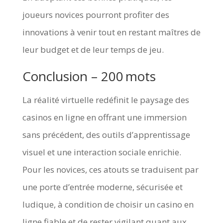
joueurs novices pourront profiter des
innovations à venir tout en restant maîtres de
leur budget et de leur temps de jeu.
Conclusion – 200 mots
La réalité virtuelle redéfinit le paysage des
casinos en ligne en offrant une immersion
sans précédent, des outils d’apprentissage
visuel et une interaction sociale enrichie.
Pour les novices, ces atouts se traduisent par
une porte d’entrée moderne, sécurisée et
ludique, à condition de choisir un casino en
ligne fiable et de rester vigilant quant aux