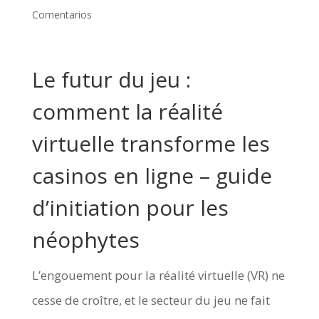
Comentarios
Le futur du jeu :
comment la réalité
virtuelle transforme les
casinos en ligne – guide
d’initiation pour les
néophytes
L’engouement pour la réalité virtuelle (VR) ne
cesse de croître, et le secteur du jeu ne fait