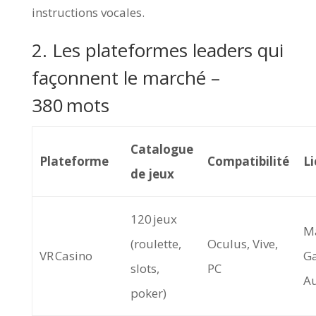
instructions vocales.
2. Les plateformes leaders qui
façonnent le marché –
380 mots
Catalogue
Plateforme
Compatibilité
L
de jeux
120 jeux
M
(roulette,
Oculus, Vive,
VR Casino
G
slots,
PC
Au
poker)