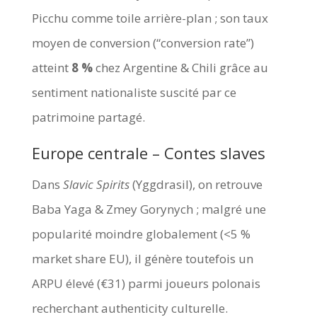
Picchu comme toile arrière-plan ; son taux
moyen de conversion (“conversion rate”)
atteint
8 %
chez Argentine & Chili grâce au
sentiment nationaliste suscité par ce
patrimoine partagé.
Europe centrale – Contes slaves
Dans
Slavic Spirits
(Yggdrasil), on retrouve
Baba Yaga & Zmey Gorynych ; malgré une
popularité moindre globalement (<5 %
market share EU), il génère toutefois un
ARPU élevé (€31) parmi joueurs polonais
recherchant authenticity culturelle.