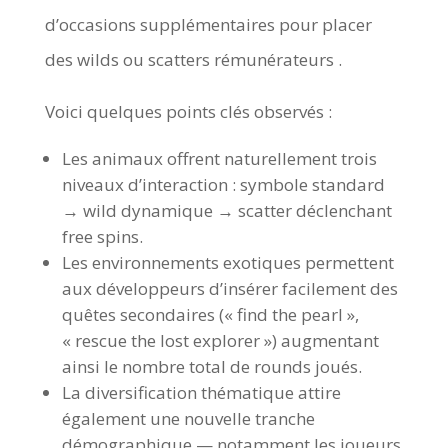
d’occasions supplémentaires pour placer
des wilds ou scatters rémunérateurs .
Voici quelques points clés observés :
Les animaux offrent naturellement trois
niveaux d’interaction : symbole standard
→ wild dynamique → scatter déclenchant
free spins.
Les environnements exotiques permettent
aux développeurs d’insérer facilement des
quêtes secondaires (« find the pearl »,
« rescue the lost explorer ») augmentant
ainsi le nombre total de rounds joués.
La diversification thématique attire
également une nouvelle tranche
démographique — notamment les joueurs