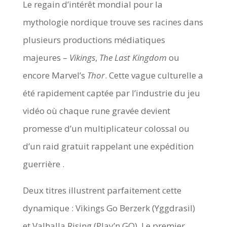
Le regain d’intérêt mondial pour la
mythologie nordique trouve ses racines dans
plusieurs productions médiatiques
majeures –
Vikings
,
The Last Kingdom
ou
encore Marvel’s
Thor
. Cette vague culturelle a
été rapidement captée par l’industrie du jeu
vidéo où chaque rune gravée devient
promesse d’un multiplicateur colossal ou
d’un raid gratuit rappelant une expédition
guerrière .
Deux titres illustrent parfaitement cette
dynamique : Vikings Go Berzerk (Yggdrasil)
et Valhalla Rising (Play’n GO). Le premier