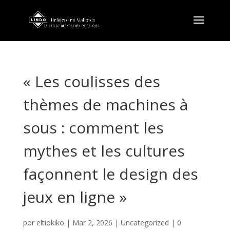
« Les coulisses des
thèmes de machines à
sous : comment les
mythes et les cultures
façonnent le design des
jeux en ligne »
por
eltiokiko
|
Mar 2, 2026
|
Uncategorized
|
0