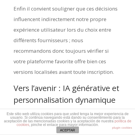
Enfin il convient souligner que ces décisions
influencent indirectement notre propre
expérience utilisateur lors du choix entre
différents fournisseurs ; nous
recommandons donc toujours vérifier si
votre plateforme favorite offre bien ces
versions localisées avant toute inscription.
Vers l’avenir : IA générative et
personnalisation dynamique
des thèmes – ≈ 320\mots
Este sitio web utiliza cookies para que usted tenga la mejor experiencia de
usuario. Si continúa navegando está dando su consentimiento para la
aceptación de las mencionadas cookies y la aceptación de nuestra
política de
L’arrivée massive d’outils IA tels que Stable
cookies
, pinche el enlace para mayor información.
plugin cookies
ACEPTAR