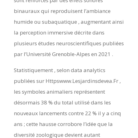
sont renforcés par des effets sonores
binauraux qui reproduisent l’ambiance
humide ou subaquatique , augmentant ainsi
la perception immersive décrite dans
plusieurs études neuroscientifiques publiées
par l’Université Grenoble-Alpes en 2021 .
Statistiquement , selon data analytics
publiées sur Httpswww.Lesjardinsdevea.Fr ,
les symboles animaliers représentent
désormais 38 % du total utilisé dans les
nouveaux lancements contre 22 % il y a cinq
ans ; cette hausse corrobore l’idée que la
diversité zoologique devient autant