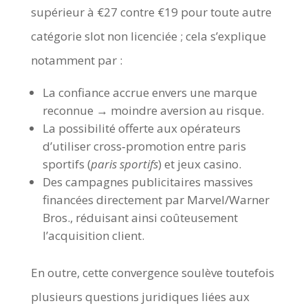
supérieur à €27 contre €19 pour toute autre
catégorie slot non licenciée ; cela s’explique
notamment par :
La confiance accrue envers une marque
reconnue → moindre aversion au risque.
La possibilité offerte aux opérateurs
d’utiliser cross‑promotion entre paris
sportifs (
paris sportifs
) et jeux casino.
Des campagnes publicitaires massives
financées directement par Marvel/Warner
Bros., réduisant ainsi coûteusement
l’acquisition client.
En outre, cette convergence soulève toutefois
plusieurs questions juridiques liées aux