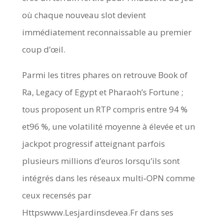
où chaque nouveau slot devient
immédiatement reconnaissable au premier
coup d’œil.
Parmi les titres phares on retrouve Book of
Ra, Legacy of Egypt et Pharaoh’s Fortune ;
tous proposent un RTP compris entre 94 %
et96 %, une volatilité moyenne à élevée et un
jackpot progressif atteignant parfois
plusieurs millions d’euros lorsqu’ils sont
intégrés dans les réseaux multi‑OPN comme
ceux recensés par
Httpswww.Lesjardinsdevea.Fr dans ses