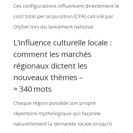
Ces configurations influencent directement le
coût total per acquisition (CPA) calculé par
Olybet lors du lancement national.
L’influence culturelle locale :
comment les marchés
régionaux dictent les
nouveaux thèmes –
≈ 340 mots
Chaque région possède son propre
répertoire mythologique qui façonne
naturellement la demande locale lorsqu’il