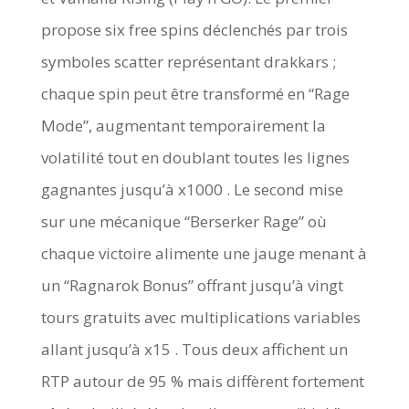
propose six free spins déclenchés par trois
symboles scatter représentant drakkars ;
chaque spin peut être transformé en “Rage
Mode”, augmentant temporairement la
volatilité tout en doublant toutes les lignes
gagnantes jusqu’à x1000 . Le second mise
sur une mécanique “Berserker Rage” où
chaque victoire alimente une jauge menant à
un “Ragnarok Bonus” offrant jusqu’à vingt
tours gratuits avec multiplications variables
allant jusqu’à x15 . Tous deux affichent un
RTP autour de 95 % mais diffèrent fortement