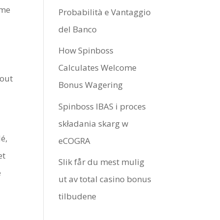
hme
Probabilità e Vantaggio
del Banco
How Spinboss
Calculates Welcome
tout
Bonus Wagering
Spinboss IBAS i proces
składania skarg w
lé,
eCOGRA
et
Slik får du mest mulig
e
ut av total casino bonus
tilbudene