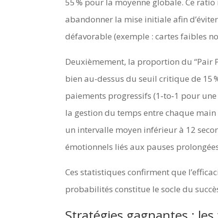
55 % pour la moyenne globale. Ce ratio 
abandonner la mise initiale afin d’évite
défavorable (exemple : cartes faibles no
Deuxièmement, la proportion du “Pair Pl
bien au-dessus du seuil critique de 15
paiements progressifs (1‑to‑1 pour une 
la gestion du temps entre chaque main 
un intervalle moyen inférieur à 12 secon
émotionnels liés aux pauses prolongées
Ces statistiques confirment que l’effica
probabilités constitue le socle du succè
Stratégies gagnantes : les 