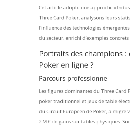
Cet article adopte une approche « Indus
Three Card Poker, analysons leurs stati
l’influence des technologies émergentes
du secteur, enrichi d’exemples concrets 
Portraits des champions : 
Poker en ligne ?
Parcours professionnel
Les figures dominantes du Three Card 
poker traditionnel et jeux de table él
du Circuit Européen de Poker, a migré 
2 M € de gains sur tables physiques. So