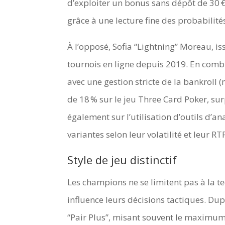
d’exploiter un bonus sans dépôt de 30 €,
grâce à une lecture fine des probabilité
À l’opposé, Sofia “Lightning” Moreau, is
tournois en ligne depuis 2019. En com
avec une gestion stricte de la bankroll 
de 18 % sur le jeu Three Card Poker, su
également sur l’utilisation d’outils d’a
variantes selon leur volatilité et leur RT
Style de jeu distinctif
Les champions ne se limitent pas à la te
influence leurs décisions tactiques. Dup
“Pair Plus”, misant souvent le maximum