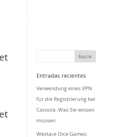
Í
TRABAJOS
SERVICIOS
TALLER
CONTACTO
et
Entradas recientes
Verwendung eines VPN
für die Registrierung bei
Casoola: Was Sie wissen
et
müssen
Westace Dice Games: