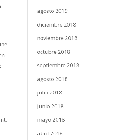
n
agosto 2019
diciembre 2018
noviembre 2018
 une
octubre 2018
en
septiembre 2018
s
agosto 2018
julio 2018
junio 2018
nt,
mayo 2018
abril 2018