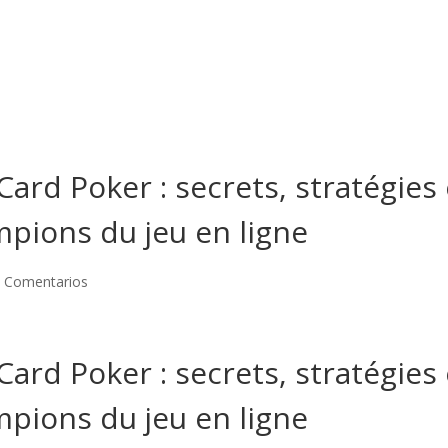
INICIO
SOBRE M
ard Poker : secrets, stratégies 
pions du jeu en ligne
 Comentarios
ard Poker : secrets, stratégies 
pions du jeu en ligne