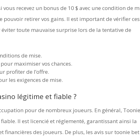
 si vous recevez un bonus de 10 $ avec une condition de m
pouvoir retirer vos gains. Il est important de vérifier ces
 éviter toute mauvaise surprise lors de la tentative de
onditions de mise.
é pour maximiser vos chances.
 profiter de l’offre.
our les exigences de mise.
sino légitime et fiable ?
occupation pour de nombreux joueurs. En général, Tooni
able. Il est licencié et réglementé, garantissant ainsi la
t financières des joueurs. De plus, les avis sur toonie bet