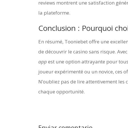
reviews montrent une satisfaction généra
la plateforme.
Conclusion : Pourquoi choi
En résumé, Tooniebet offre une excell
de découvrir le casino sans risque. Avec 
app
est une option attrayante pour tous
joueur expérimenté ou un novice, ces of
N’oubliez pas de lire attentivement les
chaque opportunité.
Enviar comentario