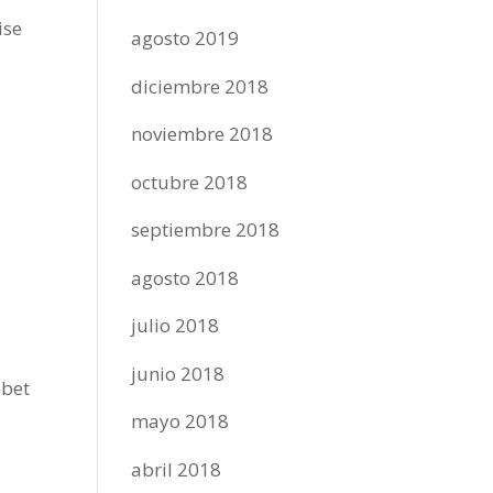
ise
agosto 2019
diciembre 2018
noviembre 2018
octubre 2018
septiembre 2018
agosto 2018
julio 2018
junio 2018
ebet
mayo 2018
abril 2018