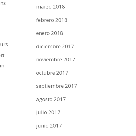
ans
marzo 2018
febrero 2018
enero 2018
eurs
diciembre 2017
bet
noviembre 2017
un
octubre 2017
septiembre 2017
agosto 2017
julio 2017
junio 2017