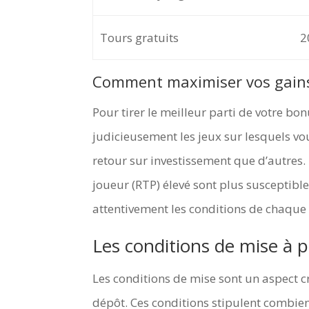
Tours gratuits
2
Comment maximiser vos gains
Pour tirer le meilleur parti de votre bon
judicieusement les jeux sur lesquels vo
retour sur investissement que d’autres.
joueur (RTP) élevé sont plus susceptibles
attentivement les conditions de chaqu
Les conditions de mise à 
Les conditions de mise sont un aspect c
dépôt. Ces conditions stipulent combie