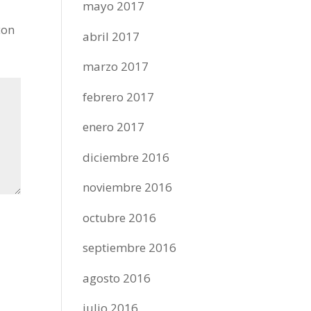
mayo 2017
con
abril 2017
marzo 2017
febrero 2017
enero 2017
diciembre 2016
noviembre 2016
octubre 2016
septiembre 2016
agosto 2016
julio 2016