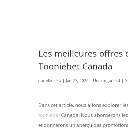
Les meilleures offres
Tooniebet Canada
por
eltiokiko
|
Jun 27, 2026
|
Uncategorized
|
0
Dans cet article, nous allons explorer l
tooniebet
Canada. Nous aborderons les 
et donnerons un aperçu des promotions 