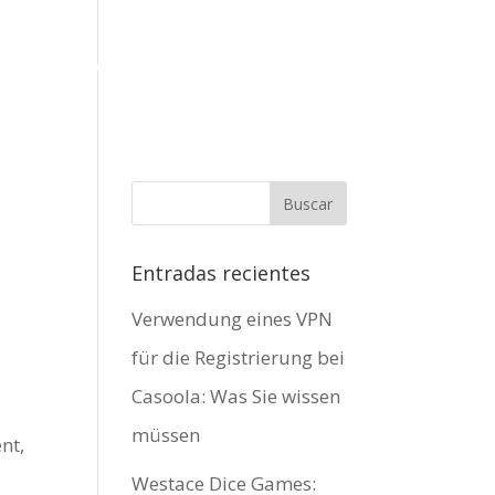
Í
TRABAJOS
SERVICIOS
TALLER
CONTACTO
Entradas recientes
Verwendung eines VPN
für die Registrierung bei
Casoola: Was Sie wissen
müssen
nt,
Westace Dice Games: