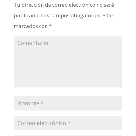
Tu dirección de correo electrónico no será
publicada.
Los campos obligatorios están
marcados con
*