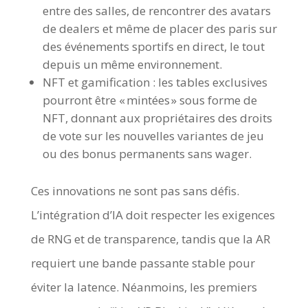
entre des salles, de rencontrer des avatars
de dealers et même de placer des paris sur
des événements sportifs en direct, le tout
depuis un même environnement.
NFT et gamification : les tables exclusives
pourront être « mintées » sous forme de
NFT, donnant aux propriétaires des droits
de vote sur les nouvelles variantes de jeu
ou des bonus permanents sans wager.
Ces innovations ne sont pas sans défis.
L’intégration d’IA doit respecter les exigences
de RNG et de transparence, tandis que la AR
requiert une bande passante stable pour
éviter la latence. Néanmoins, les premiers