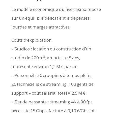
Le modèle économique du live casino repose
sur un équilibre délicat entre dépenses
lourdes et marges attractives.
Coûts d’exploitation
– Studios : location ou construction d’un
studio de 200 m², amorti sur 5 ans,
représente environ 1,2 M € par an.
– Personnel : 30 croupiers à temps plein,
20 techniciens de streaming, 10 agents de
support – coût salarial total ≈ 2,5 M €.
– Bande passante : streaming 4K à 30 fps
nécessite 15 Gbps, facturé à 0,10 €/Gb, soit