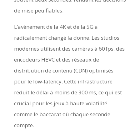
de mise peu fiables.
L’avènement de la 4K et de la 5G a
radicalement changé la donne. Les studios
modernes utilisent des caméras à 60 fps, des
encodeurs HEVC et des réseaux de
distribution de contenu (CDN) optimisés
pour le low‑latency. Cette infrastructure
réduit le délai à moins de 300 ms, ce qui est
crucial pour les jeux à haute volatilité
comme le baccarat où chaque seconde
compte.