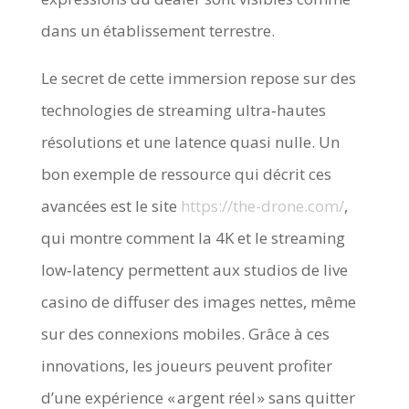
dans un établissement terrestre.
Le secret de cette immersion repose sur des
technologies de streaming ultra‑hautes
résolutions et une latence quasi nulle. Un
bon exemple de ressource qui décrit ces
avancées est le site
https://the-drone.com/
,
qui montre comment la 4K et le streaming
low‑latency permettent aux studios de live
casino de diffuser des images nettes, même
sur des connexions mobiles. Grâce à ces
innovations, les joueurs peuvent profiter
d’une expérience « argent réel » sans quitter