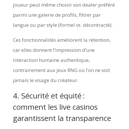
joueur peut même choisir son dealer préféré
parmi une galerie de profils, filtrer par
langue ou par style (formel vs. décontracté).
Ces fonctionnalités améliorent la rétention,
car elles donnent l’impression d’une
interaction humaine authentique,
contrairement aux jeux RNG où l’on ne voit
jamais le visage du créateur.
4. Sécurité et équité :
comment les live casinos
garantissent la transparence