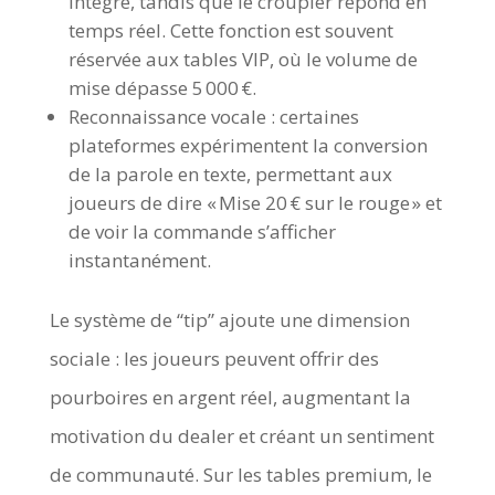
intégré, tandis que le croupier répond en
temps réel. Cette fonction est souvent
réservée aux tables VIP, où le volume de
mise dépasse 5 000 €.
Reconnaissance vocale : certaines
plateformes expérimentent la conversion
de la parole en texte, permettant aux
joueurs de dire « Mise 20 € sur le rouge » et
de voir la commande s’afficher
instantanément.
Le système de “tip” ajoute une dimension
sociale : les joueurs peuvent offrir des
pourboires en argent réel, augmentant la
motivation du dealer et créant un sentiment
de communauté. Sur les tables premium, le