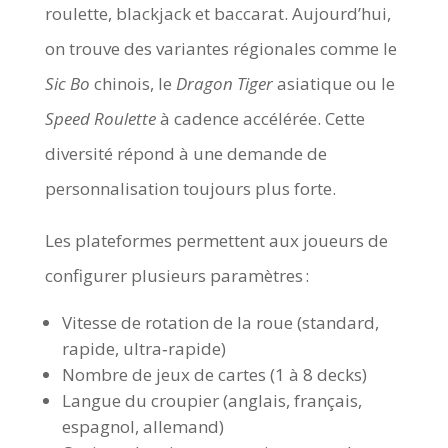
roulette, blackjack et baccarat. Aujourd’hui,
on trouve des variantes régionales comme le
Sic Bo
chinois, le
Dragon Tiger
asiatique ou le
Speed Roulette
à cadence accélérée. Cette
diversité répond à une demande de
personnalisation toujours plus forte.
Les plateformes permettent aux joueurs de
configurer plusieurs paramètres :
Vitesse de rotation de la roue (standard,
rapide, ultra‑rapide)
Nombre de jeux de cartes (1 à 8 decks)
Langue du croupier (anglais, français,
espagnol, allemand)