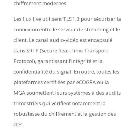
chiffrement modernes.
Les flux live utilisent TLS 1.3 pour sécuriser la
connexion entre le serveur de streaming et le
client. Le canal audio‑vidéo est encapsulé
dans SRTP (Secure Real‑Time Transport
Protocol), garantissant l’intégrité et la
confidentialité du signal. En outre, toutes les
plateformes certifiées par eCOGRA ou la
MGA soumettent leurs systèmes à des audits
trimestriels qui vérifient notamment la
robustesse du chiffrement et la gestion des
clés.