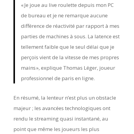
« Je joue au live roulette depuis mon PC
de bureau et je ne remarque aucune
différence de réactivité par rapport à mes
parties de machines à sous. La latence est
tellement faible que le seul délai que je
perçois vient de la vitesse de mes propres
mains », explique Thomas Léger, joueur
professionnel de paris en ligne.
En résumé, la lenteur n’est plus un obstacle
majeur ; les avancées technologiques ont
rendu le streaming quasi instantané, au
point que même les joueurs les plus