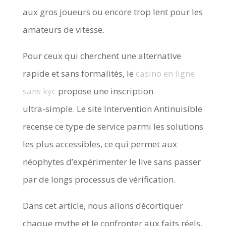
aux gros joueurs ou encore trop lent pour les
amateurs de vitesse.
Pour ceux qui cherchent une alternative
rapide et sans formalités, le
casino en ligne
sans kyc
propose une inscription
ultra‑simple. Le site Intervention Antinuisible
recense ce type de service parmi les solutions
les plus accessibles, ce qui permet aux
néophytes d’expérimenter le live sans passer
par de longs processus de vérification.
Dans cet article, nous allons décortiquer
chaque mythe et le confronter aux faits réels.