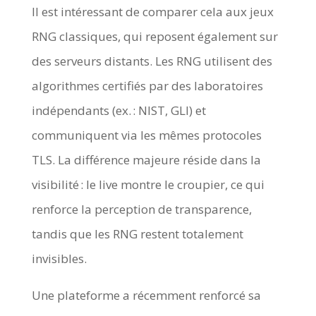
Il est intéressant de comparer cela aux jeux
RNG classiques, qui reposent également sur
des serveurs distants. Les RNG utilisent des
algorithmes certifiés par des laboratoires
indépendants (ex. : NIST, GLI) et
communiquent via les mêmes protocoles
TLS. La différence majeure réside dans la
visibilité : le live montre le croupier, ce qui
renforce la perception de transparence,
tandis que les RNG restent totalement
invisibles.
Une plateforme a récemment renforcé sa