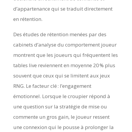
d’appartenance qui se traduit directement
en rétention.
Des études de rétention menées par des
cabinets d’analyse du comportement joueur
montrent que les joueurs qui fréquentent les
tables live reviennent en moyenne 20 % plus
souvent que ceux qui se limitent aux jeux
RNG. Le facteur clé : l’engagement
émotionnel. Lorsque le croupier répond à
une question sur la stratégie de mise ou
commente un gros gain, le joueur ressent
une connexion qui le pousse à prolonger la