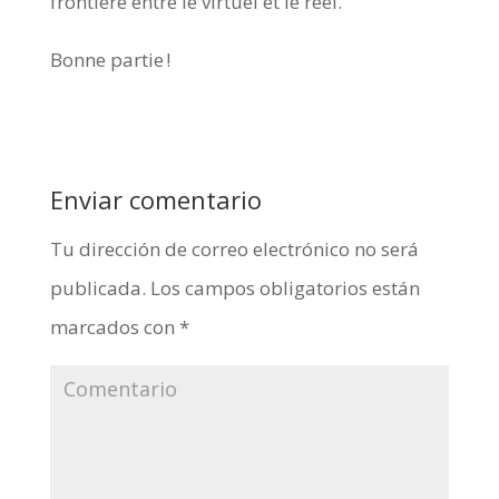
frontière entre le virtuel et le réel.
Bonne partie !
Enviar comentario
Tu dirección de correo electrónico no será
publicada.
Los campos obligatorios están
marcados con
*