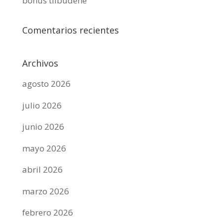
bonus tilbudene
Comentarios recientes
Archivos
agosto 2026
julio 2026
junio 2026
mayo 2026
abril 2026
marzo 2026
febrero 2026