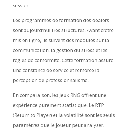
session.
Les programmes de formation des dealers
sont aujourd’hui très structurés. Avant d’être
mis en ligne, ils suivent des modules sur la
communication, la gestion du stress et les
règles de conformité. Cette formation assure
une constance de service et renforce la
perception de professionnalisme.
En comparaison, les jeux RNG offrent une
expérience purement statistique. Le RTP
(Return to Player) et la volatilité sont les seuls
paramètres que le joueur peut analyser.