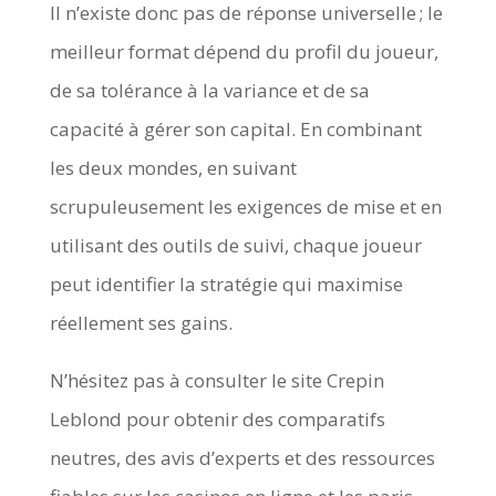
Il n’existe donc pas de réponse universelle ; le
meilleur format dépend du profil du joueur,
de sa tolérance à la variance et de sa
capacité à gérer son capital. En combinant
les deux mondes, en suivant
scrupuleusement les exigences de mise et en
utilisant des outils de suivi, chaque joueur
peut identifier la stratégie qui maximise
réellement ses gains.
N’hésitez pas à consulter le site Crepin
Leblond pour obtenir des comparatifs
neutres, des avis d’experts et des ressources