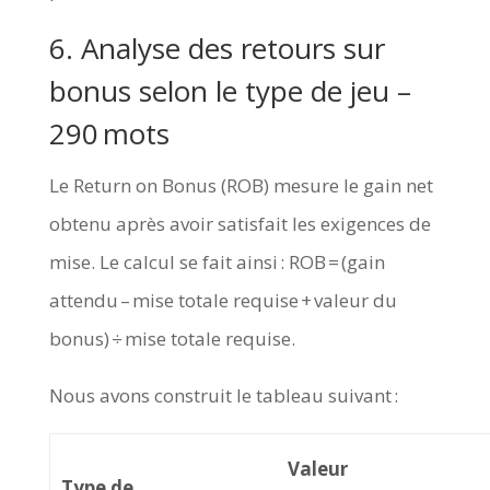
6. Analyse des retours sur
bonus selon le type de jeu –
290 mots
Le Return on Bonus (ROB) mesure le gain net
obtenu après avoir satisfait les exigences de
mise. Le calcul se fait ainsi : ROB = (gain
attendu – mise totale requise + valeur du
bonus) ÷ mise totale requise.
Nous avons construit le tableau suivant :
Valeur
Type de