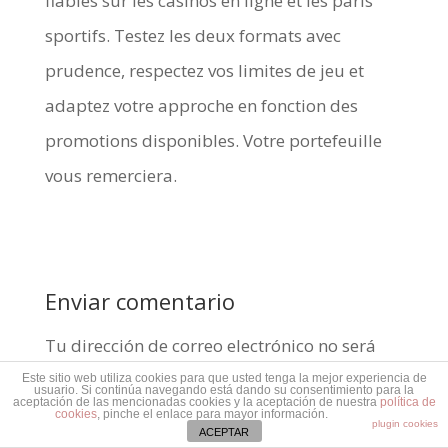
fiables sur les casinos en ligne et les paris
sportifs. Testez les deux formats avec
prudence, respectez vos limites de jeu et
adaptez votre approche en fonction des
promotions disponibles. Votre portefeuille
vous remerciera.
Enviar comentario
Tu dirección de correo electrónico no será
publicada.
Los campos obligatorios están
Este sitio web utiliza cookies para que usted tenga la mejor experiencia de
usuario. Si continúa navegando está dando su consentimiento para la
aceptación de las mencionadas cookies y la aceptación de nuestra
política de
marcados con
*
cookies
, pinche el enlace para mayor información.
plugin cookies
ACEPTAR