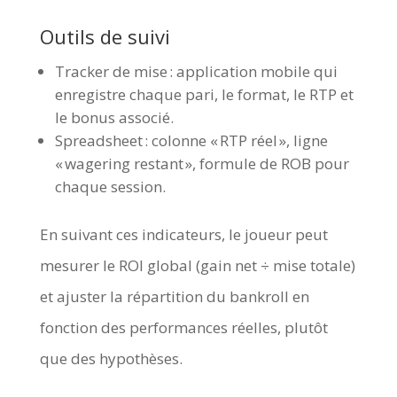
Outils de suivi
Tracker de mise : application mobile qui
enregistre chaque pari, le format, le RTP et
le bonus associé.
Spreadsheet : colonne « RTP réel », ligne
« wagering restant », formule de ROB pour
chaque session.
En suivant ces indicateurs, le joueur peut
mesurer le ROI global (gain net ÷ mise totale)
et ajuster la répartition du bankroll en
fonction des performances réelles, plutôt
que des hypothèses.