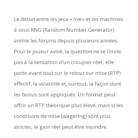
Le débat entre les jeux « live » et les machines
à sous RNG (Random Number Generator)
anime les forums depuis plusieurs années.
Pour le joueur avisé, la question ne se limite
pas à la sensation d’un croupier réel ; elle
porte avant tout sur le retour sur mise (RTP)
effectif, la volatilité et, surtout, la façon dont
les bonus sont appliqués. Un format peut
offrir un RTP théorique plus élevé, mais si les
conditions de mise (wagering) sont plus
strictes, le gain réel peut être moindre.