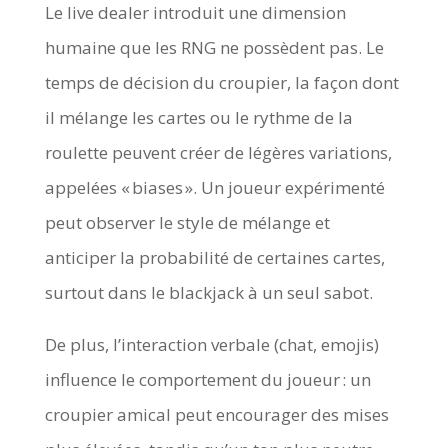
Le live dealer introduit une dimension
humaine que les RNG ne possèdent pas. Le
temps de décision du croupier, la façon dont
il mélange les cartes ou le rythme de la
roulette peuvent créer de légères variations,
appelées « biases ». Un joueur expérimenté
peut observer le style de mélange et
anticiper la probabilité de certaines cartes,
surtout dans le blackjack à un seul sabot.
De plus, l’interaction verbale (chat, emojis)
influence le comportement du joueur : un
croupier amical peut encourager des mises