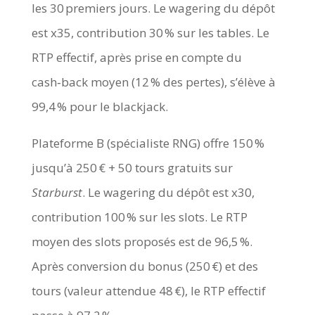
les 30 premiers jours. Le wagering du dépôt
est x35, contribution 30 % sur les tables. Le
RTP effectif, après prise en compte du
cash‑back moyen (12 % des pertes), s’élève à
99,4 % pour le blackjack.
Plateforme B (spécialiste RNG) offre 150 %
jusqu’à 250 € + 50 tours gratuits sur
Starburst
. Le wagering du dépôt est x30,
contribution 100 % sur les slots. Le RTP
moyen des slots proposés est de 96,5 %.
Après conversion du bonus (250 €) et des
tours (valeur attendue 48 €), le RTP effectif