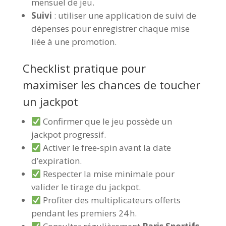
mensuel de jeu.
Suivi
: utiliser une application de suivi de
dépenses pour enregistrer chaque mise
liée à une promotion.
Checklist pratique pour
maximiser les chances de toucher
un jackpot
Confirmer que le jeu possède un
jackpot progressif.
Activer le free‑spin avant la date
d’expiration.
Respecter la mise minimale pour
valider le tirage du jackpot.
Profiter des multiplicateurs offerts
pendant les premiers 24 h.