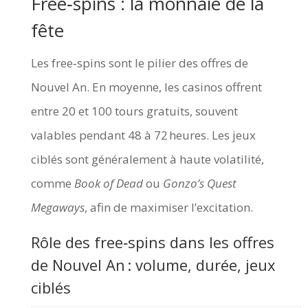
Free‑spins : la monnaie de la
fête
Les free‑spins sont le pilier des offres de
Nouvel An. En moyenne, les casinos offrent
entre 20 et 100 tours gratuits, souvent
valables pendant 48 à 72 heures. Les jeux
ciblés sont généralement à haute volatilité,
comme
Book of Dead
ou
Gonzo’s Quest
Megaways
, afin de maximiser l’excitation.
Rôle des free‑spins dans les offres
de Nouvel An : volume, durée, jeux
ciblés