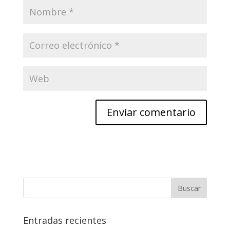
Entradas recientes