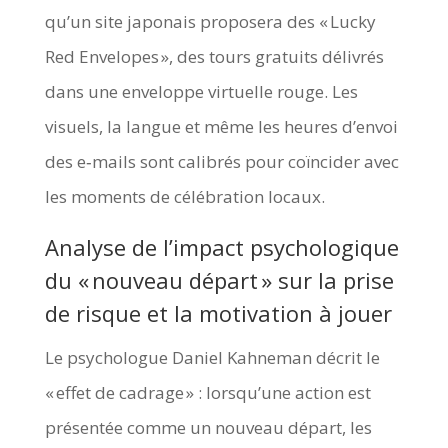
qu’un site japonais proposera des « Lucky
Red Envelopes », des tours gratuits délivrés
dans une enveloppe virtuelle rouge. Les
visuels, la langue et même les heures d’envoi
des e‑mails sont calibrés pour coïncider avec
les moments de célébration locaux.
Analyse de l’impact psychologique
du « nouveau départ » sur la prise
de risque et la motivation à jouer
Le psychologue Daniel Kahneman décrit le
« effet de cadrage » : lorsqu’une action est
présentée comme un nouveau départ, les