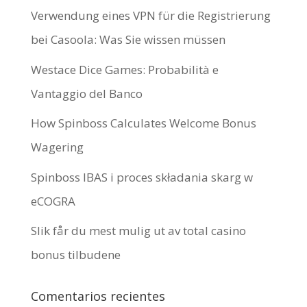
Verwendung eines VPN für die Registrierung
bei Casoola: Was Sie wissen müssen
Westace Dice Games: Probabilità e
Vantaggio del Banco
How Spinboss Calculates Welcome Bonus
Wagering
Spinboss IBAS i proces składania skarg w
eCOGRA
Slik får du mest mulig ut av total casino
bonus tilbudene
Comentarios recientes