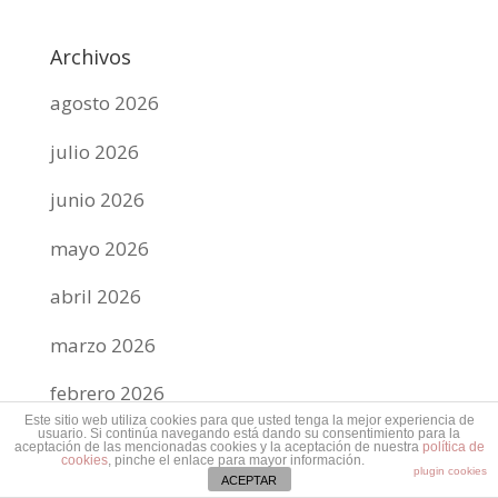
Archivos
agosto 2026
julio 2026
junio 2026
mayo 2026
abril 2026
marzo 2026
febrero 2026
Este sitio web utiliza cookies para que usted tenga la mejor experiencia de
usuario. Si continúa navegando está dando su consentimiento para la
enero 2026
aceptación de las mencionadas cookies y la aceptación de nuestra
política de
cookies
, pinche el enlace para mayor información.
plugin cookies
ACEPTAR
diciembre 2025