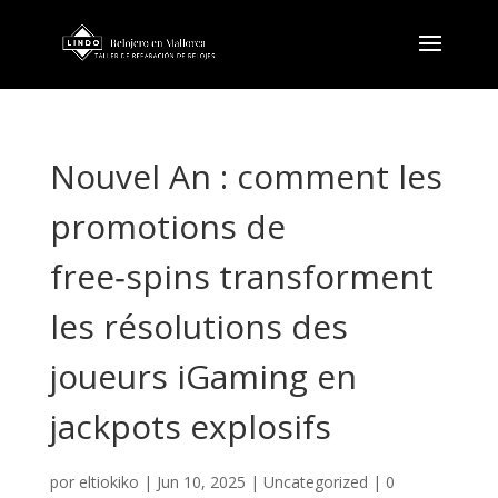
Nouvel An : comment les
promotions de
free‑spins transforment
les résolutions des
joueurs iGaming en
jackpots explosifs
por
eltiokiko
|
Jun 10, 2025
|
Uncategorized
|
0