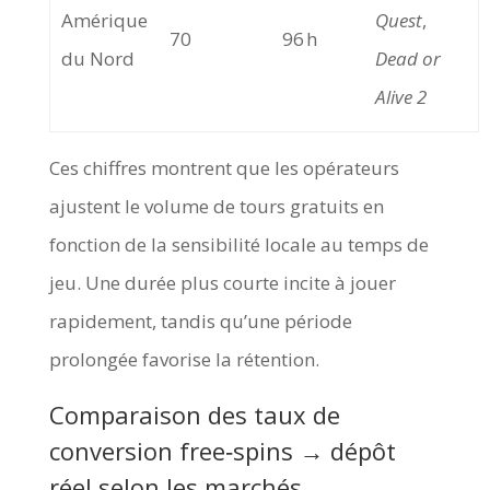
Amérique
Quest
,
70
96 h
du Nord
Dead or
Alive 2
Ces chiffres montrent que les opérateurs
ajustent le volume de tours gratuits en
fonction de la sensibilité locale au temps de
jeu. Une durée plus courte incite à jouer
rapidement, tandis qu’une période
prolongée favorise la rétention.
Comparaison des taux de
conversion free‑spins → dépôt
réel selon les marchés