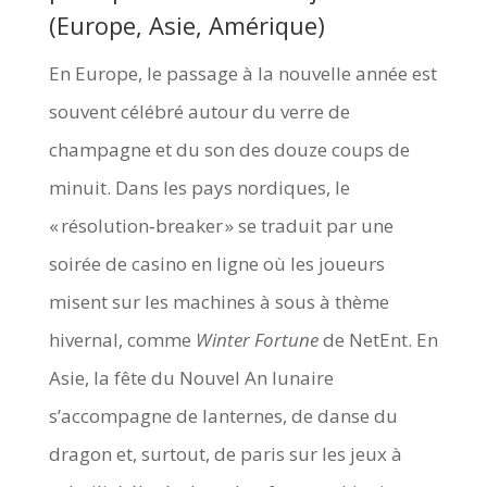
(Europe, Asie, Amérique)
En Europe, le passage à la nouvelle année est
souvent célébré autour du verre de
champagne et du son des douze coups de
minuit. Dans les pays nordiques, le
« résolution‑breaker » se traduit par une
soirée de casino en ligne où les joueurs
misent sur les machines à sous à thème
hivernal, comme
Winter Fortune
de NetEnt. En
Asie, la fête du Nouvel An lunaire
s’accompagne de lanternes, de danse du
dragon et, surtout, de paris sur les jeux à