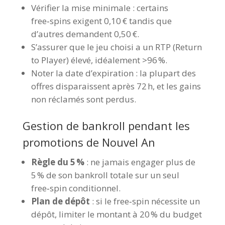
Vérifier la mise minimale : certains
free‑spins exigent 0,10 € tandis que
d’autres demandent 0,50 €.
S’assurer que le jeu choisi a un RTP (Return
to Player) élevé, idéalement >96 %.
Noter la date d’expiration : la plupart des
offres disparaissent après 72 h, et les gains
non réclamés sont perdus.
Gestion de bankroll pendant les
promotions de Nouvel An
Règle du 5 %
: ne jamais engager plus de
5 % de son bankroll totale sur un seul
free‑spin conditionnel.
Plan de dépôt
: si le free‑spin nécessite un
dépôt, limiter le montant à 20 % du budget