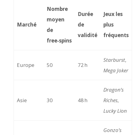
Nombre
Durée
Jeux les
moyen
Marché
de
plus
de
validité
fréquents
free‑spins
Starburst
,
Europe
50
72 h
Mega Joker
Dragon’s
Asie
30
48 h
Riches
,
Lucky Lion
Gonzo’s