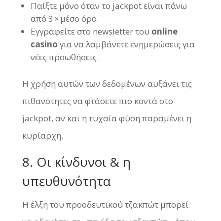
Παίξτε μόνο όταν το jackpot είναι πάνω
από 3 × μέσο όρο.
Εγγραφείτε στο newsletter του
online
casino
για να λαμβάνετε ενημερώσεις για
νέες προωθήσεις.
Η χρήση αυτών των δεδομένων αυξάνει τις
πιθανότητες να φτάσετε πιο κοντά στο
jackpot, αν και η τυχαία φύση παραμένει η
κυρίαρχη.
8. Οι κίνδυνοι & η
υπευθυνότητα
Η έλξη του προοδευτικού τζακπώτ μπορεί