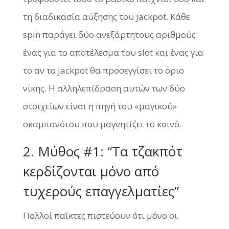
τη διαδικασία αύξησης του jackpot. Κάθε
spin παράγει δύο ανεξάρτητους αριθμούς:
ένας για το αποτέλεσμα του slot και ένας για
το αν το jackpot θα προσεγγίσει το όριο
νίκης. Η αλληλεπίδραση αυτών των δύο
στοιχείων είναι η πηγή του «μαγικού»
σκαμπανότου που μαγνητίζει το κοινό.
2. Μύθος #1: “Τα τζακπότ
κερδίζονται μόνο από
τυχερούς επαγγελματίες”
Πολλοί παίκτες πιστεύουν ότι μόνο οι