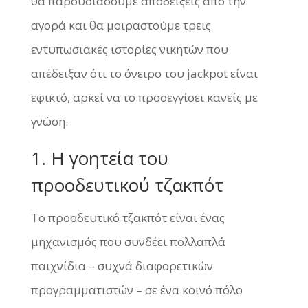
θα παρουσιάσουμε αποδείξεις από την
αγορά και θα μοιραστούμε τρεις
εντυπωσιακές ιστορίες νικητών που
απέδειξαν ότι το όνειρο του jackpot είναι
εφικτό, αρκεί να το προσεγγίσει κανείς με
γνώση.
1. Η γοητεία του
προοδευτικού τζακπότ
Το προοδευτικό τζακπότ είναι ένας
μηχανισμός που συνδέει πολλαπλά
παιχνίδια – συχνά διαφορετικών
προγραμματιστών – σε ένα κοινό πόλο