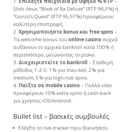
Επιλέξτε παιχνίδια με υψηλό % RTP
–
Slots όπως “Book of Ra Deluxe” (RTP 96,3 %) ή
“Gonzo’s Quest” (RTP 95,97 %) προσφέρουν
καλύτερη επιστροφή.
Χρησιμοποιήστε bonus και free spins
–
Τα welcome bonus του
online casino
συχνά
αυξάνουν το αρχικό bankroll κατά 100 % ή
περισσότερο, μειώνοντας το ρίσκο.
Διαχειριστείτε το bankroll
– Σταθερή
μέθοδος 1‑2‑5: 1 % για max‑bet, 2 % για
medium, 5 % για high‑risk spins.
Παίξτε σε mobile casino
– Πολλά sites
προσφέρουν 10 % extra spins ή cash‑back
για χρήστες iOS/Android.
Bullet list – βασικές συμβουλές
Ελέγξτε το live‑tracker πριν ξεκινήσετε.