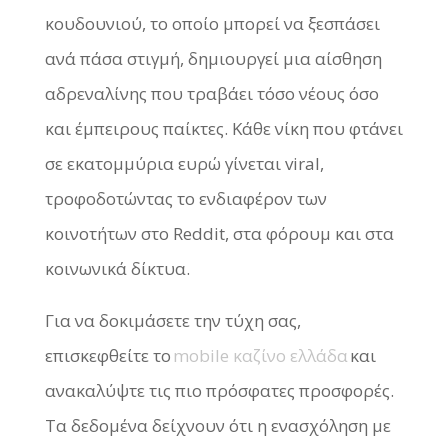
κουδουνιού, το οποίο μπορεί να ξεσπάσει
ανά πάσα στιγμή, δημιουργεί μια αίσθηση
αδρεναλίνης που τραβάει τόσο νέους όσο
και έμπειρους παίκτες. Κάθε νίκη που φτάνει
σε εκατομμύρια ευρώ γίνεται viral,
τροφοδοτώντας το ενδιαφέρον των
κοινοτήτων στο Reddit, στα φόρουμ και στα
κοινωνικά δίκτυα.
Για να δοκιμάσετε την τύχη σας,
επισκεφθείτε το
mobile καζίνο ελλάδα
και
ανακαλύψτε τις πιο πρόσφατες προσφορές.
Τα δεδομένα δείχνουν ότι η ενασχόληση με