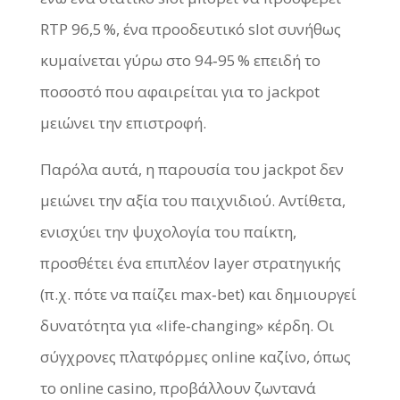
RTP 96,5 %, ένα προοδευτικό slot συνήθως
κυμαίνεται γύρω στο 94‑95 % επειδή το
ποσοστό που αφαιρείται για το jackpot
μειώνει την επιστροφή.
Παρόλα αυτά, η παρουσία του jackpot δεν
μειώνει την αξία του παιχνιδιού. Αντίθετα,
ενισχύει την ψυχολογία του παίκτη,
προσθέτει ένα επιπλέον layer στρατηγικής
(π.χ. πότε να παίζει max‑bet) και δημιουργεί
δυνατότητα για «life‑changing» κέρδη. Οι
σύγχρονες πλατφόρμες online καζίνο, όπως
το online casino, προβάλλουν ζωντανά