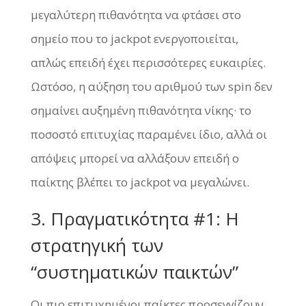
μεγαλύτερη πιθανότητα να φτάσει στο
σημείο που το jackpot ενεργοποιείται,
απλώς επειδή έχει περισσότερες ευκαιρίες.
Ωστόσο, η αύξηση του αριθμού των spin δεν
σημαίνει αυξημένη πιθανότητα νίκης· το
ποσοστό επιτυχίας παραμένει ίδιο, αλλά οι
απόψεις μπορεί να αλλάξουν επειδή ο
παίκτης βλέπει το jackpot να μεγαλώνει.
3. Πραγματικότητα #1: Η
στρατηγική των
“συστηματικών παικτών”
Οι πιο επιτυχημένοι παίκτες προσεγγίζουν