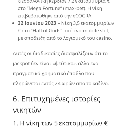
Θεσσαλονίκη κέρδισε 7,2 εκατομμύρια €
στο “Mega Fortune” (max‑bet). Η νίκη
επιβεβαιώθηκε από την eCOGRA.
22 Ιουνίου 2023
– Νίκη 3,5 εκατομμυρίων
€ στο “Hall of Gods” από ένα mobile slot,
με απόδειξη από το λογισμικό του casino.
Αυτές οι διαδικασίες διασφαλίζουν ότι το
jackpot δεν είναι «ψεύτικο», αλλά ένα
πραγματικό χρηματικό έπαθλο που
πληρώνεται εντός 24 ωρών από το καζίνο.
6. Επιτυχημένες ιστορίες
νικητών
1. Η νίκη των 5 εκατομμυρίων €