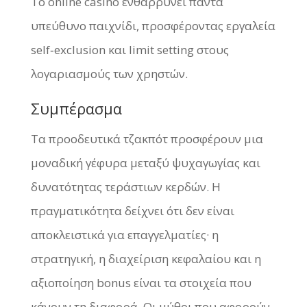
Το online casino ενθαρρύνει πάντα
υπεύθυνο παιχνίδι, προσφέροντας εργαλεία
self‑exclusion και limit setting στους
λογαριασμούς των χρηστών.
Συμπέρασμα
Τα προοδευτικά τζακπότ προσφέρουν μια
μοναδική γέφυρα μεταξύ ψυχαγωγίας και
δυνατότητας τεράστιων κερδών. Η
πραγματικότητα δείχνει ότι δεν είναι
αποκλειστικά για επαγγελματίες· η
στρατηγική, η διαχείριση κεφαλαίου και η
αξιοποίηση bonus είναι τα στοιχεία που
κάνουν τη διαφορά. Οι μύθοι που αφορούν