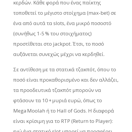
κερδών. Κάθε φορά που ένας παίκτης
τοποθετεί το μέγιστο στοίχημα (max‑bet) σε
ένα από αυτά τα slots, ένα μικρό ποσοστό
(συνήθως 1‑5 % του στοιχήματος)
προστίθεται στο jackpot. Έτσι, το ποσό
αυξάνεται συνεχώς μέχρι να κερδηθεί.
Σε αντίθεση με τα στατικά τζακπότ, όπου το
ποσό είναι προκαθορισμένο και δεν αλλάζει,
τα προοδευτικά τζακπότ μπορούν να
φτάσουν τα 10 + μυριά ευρώ, όπως το
Mega Moolah ή το Hall of Gods. Η διαφορά
είναι κρίσιμη για το RTP (Return to Player):
ενώ ένα στατικό slot μπορεί να προσφέρει