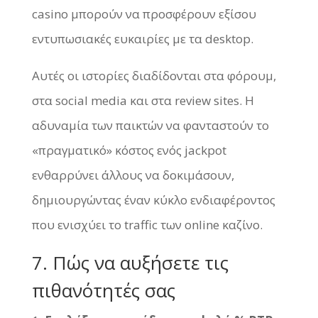
casino μπορούν να προσφέρουν εξίσου
εντυπωσιακές ευκαιρίες με τα desktop.
Αυτές οι ιστορίες διαδίδονται στα φόρουμ,
στα social media και στα review sites. Η
αδυναμία των παικτών να φανταστούν το
«πραγματικό» κόστος ενός jackpot
ενθαρρύνει άλλους να δοκιμάσουν,
δημιουργώντας έναν κύκλο ενδιαφέροντος
που ενισχύει το traffic των online καζίνο.
7. Πώς να αυξήσετε τις
πιθανότητές σας