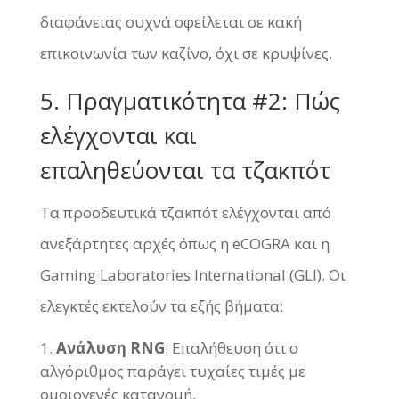
διαφάνειας συχνά οφείλεται σε κακή
επικοινωνία των καζίνο, όχι σε κρυψίνες.
5. Πραγματικότητα #2: Πώς
ελέγχονται και
επαληθεύονται τα τζακπότ
Τα προοδευτικά τζακπότ ελέγχονται από
ανεξάρτητες αρχές όπως η eCOGRA και η
Gaming Laboratories International (GLI). Οι
ελεγκτές εκτελούν τα εξής βήματα:
Ανάλυση RNG
: Επαλήθευση ότι ο
αλγόριθμος παράγει τυχαίες τιμές με
ομοιογενές κατανομή.