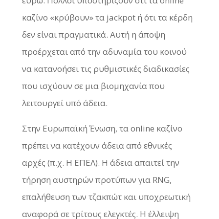
ευρώ. Πολλοί υποστηρίζουν ότι τα online
καζίνο «κρύβουν» τα jackpot ή ότι τα κέρδη
δεν είναι πραγματικά. Αυτή η άποψη
προέρχεται από την αδυναμία του κοινού
να κατανοήσει τις ρυθμιστικές διαδικασίες
που ισχύουν σε μια βιομηχανία που
λειτουργεί υπό άδεια.
Στην Ευρωπαϊκή Ένωση, τα online καζίνο
πρέπει να κατέχουν άδεια από εθνικές
αρχές (π.χ. Η ΕΠΕΛ). Η άδεια απαιτεί την
τήρηση αυστηρών προτύπων για RNG,
επαλήθευση των τζακπώτ και υποχρεωτική
αναφορά σε τρίτους ελεγκτές. Η έλλειψη