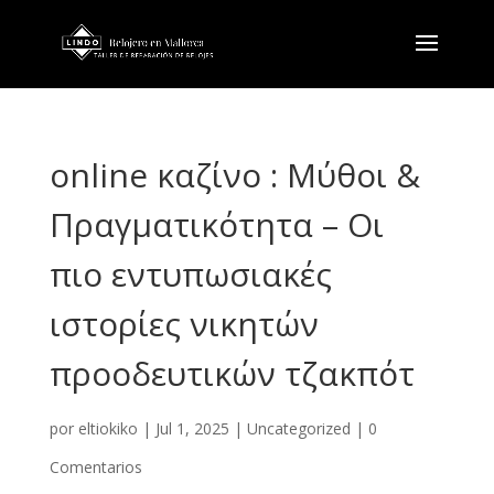
online καζίνο : Μύθοι &
Πραγματικότητα – Οι
πιο εντυπωσιακές
ιστορίες νικητών
προοδευτικών τζακπότ
por
eltiokiko
|
Jul 1, 2025
|
Uncategorized
|
0
Comentarios