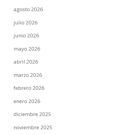
agosto 2026
julio 2026
junio 2026
mayo 2026
abril 2026
marzo 2026
febrero 2026
enero 2026
diciembre 2025
noviembre 2025