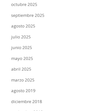
octubre 2025
septiembre 2025
agosto 2025
julio 2025
junio 2025
mayo 2025
abril 2025
marzo 2025
agosto 2019
diciembre 2018