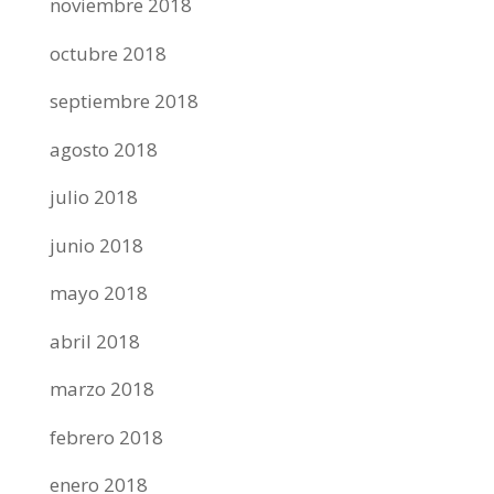
noviembre 2018
octubre 2018
septiembre 2018
agosto 2018
julio 2018
junio 2018
mayo 2018
abril 2018
marzo 2018
febrero 2018
enero 2018