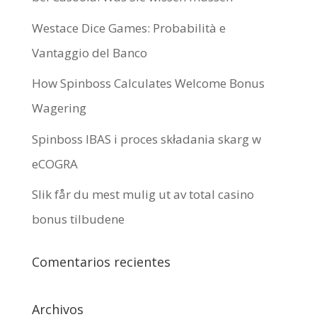
Westace Dice Games: Probabilità e
Vantaggio del Banco
How Spinboss Calculates Welcome Bonus
Wagering
Spinboss IBAS i proces składania skarg w
eCOGRA
Slik får du mest mulig ut av total casino
bonus tilbudene
Comentarios recientes
Archivos