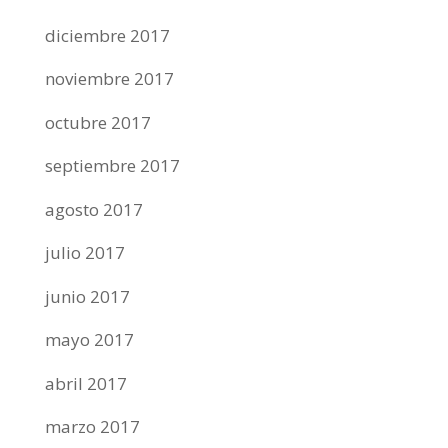
diciembre 2017
noviembre 2017
octubre 2017
septiembre 2017
agosto 2017
julio 2017
junio 2017
mayo 2017
abril 2017
marzo 2017