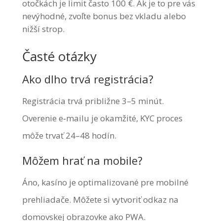
otočkách je limit často 100 €. Ak je to pre vás
nevýhodné, zvoľte bonus bez vkladu alebo
nižší strop.
Časté otázky
Ako dlho trvá registrácia?
Registrácia trvá približne 3–5 minút.
Overenie e‑mailu je okamžité, KYC proces
môže trvať 24–48 hodín.
Môžem hrať na mobile?
Áno, kasíno je optimalizované pre mobilné
prehliadače. Môžete si vytvoriť odkaz na
domovskej obrazovke ako PWA.