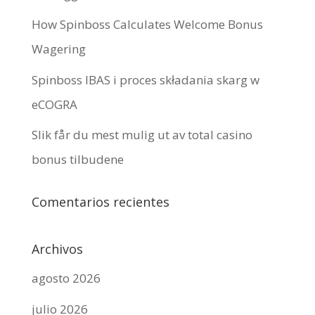
How Spinboss Calculates Welcome Bonus
Wagering
Spinboss IBAS i proces składania skarg w
eCOGRA
Slik får du mest mulig ut av total casino
bonus tilbudene
Comentarios recientes
Archivos
agosto 2026
julio 2026