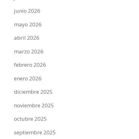
junio 2026
mayo 2026
abril 2026
marzo 2026
febrero 2026
enero 2026
diciembre 2025
noviembre 2025
octubre 2025
septiembre 2025