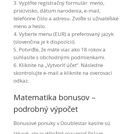
Vyplňte registračný formulár: meno,
priezvisko, dátum narodenia, e‑mail,
telefónne číslo a adresu. Zvoľte si užívateľské
meno a heslo.
Vyberte menu (EUR) a preferovaný jazyk
(slovenčina je k dispozícii).
Potvrďte, že máte viac ako 18 rokov a
súhlasíte s obchodnými podmienkami.
Kliknite na „Vytvoriť účet“. Následne
skontrolujte e‑mail a kliknite na overovací
odkaz.
Matematika bonusov –
podrobný výpočet
Bonusové ponuky v Doublestar kasíne sú
lákavé, ale je dôležité rozumieť číslam.