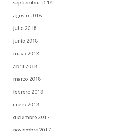
septiembre 2018
agosto 2018
julio 2018
junio 2018
mayo 2018
abril 2018
marzo 2018
febrero 2018
enero 2018
diciembre 2017
noviembre 2017