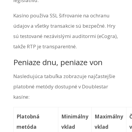
legislatívu.
Kasíno používa SSL šifrovanie na ochranu
údajov a všetky transakcie sú bezpečné. Hry
sú testované nezávislými auditormi (eCogra),
takže RTP je transparentné.
Peniaze dnu, peniaze von
Nasledujúca tabuľka zobrazuje najčastejšie
platobné metódy dostupné v Doublestar
kasíne:
Platobná
Minimálny
Maximálny
metóda
vklad
vklad