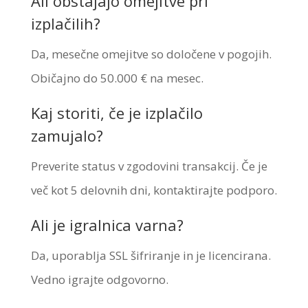
Ali obstajajo omejitve pri
izplačilih?
Da, mesečne omejitve so določene v pogojih.
Običajno do 50.000 € na mesec.
Kaj storiti, če je izplačilo
zamujalo?
Preverite status v zgodovini transakcij. Če je
več kot 5 delovnih dni, kontaktirajte podporo.
Ali je igralnica varna?
Da, uporablja SSL šifriranje in je licencirana.
Vedno igrajte odgovorno.