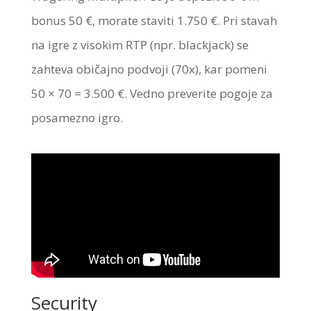
bonus 50 €, morate staviti 1.750 €. Pri stavah
na igre z visokim RTP (npr. blackjack) se
zahteva običajno podvoji (70x), kar pomeni
50 × 70 = 3.500 €. Vedno preverite pogoje za
posamezno igro.
Security