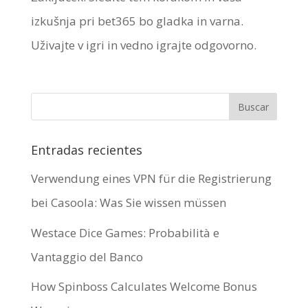
izkušnja pri bet365 bo gladka in varna.
Uživajte v igri in vedno igrajte odgovorno.
Entradas recientes
Verwendung eines VPN für die Registrierung
bei Casoola: Was Sie wissen müssen
Westace Dice Games: Probabilità e
Vantaggio del Banco
How Spinboss Calculates Welcome Bonus