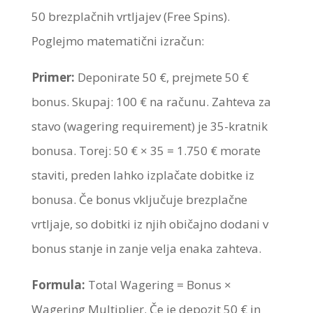
50 brezplačnih vrtljajev (Free Spins).
Poglejmo matematični izračun:
Primer:
Deponirate 50 €, prejmete 50 €
bonus. Skupaj: 100 € na računu. Zahteva za
stavo (wagering requirement) je 35-kratnik
bonusa. Torej: 50 € × 35 = 1.750 € morate
staviti, preden lahko izplačate dobitke iz
bonusa. Če bonus vključuje brezplačne
vrtljaje, so dobitki iz njih običajno dodani v
bonus stanje in zanje velja enaka zahteva.
Formula:
Total Wagering = Bonus ×
Wagering Multiplier. Če je depozit 50 € in