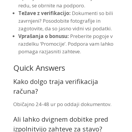
redu, se obrnite na podporo.
Težave z verifikacijo:
Dokumenti so bili
zavrnjeni? Posodobite fotografije in
zagotovite, da so jasno vidni vsi podatki.
Vprašanja o bonusu:
Preberite pogoje v
razdelku ‘Promocije’. Podpora vam lahko
pomaga razjasniti zahteve.
Quick Answers
Kako dolgo traja verifikacija
računa?
Običajno 24-48 ur po oddaji dokumentov.
Ali lahko dvignem dobitke pred
izpolnitvijo zahteve za stavo?