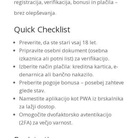
registracija, verifikacija, bonusi in plačila –
brez olepševanja.
Quick Checklist
Preverite, da ste stari vsaj 18 let.
Pripravite osebni dokument (osebna
izkaznica ali potni list) za verifikacijo.
Izberite način plačila: kreditna kartica, e-
denarnica ali bančno nakazilo.
Preberite pogoje bonusa – posebej zahteve
glede stav.
Namestite aplikacijo kot PWA iz brskalnika
za lažji dostop.
Omogočite dvofaktorsko avtentikacijo
(2FA) za večjo varnost.