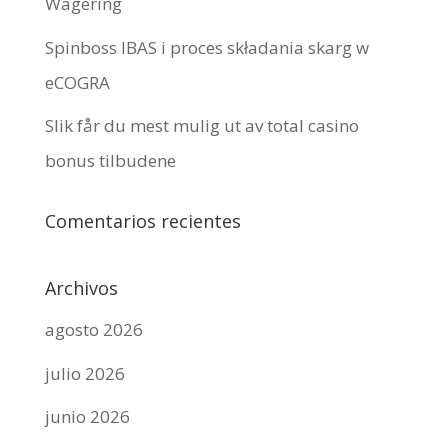
Wagering
Spinboss IBAS i proces składania skarg w
eCOGRA
Slik får du mest mulig ut av total casino
bonus tilbudene
Comentarios recientes
Archivos
agosto 2026
julio 2026
junio 2026