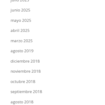
junio 2025
mayo 2025
abril 2025
marzo 2025
agosto 2019
diciembre 2018
noviembre 2018
octubre 2018
septiembre 2018
agosto 2018