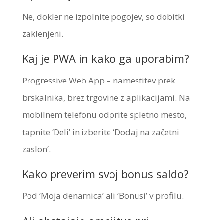
Ne, dokler ne izpolnite pogojev, so dobitki
zaklenjeni.
Kaj je PWA in kako ga uporabim?
Progressive Web App – namestitev prek
brskalnika, brez trgovine z aplikacijami. Na
mobilnem telefonu odprite spletno mesto,
tapnite ‘Deli’ in izberite ‘Dodaj na začetni
zaslon’.
Kako preverim svoj bonus saldo?
Pod ‘Moja denarnica’ ali ‘Bonusi’ v profilu.