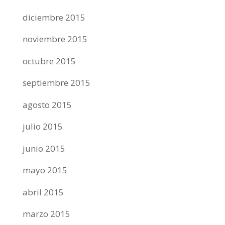
diciembre 2015
noviembre 2015
octubre 2015
septiembre 2015
agosto 2015
julio 2015
junio 2015
mayo 2015
abril 2015
marzo 2015