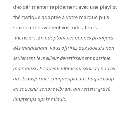
d’expérimenter rapidement avec une playlist
thématique adaptée à votre marque puis
suivre attentivement vos indicateurs
financiers.
En adoptant ces bonnes pratiques
dès maintenant, vous offrirez aux joueurs non
seulement le meilleur divertissement possible
mais aussi LE cadeau ultime au seuil du nouvel
an : transformer chaque spin ou chaque coup
en souvenir sonore vibrant qui restera gravé
longtemps après minuit.