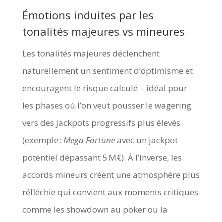
Émotions induites par les
tonalités majeures vs mineures
Les tonalités majeures déclenchent
naturellement un sentiment d’optimisme et
encouragent le risque calculé – idéal pour
les phases où l’on veut pousser le wagering
vers des jackpots progressifs plus élevés
(exemple :
Mega Fortune
avec un jackpot
potentiel dépassant 5 M€). À l’inverse, les
accords mineurs créent une atmosphère plus
réfléchie qui convient aux moments critiques
comme les showdown au poker ou la