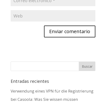
Entradas recientes
Verwendung eines VPN für die Registrierung
bei Casoola: Was Sie wissen müssen