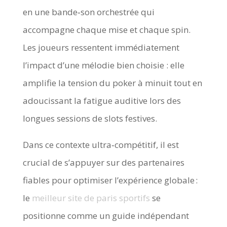
en une bande‑son orchestrée qui
accompagne chaque mise et chaque spin.
Les joueurs ressentent immédiatement
l’impact d’une mélodie bien choisie : elle
amplifie la tension du poker à minuit tout en
adoucissant la fatigue auditive lors des
longues sessions de slots festives.
Dans ce contexte ultra‑compétitif, il est
crucial de s’appuyer sur des partenaires
fiables pour optimiser l’expérience globale :
le
meilleur site de paris sportifs
se
positionne comme un guide indépendant