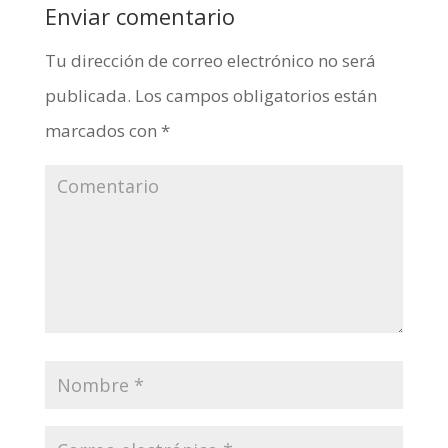
Enviar comentario
Tu dirección de correo electrónico no será
publicada.
Los campos obligatorios están
marcados con
*