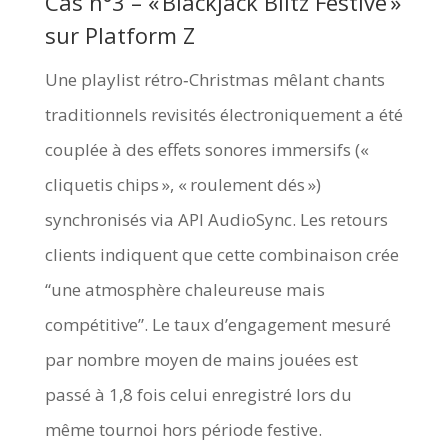
Cas n°3 – « Blackjack Blitz Festive »
sur Platform Z
Une playlist rétro‐Christmas mêlant chants
traditionnels revisités électroniquement a été
couplée à des effets sonores immersifs («
cliquetis chips », « roulement dés »)
synchronisés via API AudioSync. Les retours
clients indiquent que cette combinaison crée
“une atmosphère chaleureuse mais
compétitive”. Le taux d’engagement mesuré
par nombre moyen de mains jouées est
passé à 1,8 fois celui enregistré lors du
même tournoi hors période festive.