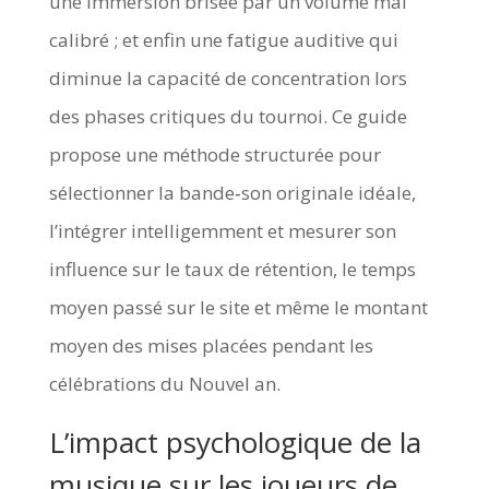
une immersion brisée par un volume mal
calibré ; et enfin une fatigue auditive qui
diminue la capacité de concentration lors
des phases critiques du tournoi. Ce guide
propose une méthode structurée pour
sélectionner la bande‑son originale idéale,
l’intégrer intelligemment et mesurer son
influence sur le taux de rétention, le temps
moyen passé sur le site et même le montant
moyen des mises placées pendant les
célébrations du Nouvel an.
L’impact psychologique de la
musique sur les joueurs de