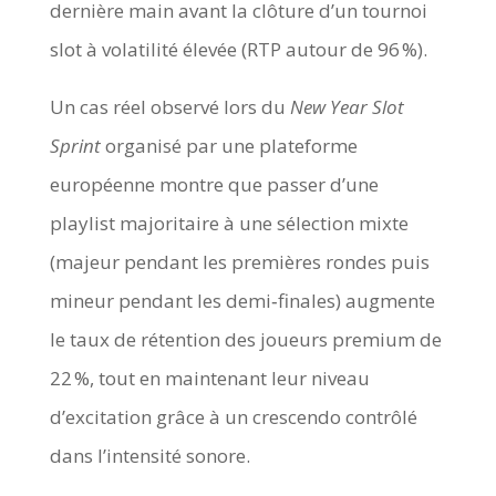
dernière main avant la clôture d’un tournoi
slot à volatilité élevée (RTP autour de 96 %).
Un cas réel observé lors du
New Year Slot
Sprint
organisé par une plateforme
européenne montre que passer d’une
playlist majoritaire à une sélection mixte
(majeur pendant les premières rondes puis
mineur pendant les demi‑finales) augmente
le taux de rétention des joueurs premium de
22 %, tout en maintenant leur niveau
d’excitation grâce à un crescendo contrôlé
dans l’intensité sonore.