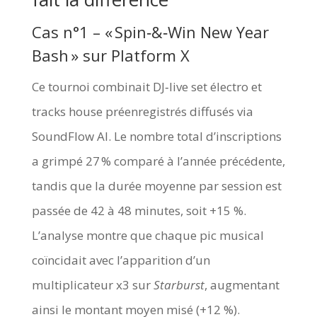
Cas n°1 – « Spin‑&‑Win New Year
Bash » sur Platform X
Ce tournoi combinait DJ‑live set électro et
tracks house préenregistrés diffusés via
SoundFlow AI. Le nombre total d’inscriptions
a grimpé 27 % comparé à l’année précédente,
tandis que la durée moyenne par session est
passée de 42 à 48 minutes, soit +15 %.
L’analyse montre que chaque pic musical
coïncidait avec l’apparition d’un
multiplicateur x3 sur
Starburst
, augmentant
ainsi le montant moyen misé (+12 %).