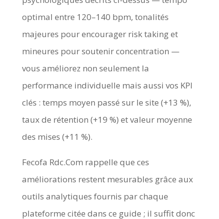
optimal entre 120–140 bpm, tonalités
majeures pour encourager risk taking et
mineures pour soutenir concentration —
vous améliorez non seulement la
performance individuelle mais aussi vos KPI
clés : temps moyen passé sur le site (+13 %),
taux de rétention (+19 %) et valeur moyenne
des mises (+11 %).
Fecofa Rdc.Com rappelle que ces
améliorations restent mesurables grâce aux
outils analytiques fournis par chaque
plateforme citée dans ce guide ; il suffit donc