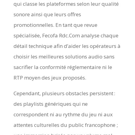
qui classe les plateformes selon leur qualité
sonore ainsi que leurs offres
promotionnelles. En tant que revue
spécialisée, Fecofa Rdc.Com analyse chaque
détail technique afin d’aider les opérateurs à
choisir les meilleures solutions audio sans
sacrifier la conformité réglementaire ni le
RTP moyen des jeux proposés.
Cependant, plusieurs obstacles persistent :
des playlists génériques qui ne
correspondent ni au rythme du jeu ni aux
attentes culturelles du public francophone ;