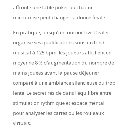
affronte une table poker où chaque
micro‑mise peut changer la donne finale.
En pratique, lorsqu’un tournoi Live‑Dealer
organise ses qualifications sous un fond
musical à 125 bpm, les joueurs affichent en
moyenne 8 % d’augmentation du nombre de
mains jouées avant la pause déjeuner
comparé à une ambiance silencieuse ou trop
lente. Le secret réside dans l’équilibre entre
stimulation rythmique et espace mental
pour analyser les cartes ou les rouleaux
virtuels.