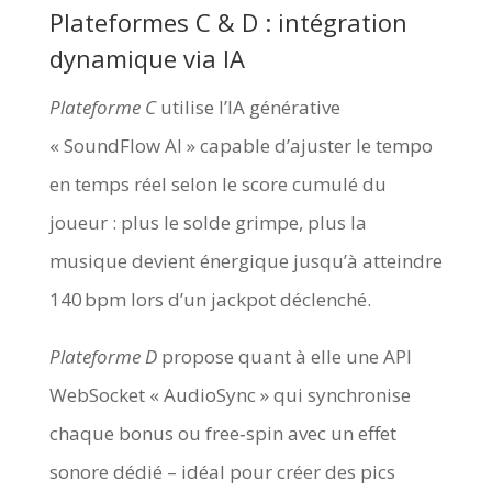
Plateformes C & D : intégration
dynamique via IA
Plateforme C
utilise l’IA générative
« SoundFlow AI » capable d’ajuster le tempo
en temps réel selon le score cumulé du
joueur : plus le solde grimpe, plus la
musique devient énergique jusqu’à atteindre
140 bpm lors d’un jackpot déclenché.
Plateforme D
propose quant à elle une API
WebSocket « AudioSync » qui synchronise
chaque bonus ou free‑spin avec un effet
sonore dédié – idéal pour créer des pics