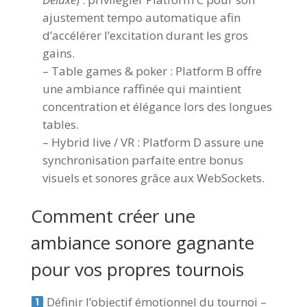
ajustement tempo automatique afin
d’accélérer l’excitation durant les gros
gains.
– Table games & poker : Platform B offre
une ambiance raffinée qui maintient
concentration et élégance lors des longues
tables.
– Hybrid live / VR : Platform D assure une
synchronisation parfaite entre bonus
visuels et sonores grâce aux WebSockets.
Comment créer une
ambiance sonore gagnante
pour vos propres tournois
Définir l’objectif émotionnel du tournoi –