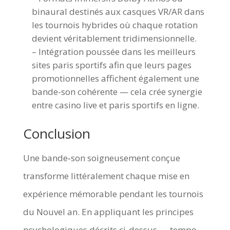
binaural destinés aux casques VR/AR dans
les tournois hybrides où chaque rotation
devient véritablement tridimensionnelle.
– Intégration poussée dans les meilleurs
sites paris sportifs afin que leurs pages
promotionnelles affichent également une
bande-son cohérente — cela crée synergie
entre casino live et paris sportifs en ligne.
Conclusion
Une bande‑son soigneusement conçue
transforme littéralement chaque mise en
expérience mémorable pendant les tournois
du Nouvel an. En appliquant les principes
psychologiques décrits ci-dessus — tempo