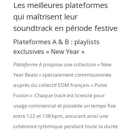
Les meilleures plateformes
qui maîtrisent leur
soundtrack en période festive
Plateformes A & B : playlists
exclusives « New Year »
Plateforme A
propose une collection « New
Year Beats » spécialement commissionnée
auprès du collectif EDM français « Pulse
Fusion ». Chaque track est licencié pour
usage commercial et possède un tempo fixe
entre 122 et 138 bpm, assurant ainsi une
cohérence rythmique pendant toute la durée