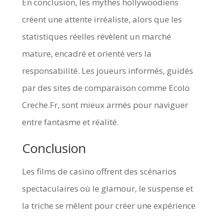
En conclusion, les mythes hollywoodiens
créent une attente irréaliste, alors que les
statistiques réelles révèlent un marché
mature, encadré et orienté vers la
responsabilité. Les joueurs informés, guidés
par des sites de comparaison comme Ecolo
Creche.Fr, sont mieux armés pour naviguer
entre fantasme et réalité.
Conclusion
Les films de casino offrent des scénarios
spectaculaires où le glamour, le suspense et
la triche se mêlent pour créer une expérience