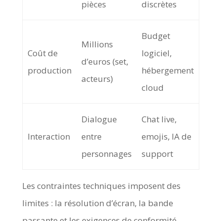
pièces
discrètes
Budget
Millions
Coût de
logiciel,
d’euros (set,
production
hébergement
acteurs)
cloud
Dialogue
Chat live,
Interaction
entre
emojis, IA de
personnages
support
Les contraintes techniques imposent des
limites : la résolution d’écran, la bande
passante et les exigences de conformité