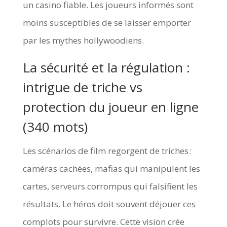
un casino fiable. Les joueurs informés sont
moins susceptibles de se laisser emporter
par les mythes hollywoodiens.
La sécurité et la régulation :
intrigue de triche vs
protection du joueur en ligne
(340 mots)
Les scénarios de film regorgent de triches :
caméras cachées, mafias qui manipulent les
cartes, serveurs corrompus qui falsifient les
résultats. Le héros doit souvent déjouer ces
complots pour survivre. Cette vision crée