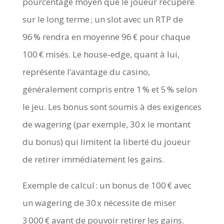
pourcentage moyen que le joueur récupère
sur le long terme ; un slot avec un RTP de
96 % rendra en moyenne 96 € pour chaque
100 € misés. Le house‑edge, quant à lui,
représente l’avantage du casino,
généralement compris entre 1 % et 5 % selon
le jeu. Les bonus sont soumis à des exigences
de wagering (par exemple, 30 x le montant
du bonus) qui limitent la liberté du joueur
de retirer immédiatement les gains.
Exemple de calcul : un bonus de 100 € avec
un wagering de 30 x nécessite de miser
3 000 € avant de pouvoir retirer les gains.