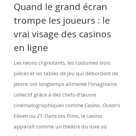
Quand le grand écran
trompe les joueurs : le
vrai visage des casinos
en ligne
Les néons clignotants, les costumes trois
pièces et les tables de jeu qui débordent de
jetons ont longtemps alimenté l’imaginaire
collectif grâce à des chefs‑d’œuvre
cinématographiques comme
Casino
,
Ocean’s
Eleven
ou
21
. Dans ces films, le casino
apparaît comme un théâtre du luxe où