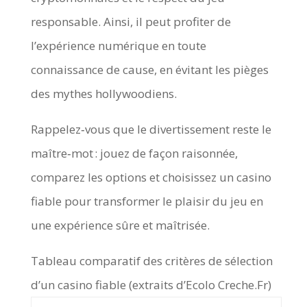
responsable. Ainsi, il peut profiter de
l’expérience numérique en toute
connaissance de cause, en évitant les pièges
des mythes hollywoodiens.
Rappelez‑vous que le divertissement reste le
maître‑mot : jouez de façon raisonnée,
comparez les options et choisissez un casino
fiable pour transformer le plaisir du jeu en
une expérience sûre et maîtrisée.
Tableau comparatif des critères de sélection
d’un casino fiable (extraits d’Ecolo Creche.Fr)