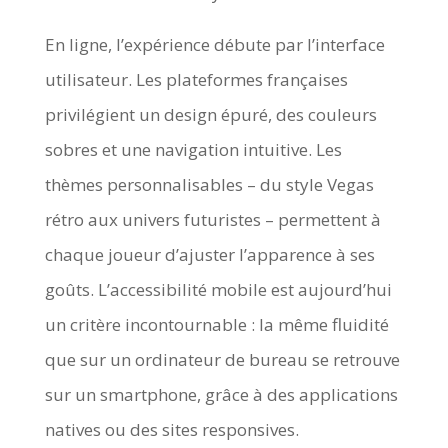
En ligne, l’expérience débute par l’interface
utilisateur. Les plateformes françaises
privilégient un design épuré, des couleurs
sobres et une navigation intuitive. Les
thèmes personnalisables – du style Vegas
rétro aux univers futuristes – permettent à
chaque joueur d’ajuster l’apparence à ses
goûts. L’accessibilité mobile est aujourd’hui
un critère incontournable : la même fluidité
que sur un ordinateur de bureau se retrouve
sur un smartphone, grâce à des applications
natives ou des sites responsives.