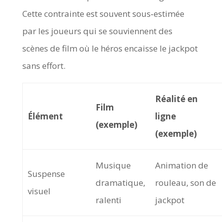
Cette contrainte est souvent sous‑estimée
par les joueurs qui se souviennent des
scènes de film où le héros encaisse le jackpot
sans effort.
Réalité en
Film
Élément
ligne
(exemple)
(exemple)
Musique
Animation de
Suspense
dramatique,
rouleau, son de
visuel
ralenti
jackpot