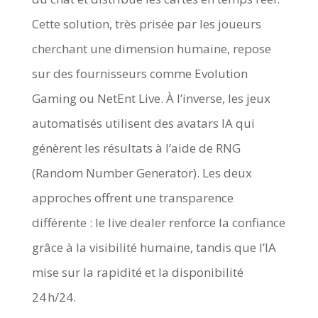
Cette solution, très prisée par les joueurs
cherchant une dimension humaine, repose
sur des fournisseurs comme Evolution
Gaming ou NetEnt Live. À l’inverse, les jeux
automatisés utilisent des avatars IA qui
génèrent les résultats à l’aide de RNG
(Random Number Generator). Les deux
approches offrent une transparence
différente : le live dealer renforce la confiance
grâce à la visibilité humaine, tandis que l’IA
mise sur la rapidité et la disponibilité
24 h/24.