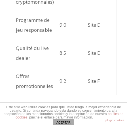
cryptomonnaies)
Programme de
9,0
Site D
jeu responsable
Qualité du live
8,5
Site E
dealer
Offres
9,2
Site F
promotionnelles
Este sitio web utiliza cookies para que usted tenga la mejor experiencia de
usuario. Si continúa navegando está dando su consentimiento para la
aceptación de las mencionadas cookies y la aceptación de nuestra
política de
cookies
, pinche el enlace para mayor información.
plugin cookies
ACEPTAR