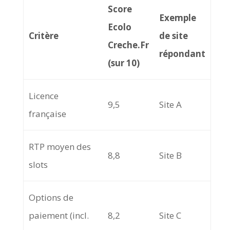
Score
Exemple
Ecolo
Critère
de site
Creche.Fr
répondant
(sur 10)
Licence
9,5
Site A
française
RTP moyen des
8,8
Site B
slots
Options de
paiement (incl.
8,2
Site C