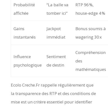
Probabilité
“La balle va
RTP 96 %,
affichée
tomber ici”
house‑edge 4 %
Gains
Jackpot
Bonus soumis à
instantanés
immédiat
wagering 30 x
Compréhension
Influence
Sentiment
des
psychologique
de destin
mathématiques
Ecolo Creche.Fr rappelle régulièrement que
la transparence des RTP et des conditions de
mise est un critère essentiel pour identifier