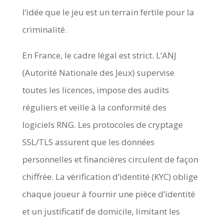
l’idée que le jeu est un terrain fertile pour la
criminalité.
En France, le cadre légal est strict. L’ANJ
(Autorité Nationale des Jeux) supervise
toutes les licences, impose des audits
réguliers et veille à la conformité des
logiciels RNG. Les protocoles de cryptage
SSL/TLS assurent que les données
personnelles et financières circulent de façon
chiffrée. La vérification d’identité (KYC) oblige
chaque joueur à fournir une pièce d’identité
et un justificatif de domicile, limitant les