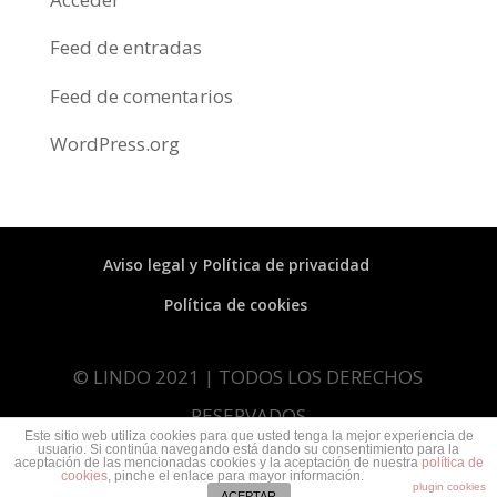
Feed de entradas
Feed de comentarios
WordPress.org
Aviso legal y Política de privacidad
Política de cookies
© LINDO 2021 | TODOS LOS DERECHOS
RESERVADOS
Este sitio web utiliza cookies para que usted tenga la mejor experiencia de
usuario. Si continúa navegando está dando su consentimiento para la
aceptación de las mencionadas cookies y la aceptación de nuestra
política de
cookies
, pinche el enlace para mayor información.
Web diseñada por
cristinaferris
plugin cookies
ACEPTAR