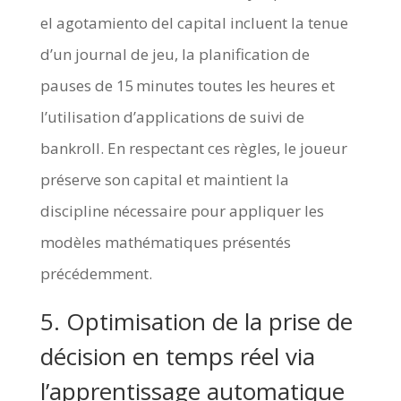
el agotamiento del capital incluent la tenue
d’un journal de jeu, la planification de
pauses de 15 minutes toutes les heures et
l’utilisation d’applications de suivi de
bankroll. En respectant ces règles, le joueur
préserve son capital et maintient la
discipline nécessaire pour appliquer les
modèles mathématiques présentés
précédemment.
5. Optimisation de la prise de
décision en temps réel via
l’apprentissage automatique