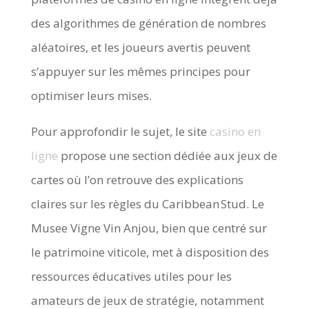
des algorithmes de génération de nombres
aléatoires, et les joueurs avertis peuvent
s’appuyer sur les mêmes principes pour
optimiser leurs mises.
Pour approfondir le sujet, le site
casino en
ligne
propose une section dédiée aux jeux de
cartes où l’on retrouve des explications
claires sur les règles du Caribbean Stud. Le
Musee Vigne Vin Anjou, bien que centré sur
le patrimoine viticole, met à disposition des
ressources éducatives utiles pour les
amateurs de jeux de stratégie, notamment