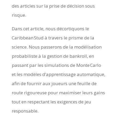
des articles sur la prise de décision sous
risque.
Dans cet article, nous décortiquons le
Caribbean Stud à travers le prisme de la
science. Nous passerons de la modélisation
probabiliste à la gestion de bankroll, en
passant par les simulations de Monte Carlo
et les modèles d’apprentissage automatique,
afin de fournir aux joueurs une feuille de
route rigoureuse pour maximiser leurs gains
tout en respectant les exigences de jeu
responsable.