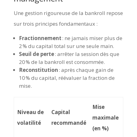
Une gestion rigoureuse de la bankroll repose
sur trois principes fondamentaux :
Fractionnement
: ne jamais miser plus de
2 % du capital total sur une seule main.
Seuil de perte
: arrêter la session dès que
20 % de la bankroll est consommée.
Reconstitution
: après chaque gain de
10 % du capital, réévaluer la fraction de
mise.
Mise
Niveau de
Capital
maximale
volatilité
recommandé
(en %)