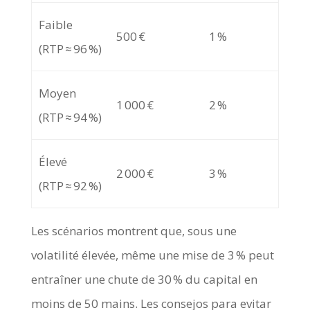
Faible
500 €
1 %
(RTP ≈ 96 %)
Moyen
1 000 €
2 %
(RTP ≈ 94 %)
Élevé
2 000 €
3 %
(RTP ≈ 92 %)
Les scénarios montrent que, sous une
volatilité élevée, même une mise de 3 % peut
entraîner une chute de 30 % du capital en
moins de 50 mains. Les consejos para evitar