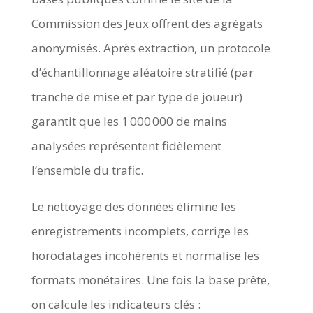
Commission des Jeux offrent des agrégats
anonymisés. Après extraction, un protocole
d’échantillonnage aléatoire stratifié (par
tranche de mise et par type de joueur)
garantit que les 1 000 000 de mains
analysées représentent fidèlement
l’ensemble du trafic.
Le nettoyage des données élimine les
enregistrements incomplets, corrige les
horodatages incohérents et normalise les
formats monétaires. Une fois la base prête,
on calcule les indicateurs clés :