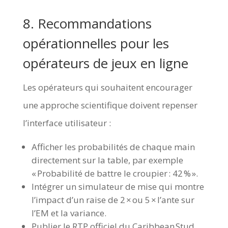
8. Recommandations
opérationnelles pour les
opérateurs de jeux en ligne
Les opérateurs qui souhaitent encourager
une approche scientifique doivent repenser
l’interface utilisateur :
Afficher les probabilités de chaque main
directement sur la table, par exemple
« Probabilité de battre le croupier : 42 % ».
Intégrer un simulateur de mise qui montre
l’impact d’un raise de 2 × ou 5 × l’ante sur
l’EM et la variance.
Publier le RTP officiel du Caribbean Stud