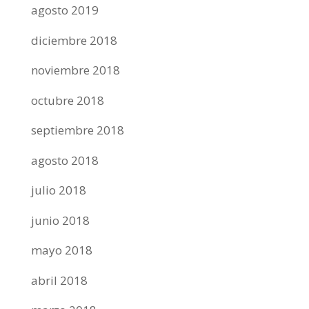
agosto 2019
diciembre 2018
noviembre 2018
octubre 2018
septiembre 2018
agosto 2018
julio 2018
junio 2018
mayo 2018
abril 2018