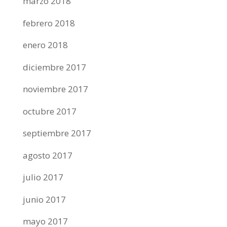
marzo 2018
febrero 2018
enero 2018
diciembre 2017
noviembre 2017
octubre 2017
septiembre 2017
agosto 2017
julio 2017
junio 2017
mayo 2017