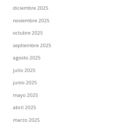
diciembre 2025
noviembre 2025
octubre 2025
septiembre 2025
agosto 2025
julio 2025
junio 2025
mayo 2025
abril 2025
marzo 2025