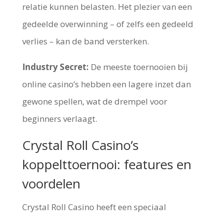
relatie kunnen belasten. Het plezier van een
gedeelde overwinning – of zelfs een gedeeld
verlies – kan de band versterken.
Industry Secret:
De meeste toernooien bij
online casino’s hebben een lagere inzet dan
gewone spellen, wat de drempel voor
beginners verlaagt.
Crystal Roll Casino’s
koppelttoernooi: features en
voordelen
Crystal Roll Casino heeft een speciaal