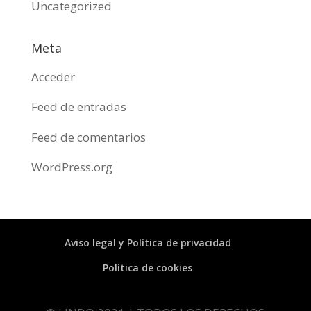
Uncategorized
Meta
Acceder
Feed de entradas
Feed de comentarios
WordPress.org
Aviso legal y Política de privacidad
Política de cookies