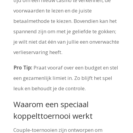
tijd om een nieuw casino te verkennen, de
voorwaarden te lezen en de juiste
betaalmethode te kiezen. Bovendien kan het
spannend zijn om met je geliefde te gokken;
je wilt niet dat één van jullie een onverwachte
verlieservaring heeft.
Pro Tip:
Praat vooraf over een budget en stel
een gezamenlijk limiet in. Zo blijft het spel
leuk en behoudt je de controle.
Waarom een speciaal
koppelttoernooi werkt
Couple‑toernooien zijn ontworpen om