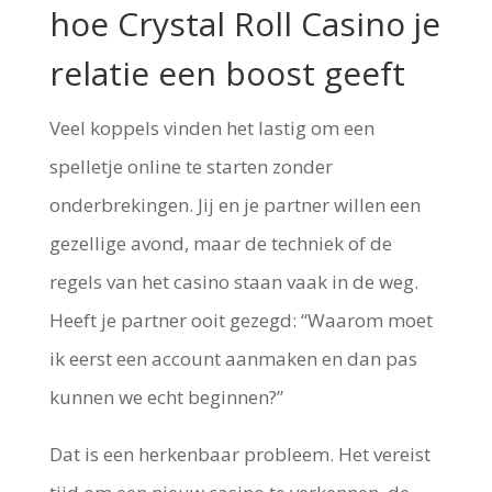
hoe Crystal Roll Casino je
relatie een boost geeft
Veel koppels vinden het lastig om een
spelletje online te starten zonder
onderbrekingen. Jij en je partner willen een
gezellige avond, maar de techniek of de
regels van het casino staan vaak in de weg.
Heeft je partner ooit gezegd: “Waarom moet
ik eerst een account aanmaken en dan pas
kunnen we echt beginnen?”
Dat is een herkenbaar probleem. Het vereist