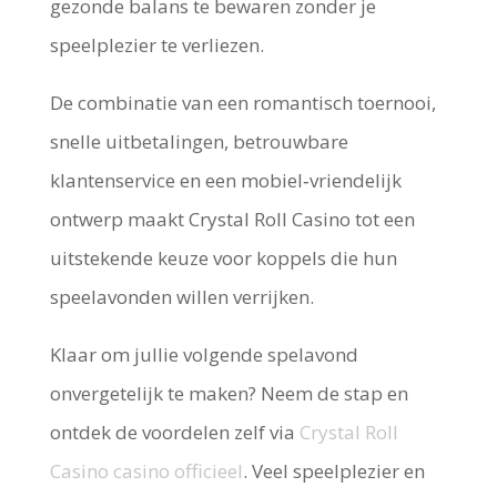
gezonde balans te bewaren zonder je
speelplezier te verliezen.
De combinatie van een romantisch toernooi,
snelle uitbetalingen, betrouwbare
klantenservice en een mobiel‑vriendelijk
ontwerp maakt Crystal Roll Casino tot een
uitstekende keuze voor koppels die hun
speelavonden willen verrijken.
Klaar om jullie volgende spelavond
onvergetelijk te maken? Neem de stap en
ontdek de voordelen zelf via
Crystal Roll
Casino casino officieel
. Veel speelplezier en