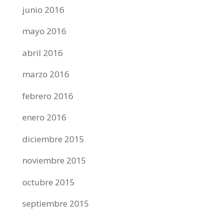
junio 2016
mayo 2016
abril 2016
marzo 2016
febrero 2016
enero 2016
diciembre 2015
noviembre 2015
octubre 2015
septiembre 2015