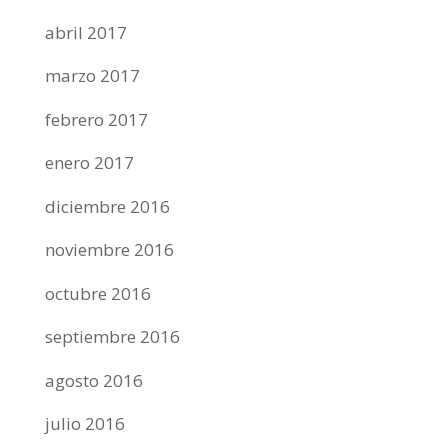
abril 2017
marzo 2017
febrero 2017
enero 2017
diciembre 2016
noviembre 2016
octubre 2016
septiembre 2016
agosto 2016
julio 2016