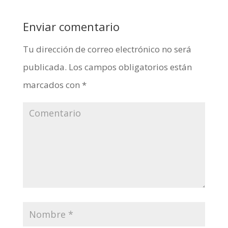
Enviar comentario
Tu dirección de correo electrónico no será
publicada.
Los campos obligatorios están
marcados con
*