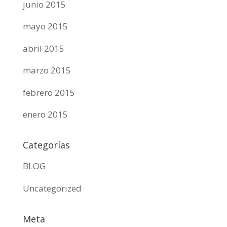
junio 2015
mayo 2015
abril 2015
marzo 2015
febrero 2015
enero 2015
Categorías
BLOG
Uncategorized
Meta