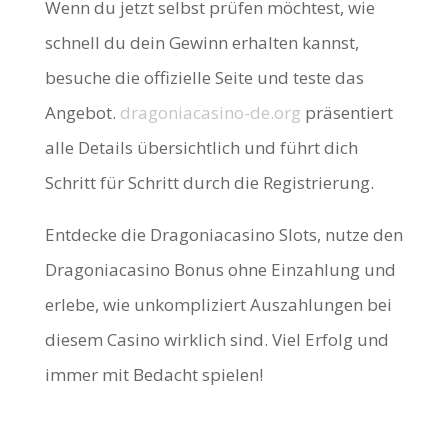
Wenn du jetzt selbst prüfen möchtest, wie
schnell du dein Gewinn erhalten kannst,
besuche die offizielle Seite und teste das
Angebot.
dragoniacasino-de.org
präsentiert
alle Details übersichtlich und führt dich
Schritt für Schritt durch die Registrierung.
Entdecke die Dragoniacasino Slots, nutze den
Dragoniacasino Bonus ohne Einzahlung und
erlebe, wie unkompliziert Auszahlungen bei
diesem Casino wirklich sind. Viel Erfolg und
immer mit Bedacht spielen!