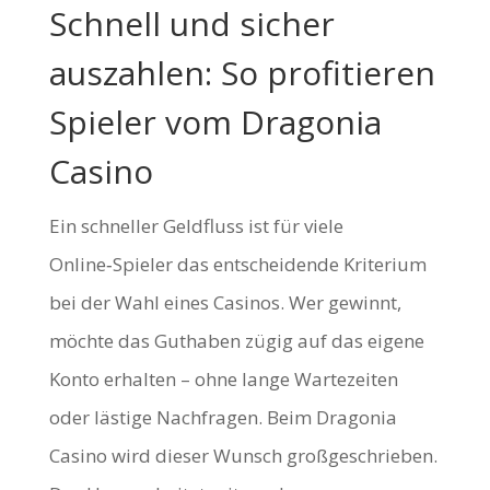
Schnell und sicher
auszahlen: So profitieren
Spieler vom Dragonia
Casino
Ein schneller Geldfluss ist für viele
Online‑Spieler das entscheidende Kriterium
bei der Wahl eines Casinos. Wer gewinnt,
möchte das Guthaben zügig auf das eigene
Konto erhalten – ohne lange Wartezeiten
oder lästige Nachfragen. Beim Dragonia
Casino wird dieser Wunsch großgeschrieben.