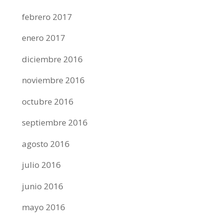
febrero 2017
enero 2017
diciembre 2016
noviembre 2016
octubre 2016
septiembre 2016
agosto 2016
julio 2016
junio 2016
mayo 2016