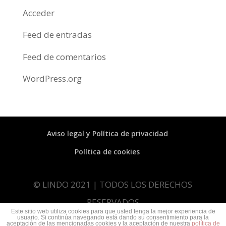
Acceder
Feed de entradas
Feed de comentarios
WordPress.org
Aviso legal y Política de privacidad
Política de cookies
© LINDO 2021 | TODOS LOS DERECHOS
RESERVADOS
Este sitio web utiliza cookies para que usted tenga la mejor experiencia de
usuario. Si continúa navegando está dando su consentimiento para la
aceptación de las mencionadas cookies y la aceptación de nuestra
política de