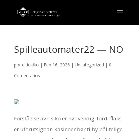
Spilleautomater22 — NO
por
eltiokiko
|
Feb 16, 2026
|
Uncategorized
|
0
Comentarios
Forståelse av risiko er nødvendig, fordi flaks
er uforutsigbar. Kasinoer bør tilby pålitelige