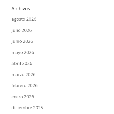
Archivos
agosto 2026
julio 2026
junio 2026
mayo 2026
abril 2026
marzo 2026
febrero 2026
enero 2026
diciembre 2025