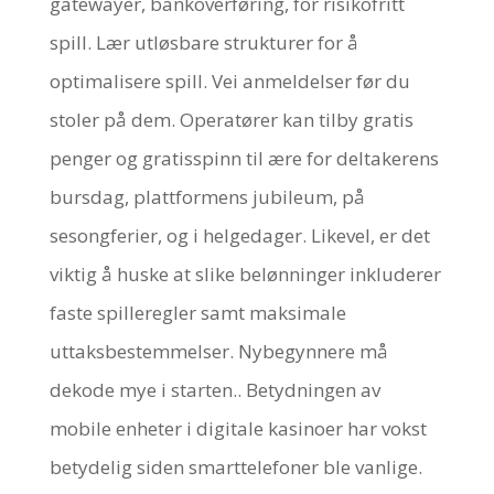
gatewayer, bankoverføring, for risikofritt
spill. Lær utløsbare strukturer for å
optimalisere spill. Vei anmeldelser før du
stoler på dem. Operatører kan tilby gratis
penger og gratisspinn til ære for deltakerens
bursdag, plattformens jubileum, på
sesongferier, og i helgedager. Likevel, er det
viktig å huske at slike belønninger inkluderer
faste spilleregler samt maksimale
uttaksbestemmelser. Nybegynnere må
dekode mye i starten.. Betydningen av
mobile enheter i digitale kasinoer har vokst
betydelig siden smarttelefoner ble vanlige.