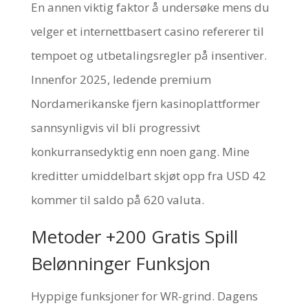
En annen viktig faktor å undersøke mens du
velger et internettbasert casino refererer til
tempoet og utbetalingsregler på insentiver.
Innenfor 2025, ledende premium
Nordamerikanske fjern kasinoplattformer
sannsynligvis vil bli progressivt
konkurransedyktig enn noen gang. Mine
kreditter umiddelbart skjøt opp fra USD 42
kommer til saldo på 620 valuta.
Metoder +200 Gratis Spill
Belønninger Funksjon
Hyppige funksjoner for WR-grind. Dagens