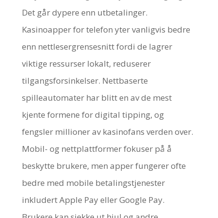
Det går dypere enn utbetalinger.
Kasinoapper for telefon yter vanligvis bedre
enn nettlesergrensesnitt fordi de lagrer
viktige ressurser lokalt, reduserer
tilgangsforsinkelser. Nettbaserte
spilleautomater har blitt en av de mest
kjente formene for digital tipping, og
fengsler millioner av kasinofans verden over.
Mobil- og nettplattformer fokuser på å
beskytte brukere, men apper fungerer ofte
bedre med mobile betalingstjenester
inkludert Apple Pay eller Google Pay.
Brukere kan sjekke ut hjul og andre