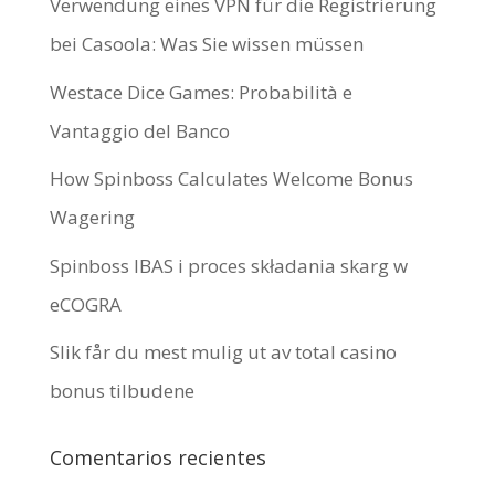
Verwendung eines VPN für die Registrierung
bei Casoola: Was Sie wissen müssen
Westace Dice Games: Probabilità e
Vantaggio del Banco
How Spinboss Calculates Welcome Bonus
Wagering
Spinboss IBAS i proces składania skarg w
eCOGRA
Slik får du mest mulig ut av total casino
bonus tilbudene
Comentarios recientes