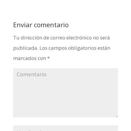
Enviar comentario
Tu dirección de correo electrónico no será
publicada.
Los campos obligatorios están
marcados con
*