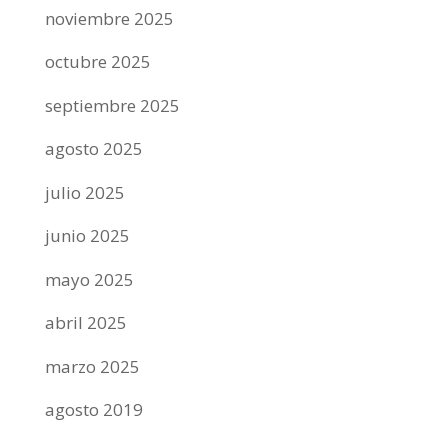
noviembre 2025
octubre 2025
septiembre 2025
agosto 2025
julio 2025
junio 2025
mayo 2025
abril 2025
marzo 2025
agosto 2019