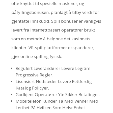
ofte knyttet til spesielle maskiner; og
påfyllingsbonusen, planlagt å tilby verdi for
gjentatte innskudd. Spill bonuser er vanligvis
levert fra internettbasert operatører brukt
som en metode å belønne det kasinoets
klienter. VR-spillplattformer ekspanderer,
gjør online spilling fysisk.
Regulert Leverandører Levere Legitim
Progressive Regler.
Lisensiert Nettsteder Levere Rettferdig
Katalog Policyer.
Godkjent Operatører Yte Sikker Betalinger.
Mobiltelefon Kunder Ta Med Venner Med
Letthet På Hvilken Som Helst Enhet.