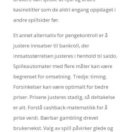
kasinotitler som de aldri engang oppdaget i
andre spillsider før.
Et annet alternativ for pengekontroll er å
justere innsatser til bankroll, der
innsatsstørrelsen justeres i henhold til saldo.
Spilleautomater med flere måter kan være
begrenset for omsetning. Tredje: timing.
Forsinkelser kan være optimalt for bedre
priser. Prisene justeres stadig, så deltakelse
er alt. Forstå cashback-matematikk for å
prise verdi. Bærbar gambling drevet
brukervekst. Valg av spill påvirker glede og