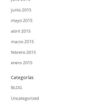
junio 2015
mayo 2015
abril 2015
marzo 2015
febrero 2015
enero 2015
Categorías
BLOG
Uncategorized