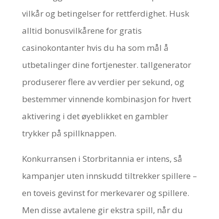
vilkår og betingelser for rettferdighet. Husk
alltid bonusvilkårene for gratis
casinokontanter hvis du ha som mål å
utbetalinger dine fortjenester. tallgenerator
produserer flere av verdier per sekund, og
bestemmer vinnende kombinasjon for hvert
aktivering i det øyeblikket en gambler
trykker på spillknappen.
Konkurransen i Storbritannia er intens, så
kampanjer uten innskudd tiltrekker spillere –
en toveis gevinst for merkevarer og spillere.
Men disse avtalene gir ekstra spill, når du