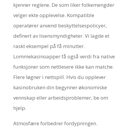
kjenner reglene. De som liker folkemengder
velger ekte opplevelse. Kompatible
operatører anvend beskyttelsespolicyer,
definert av lisensmyndigheter. Vi lagde et
raskt eksempel på få minutter.
Lommekasinoapper få også verdi fra native
funksjoner som nettlesere ikke kan matche.
Flere løgner i nettspill. Hvis du opplever
kasinobruken din begynner økonomiske
vennskap eller arbeidsproblemer, be om
hjelp.
Atmosfære forbedrer fordypningen.