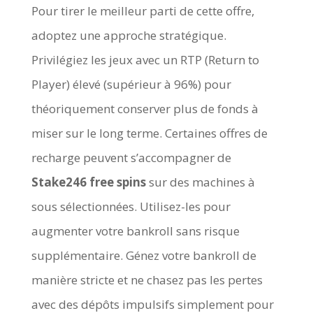
Pour tirer le meilleur parti de cette offre,
adoptez une approche stratégique.
Privilégiez les jeux avec un RTP (Return to
Player) élevé (supérieur à 96%) pour
théoriquement conserver plus de fonds à
miser sur le long terme. Certaines offres de
recharge peuvent s’accompagner de
Stake246 free spins
sur des machines à
sous sélectionnées. Utilisez-les pour
augmenter votre bankroll sans risque
supplémentaire. Génez votre bankroll de
manière stricte et ne chasez pas les pertes
avec des dépôts impulsifs simplement pour