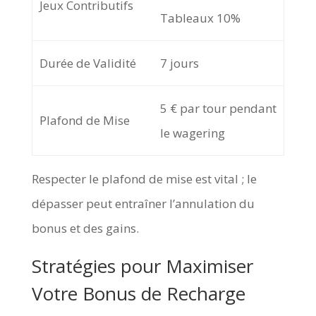
Jeux Contributifs
Tableaux 10%
Durée de Validité
7 jours
5 € par tour pendant
Plafond de Mise
le wagering
Respecter le plafond de mise est vital ; le
dépasser peut entraîner l’annulation du
bonus et des gains.
Stratégies pour Maximiser
Votre Bonus de Recharge