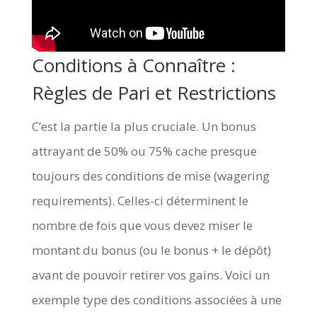
Conditions à Connaître :
Règles de Pari et Restrictions
C’est la partie la plus cruciale. Un bonus
attrayant de 50% ou 75% cache presque
toujours des conditions de mise (wagering
requirements). Celles-ci déterminent le
nombre de fois que vous devez miser le
montant du bonus (ou le bonus + le dépôt)
avant de pouvoir retirer vos gains. Voici un
exemple type des conditions associées à une