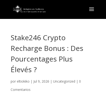
Stake246 Crypto
Recharge Bonus : Des
Pourcentages Plus
Élevés ?
por
eltiokiko
|
Jul 9, 2026
|
Uncategorized
|
0
Comentarios