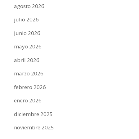
agosto 2026
julio 2026
junio 2026
mayo 2026
abril 2026
marzo 2026
febrero 2026
enero 2026
diciembre 2025
noviembre 2025