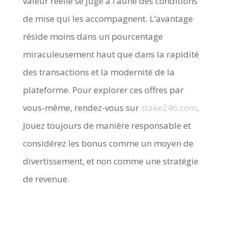
valeur réelle se juge à l’aune des conditions
de mise qui les accompagnent. L’avantage
réside moins dans un pourcentage
miraculeusement haut que dans la rapidité
des transactions et la modernité de la
plateforme. Pour explorer ces offres par
vous-même, rendez-vous sur
stake246.com
.
Jouez toujours de manière responsable et
considérez les bonus comme un moyen de
divertissement, et non comme une stratégie
de revenue.