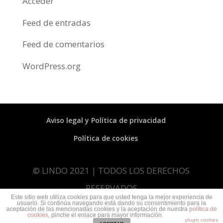
Acceder
Feed de entradas
Feed de comentarios
WordPress.org
Aviso legal y Política de privacidad
Política de cookies
© LINDO 2021 | TODOS LOS DERECHOS
RESERVADOS
Este sitio web utiliza cookies para que usted tenga la mejor experiencia de
usuario. Si continúa navegando está dando su consentimiento para la
aceptación de las mencionadas cookies y la aceptación de nuestra
política de
Web diseñada por
cristinaferris
cookies
, pinche el enlace para mayor información.
plugin cookies