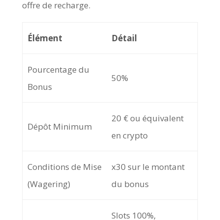
offre de recharge.
Élément
Détail
Pourcentage du
50%
Bonus
20 € ou équivalent
Dépôt Minimum
en crypto
Conditions de Mise
x30 sur le montant
(Wagering)
du bonus
Slots 100%,