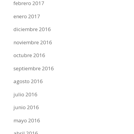
febrero 2017
enero 2017
diciembre 2016
noviembre 2016
octubre 2016
septiembre 2016
agosto 2016
julio 2016
junio 2016
mayo 2016
abril 2016