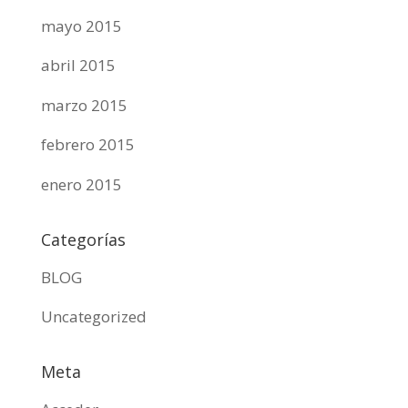
mayo 2015
abril 2015
marzo 2015
febrero 2015
enero 2015
Categorías
BLOG
Uncategorized
Meta