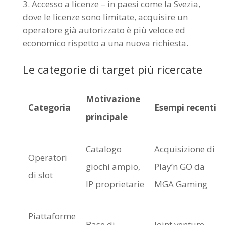
Accesso a licenze – in paesi come la Svezia,
dove le licenze sono limitate, acquisire un
operatore già autorizzato è più veloce ed
economico rispetto a una nuova richiesta.
Le categorie di target più ricercate
Motivazione
Categoria
Esempi recenti
principale
Catalogo
Acquisizione di
Operatori
giochi ampio,
Play’n GO da
di slot
IP proprietarie
MGA Gaming
Piattaforme
Base di
Joint venture